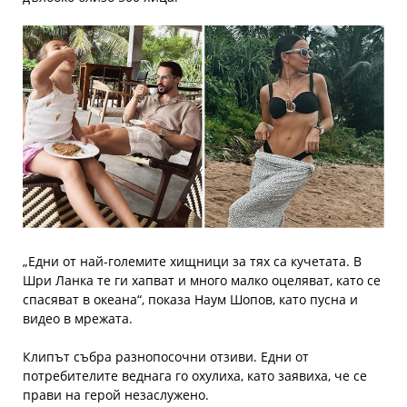
„Едни от най-големите хищници за тях са кучетата. В
Шри Ланка те ги хапват и много малко оцеляват, като се
спасяват в океана“, показа Наум Шопов, като пусна и
видео в мрежата.
Клипът събра разнопосочни отзиви. Едни от
потребителите веднага го охулиха, като заявиха, че се
прави на герой незаслужено.