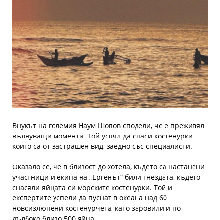
Внукът на големия Наум Шопов сподели, че е преживял
вълнуващи моменти. Той успял да спаси костенурки,
които са от застрашен вид, заедно със специалисти.
Оказало се, че в близост до хотела, където са настанени
участници и екипа на „Ергенът“ били гнездата, където
снасяли яйцата си морските костенурки. Той и
експертите успели да пуснат в океана над 60
новоизлюпени костенурчета, като заровили и по-
дълбоко близо 500 яйца.