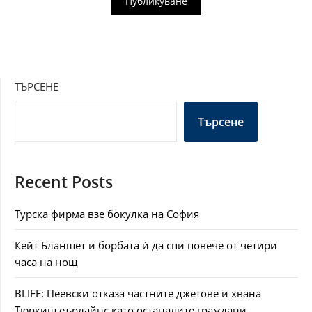
ТЪРСЕНЕ
Търсене
Recent Posts
Турска фирма взе бокулка на София
Кейт Бланшет и борбата ѝ да спи повече от четири
часа на нощ
BLIFE: Пеевски отказа частните джетове и хвана
Тюркиш еърлайнс като останалите граждани