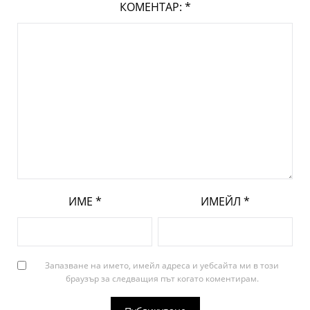
КОМЕНТАР:
*
ИМЕ
*
ИМЕЙЛ
*
Запазване на името, имейл адреса и уебсайта ми в този
браузър за следващия път когато коментирам.