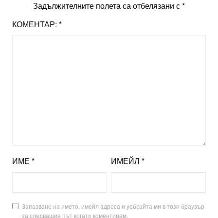
Задължителните полета са отбелязани с
*
КОМЕНТАР:
*
ИМЕ
*
ИМЕЙЛ
*
Запазване на името, имейл адреса и уебсайта ми в този браузър
за следващия път когато коментирам.