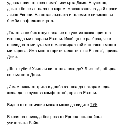
удоволствие от това няма“, измърка Джия. Неусетно,
докато беше легнала по корем, масаж започна да й прави
лично Евгени. На показ лъснаха и големите силиконови
бомби на фолкпевицата.
„Толкова се бях отпуснала, че не усетих каква приятна
изненада ми направи Евгени. Изобщо не разбрах, че в
последната минута ме е масажирал той и страшно много
ми хареса. Има много скрити таланти този Евгени“, призна
Джия.
„Ще те убия! Учил ли си го това някъде? Лъжеш!“, обърна
се към него Джия.
„Имам няколко трика в джоба за това да накарам една
жена да се чувства комфортно“, призна Евгени.
Видео от еротичния масаж може да видите
ТУК
.
В края на епизода без роза от Ергена остана йога
учителката Райя.