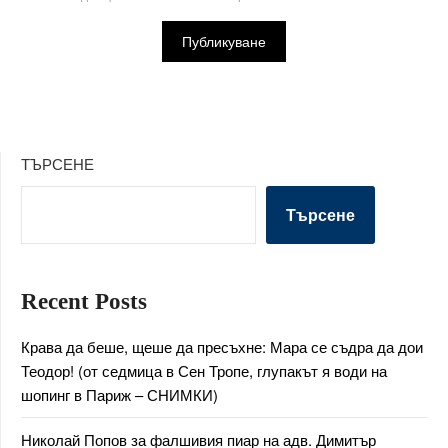
ТЪРСЕНЕ
Търсене
Recent Posts
Крава да беше, щеше да пресъхне: Мара се съдра да дои
Теодор! (от седмица в Сен Тропе, глупакът я води на
шопинг в Париж – СНИМКИ)
Николай Попов за фалшивия пиар на адв. Димитър