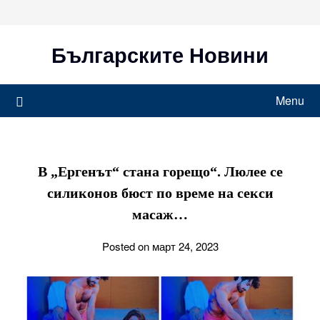
Skip
to
content
Българските Новини
Menu
В „Ергенът“ стана горещо“. Люлее се
силиконов бюст по време на секси
масаж…
Posted on март 24, 2023