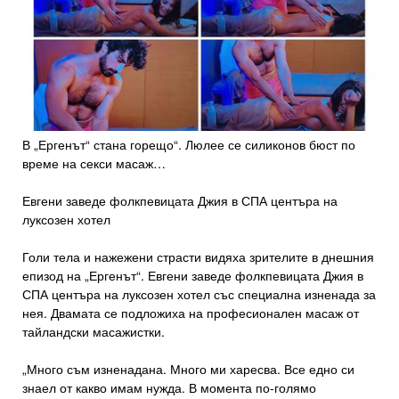
В „Ергенът“ стана горещо“. Люлее се силиконов бюст по
време на секси масаж…
Евгени заведе фолкпевицата Джия в СПА центъра на
луксозен хотел
Голи тела и нажежени страсти видяха зрителите в днешния
епизод на „Ергенът“. Евгени заведе фолкпевицата Джия в
СПА центъра на луксозен хотел със специална изненада за
нея. Двамата се подложиха на професионален масаж от
тайландски масажистки.
„Много съм изненадана. Много ми харесва. Все едно си
знаел от какво имам нужда. В момента по-голямо