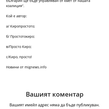
българин ще бъде управляван от кмет от нашата
коалиция“.
Кой е автор:
а/ Киропростото;
б/ Простотокиро;
в/Просто Киро;
с/Киро, просто!
Новини от mignews.info
Вашият коментар
Вашият имейл адрес няма да бъде публикуван.