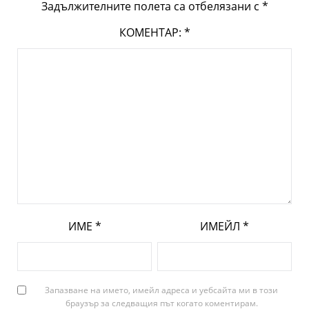
Задължителните полета са отбелязани с
*
КОМЕНТАР:
*
ИМЕ
*
ИМЕЙЛ
*
Запазване на името, имейл адреса и уебсайта ми в този
браузър за следващия път когато коментирам.