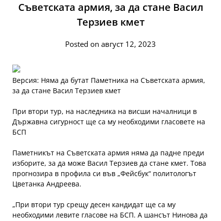
Съветската армия, за да стане Васил
Терзиев кмет
Posted on август 12, 2023
Версия: Няма да бутат Паметника на Съветската армия,
за да стане Васил Терзиев кмет
При втори тур, на наследника на висши началници в
Държавна сигурност ще са му необходими гласовете на
БСП
Паметникът на Съветската армия няма да падне преди
изборите, за да може Васил Терзиев да стане кмет. Това
прогнозира в профила си във „Фейсбук“ политологът
Цветанка Андреева.
„При втори тур срещу десен кандидат ще са му
необходими левите гласове на БСП. А шансът Нинова да