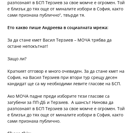
разпознаят в БСП Терзиев за свое момче е огромен. Той
е близък до тях още от миналите избори в София, както
сами признаха публично“, твърди тя.
Ето какво пише Андреева в социалната мрежа:
За да стане кмет Васил Терзиев – МОЧА трябва да
остане непокътнат!
Защо ли?
Краткият отговор е много очевиден. За да стане кмет на
София, на Васил Терзиев при втори тур срещу десен
кандидат ще са му необходими левите гласове на БСП.
Ако МОЧА падне преди изборите тези гласове са
загубени за ПП-ДБ и Терзиев. А шансът Нинова да
разпознаят в БСП Терзиев за свое момче е огромен. Той
е близък до тях още от миналите избори в София, както
сами признаха публично.