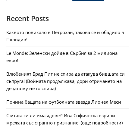
Recent Posts
Каквото повикало в Петрохан, такова се и обадило в
Пловдив!
Le Monde: Зеленски дойде в Сърбия за 2 милиона
евро!
Влюбеният Брад Пит не спира да атакува бившата си
съпруга! (Войната продължава, дори отричането на
децата му не го спира)
Почина бащата на футболната звезда Лионел Меси
С мъжа си ли има ядове?! Ива Софиянска взриви
мрежата със странно признание! (още подробности)