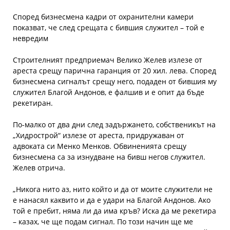
Според бизнесмена кадри от охранителни камери
показват, че след срещата с бившия служител – той е
невредим
Строителният предприемач Велико Желев излезе от
ареста срещу парична гаранция от 20 хил. лева. Според
бизнесмена сигналът срещу него, подаден от бившия му
служител Благой Андонов, е фалшив и е опит да бъде
рекетиран.
По-малко от два дни след задържането, собственикът на
„Хидрострой“ излезе от ареста, придружаван от
адвоката си Менко Менков. Обвиненията срещу
бизнесмена са за изнудване на бивш негов служител.
Желев отрича.
„Никога нито аз, нито който и да от моите служители не
е нанасял каквито и да е удари на Благой Андонов. Ако
той е пребит, няма ли да има кръв? Иска да ме рекетира
– казах, че ще подам сигнал. По този начин ще ме