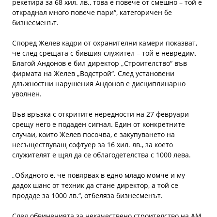
рекетира за 68 хил. лв., това е повече от смешно – той е
откраднал много повече пари“, категоричен бе
бизнесменът.
Според Желев кадри от охранителни камери показват,
че след срещата с бившия служител – той е невредим.
Благой Андонов е бил директор „Строителство“ във
фирмата на Желев „Водстрой“. След установени
длъжностни нарушения Андонов е дисциплинарно
уволнен.
Във връзка с откритите нередности на 27 февруари
срещу него е подаден сигнал. Един от конкретните
случаи, които Желев посочва, е закупуването на
несъществуващ софтуер за 16 хил. лв., за което
служителят е щял да се облагодетелства с 1000 лева.
„Обидното е, че повярвах в едно младо момче и му
дадох шанс от техник да стане директор, а той се
продаде за 1000 лв.“, отбеляза бизнесменът.
След обвиненията за некачествено строителство на АМ