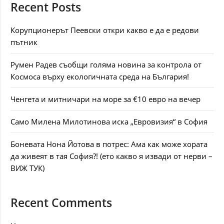
Recent Posts
Корупционерът Пеевски откри какво е да е редови
пътник
Румен Радев съобщи голяма новина за контрола от
Космоса върху екологичната среда на България!
Ченгета и митничари на море за €10 евро на вечер
Само Милена Милотинова иска „Евровизия“ в София
Боневата Нона Йотова в потрес: Ама как може хората
да живеят в тая София?! (ето какво я извади от нерви –
ВИЖ ТУК)
Recent Comments