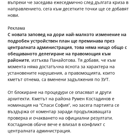
въпреки че заседава ежеседмично след дългата криза в
направлението, сега към десетките точки ще се добавят
нови.
Реклама
С новата заповед на дори най-малкото изменение на
подробен устройствен план ще преминава през
централната администрация, това няма нищо общо с
обещаваното делегиране на правомощия към
районите
, изтъква Панайотова. Тя добавя, че към
момента няма достатъчна яснота за характера на
установените нарушения, а правомощията, които
кметът отнема, са вменени задължения по ЗУТ.
От блокиране на процедури се опасяват и други
архитекти. Кметът на района Румен Костадинов е
номинация на “Спаси София”, но засега партията се
въздържа от коментар заради продължаващата
проверка и очакването на официални резултати.
Костадинов обаче вече е влизал в конфликт с
централната администрация.