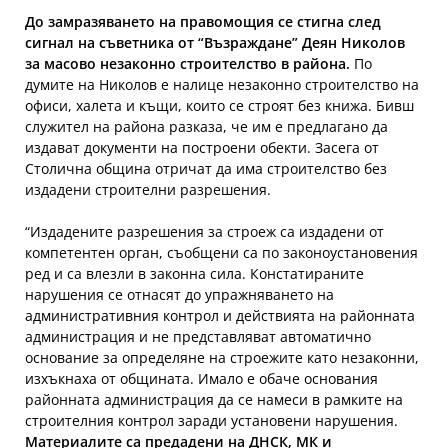
До замразяването на правомощия се стигна след
сигнал на съветника от “Възраждане” Деян Николов
за масово незаконно строителство в района.
По
думите на Николов е налице незаконно строителство на
офиси, халета и къщи, които се строят без книжа. Бивш
служител на района разказа, че им е предлагано да
издават документи на построени обекти. Засега от
Столична община отричат да има строителство без
издадени строителни разрешения.
“Издадените разрешения за строеж са издадени от
компетентен орган, съобщени са по законоустановения
ред и са влезли в законна сила. Констатираните
нарушения се отнасят до упражняването на
административния контрол и действията на районната
администрация и не представляват автоматично
основание за определяне на строежите като незаконни,
изхъкнаха от общината. Имало е обаче основания
районната администрация да се намеси в рамките на
строителния контрол заради установени нарушения.
Материалите са предадени на ДНСК, МК и