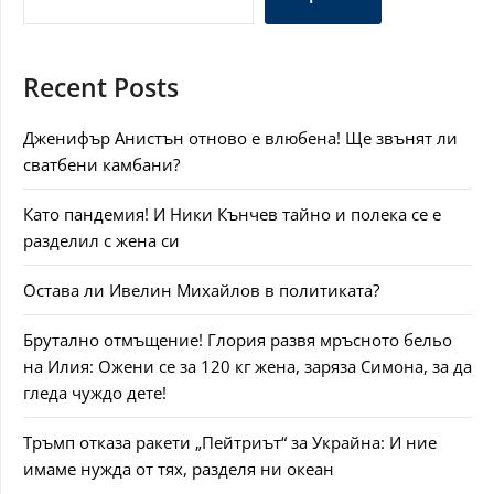
Recent Posts
Дженифър Анистън отново е влюбена! Ще звънят ли
сватбени камбани?
Като пандемия! И Ники Кънчев тайно и полека се е
разделил с жена си
Остава ли Ивелин Михайлов в политиката?
Брутално отмъщение! Глория развя мръсното бельо
на Илия: Ожени се за 120 кг жена, заряза Симона, за да
гледа чуждо дете!
Тръмп отказа ракети „Пейтриът“ за Украйна: И ние
имаме нужда от тях, разделя ни океан