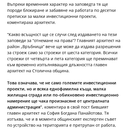
Въпреки временния характер на заповедта тя ще
породи блокиране и забавяне на работата по десетки
преписки за малки инвестиционни проекти,
коментираха архитекти.
“Какво всъщност ще се случи след издаването на тези
заповеди за “отнемане на права”? Главният архитект на
район „Връбница“ вече ще може да издава разрешения
за строеж само за строежи от шеста категория. Всички
строежи от четвърта и пета категория ще преминават
към временно изпълняващия длъжността главен
архитект на Столична община.
Това означава, че не само големите инвестиционни
проекти, но и всяка еднофамилна къща, малка
жилищна сграда или по-обикновено инвестиционно
намерение ще чака произнасяне от централната
администрация”
, коментира в свой пост бившият
главен архитект на София Богдана Панайотова. Тя
изтъква, че и в момента общинският експертен съвет
по устройство на територията е претрупан от работа,