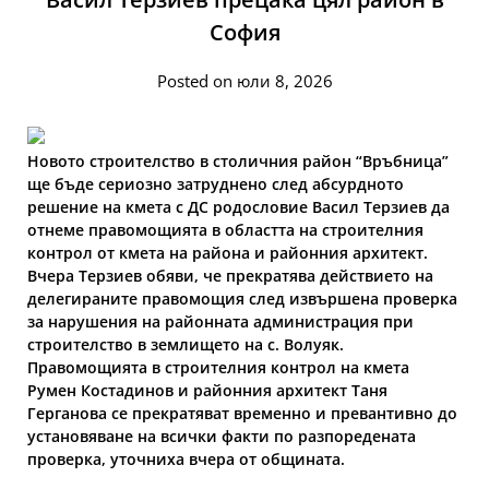
София
Posted on юли 8, 2026
Новото строителство в столичния район “Връбница”
ще бъде сериозно затруднено след абсурдното
решение на кмета с ДС родословие Васил Терзиев да
отнеме правомощията в областта на строителния
контрол от кмета на района и районния архитект.
Вчера Терзиев обяви, че прекратява действието на
делегираните правомощия след извършена проверка
за нарушения на районната администрация при
строителство в землището на с. Волуяк.
Правомощията в строителния контрол на кмета
Румен Костадинов и районния архитект Таня
Герганова се прекратяват временно и превантивно до
установяване на всички факти по разпоредената
проверка, уточниха вчера от общината.