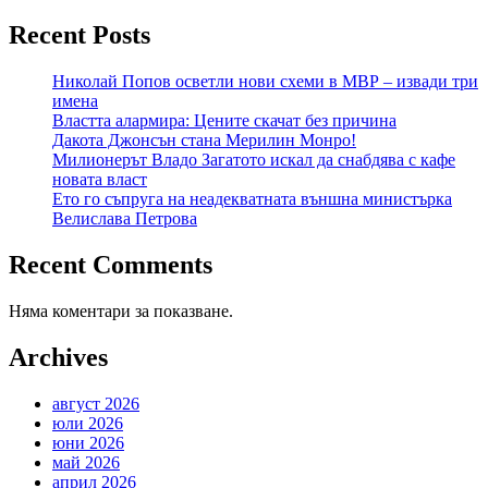
Recent Posts
Николай Попов осветли нови схеми в МВР – извади три
имена
Властта алармира: Цените скачат без причина
Дакота Джонсън стана Мерилин Монро!
Милионерът Владо Загатото искал да снабдява с кафе
новата власт
Ето го съпруга на неадекватната външна министърка
Велислава Петрова
Recent Comments
Няма коментари за показване.
Archives
август 2026
юли 2026
юни 2026
май 2026
април 2026