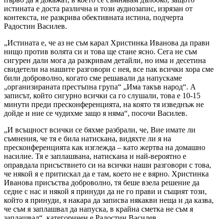
истината е доста различна и този аудиозапис, изрязан от
контекста, не разкрива обективната истина, подчерта
Радостин Василев.
„Истината е, че аз не съм карал Христинка Иванова да прави
нищо против волята си и това ще стане ясно. Сега не съм
сигурен дали мога да разкривам детайли, но има и десетина
свидетели на нашите разговори с нея, все пак всички хора сме
били доброволно, когато сме решавали да напускаме
„организираната престъпна група“ „Има такъв народ“. А
записът, който сигурно всички са го слушали, това е 10-15
минути преди пресконференцията, на която тя изведнъж не
дойде и ние се чудихме защо я няма“, посочи Василев.
„И всъщност всички се бяхме разбрали, че, Вие имате ли
съмнения, че тя е била натискана, видяхте ли я на
пресконференцията как изглежда – като жертва на домашно
насилие. Тя е заплашвана, натискана и най-вероятно е
оправдала присъствието си на всички наши разговори с това,
че някой я е притискал да е там, което не е вярно. Христинка
Иванова присъства доброволно, тя беше взела решение да
седне с нас и някой я принуди да не го прави и същият този,
който я принуди, я накара да записва някакви неща и да казва,
че съм я заплашвал да напуска, в крайна сметка не съм я
заплашвал“, категоричен е Радостин Василев.