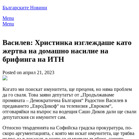
Skip
Българските Новини
to
Menu
content
Menu
Василев: Христинка изглеждаше като
жертва на домашно насилие на
брифинга на ИТН
Posted on април 21, 2023
Когато ми поискат имунитета, ще преценя, но няма проблем
да го сваля. Това заяви депутатът от „Продължаваме
промяната – Демократична България“ Радостин Василев в
предаването „ЕвроДикоф“ на телевизия „Евроком“,
отговаряйки на въпрос на водещия Сашо Диков дали ще свали
депутатския си имунитет сам.
Относно твърденията на Софийска градска прокуратура, по-
скоро аргументацията, с която ми искат имунитета, ще трябва
първо да я докажат, в което се съмнявам дълбоко, защото