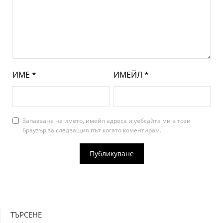
ИМЕ
*
ИМЕЙЛ
*
Запазване на името, имейл адреса и уебсайта ми в този
браузър за следващия път когато коментирам.
ТЪРСЕНЕ