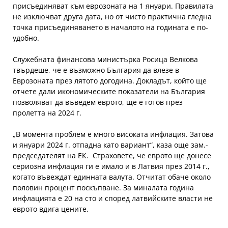
присъединяват към еврозоната на 1 януари. Правилата
не изключват друга дата, но от чисто практична гледна
точка присъединяването в началото на годината е по-
удобно.
Служебната финансова министърка Росица Велкова
твърдеше, че е възможно България да влезе в
Еврозоната през лятото догодина. Докладът, който ще
отчете дали икономическите показатели на България
позволяват да въведем еврото, ще е готов през
пролетта на 2024 г.
„В момента проблем е много високата инфлация. Затова
и януари 2024 г. отпадна като вариант“, каза още зам.-
председателят на ЕК. Страховете, че еврото ще донесе
сериозна инфлация ги е имало и в Латвия през 2014 г.,
когато въвеждат единната валута. Отчитат обаче около
половин процент поскъпване. За миналата година
инфлацията е 20 на сто и според латвийските власти не
еврото вдига цените.