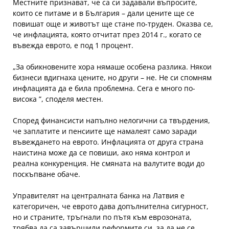
Местните признават, че са си задавали въпросите,
които се питаме и в България – дали цените ще се
повишат още и животът ще стане по-труден. Оказва се,
че инфлацията, която отчитат през 2014 г., когато се
въвежда еврото, е под 1 процент.
„За обикновените хора нямаше особена разлика. Някои
бизнеси вдигнаха цените, но други – не. Не си спомням
инфлацията да е била проблемна. Сега е много по-
висока ”, споделя местен.
Според финансисти напълно нелогични са твърдения,
че заплатите и пенсиите ще намалеят само заради
въвеждането на еврото. Инфлацията от друга страна
наистина може да се повиши, ако няма контрол и
реална конкуренция. Не смяната на валутите води до
поскъпване обаче.
Управителят на централната банка на Латвия е
категоричен, че еврото дава допълнителна сигурност,
но и страните, тръгнали по пътя към еврозоната,
трябва да са завършили реформите си, за да не се