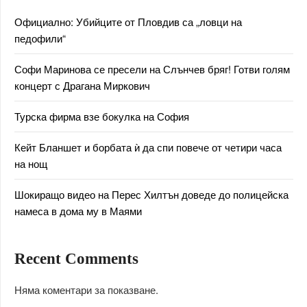
Официално: Убийците от Пловдив са „ловци на
педофили“
Софи Маринова се пресели на Слънчев бряг! Готви голям
концерт с Драгана Миркович
Турска фирма взе бокулка на София
Кейт Бланшет и борбата ѝ да спи повече от четири часа
на нощ
Шокиращо видео на Перес Хилтън доведе до полицейска
намеса в дома му в Маями
Recent Comments
Няма коментари за показване.