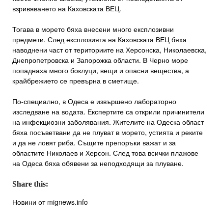
взривяването на Каховската ВЕЦ.
Тогава в морето бяха внесени много експлозивни
предмети. След експлозията на Каховската ВЕЦ бяха
наводнени част от териториите на Херсонска, Николаевска,
Днепропетровска и Запорожка области. В Черно море
попаднаха много боклуци, вещи и опасни вещества, а
крайбрежието се превърна в сметище.
По-специално, в Одеса е извършено лабораторно
изследване на водата. Експертите са открили причинители
на инфекциозни заболявания. Жителите на Одеска област
бяха посъветвани да не плуват в морето, устията и реките
и да не ловят риба. Същите препоръки важат и за
областите Николаев и Херсон. След това всички плажове
на Одеса бяха обявени за неподходящи за плуване.
Share this:
Новини от mignews.info