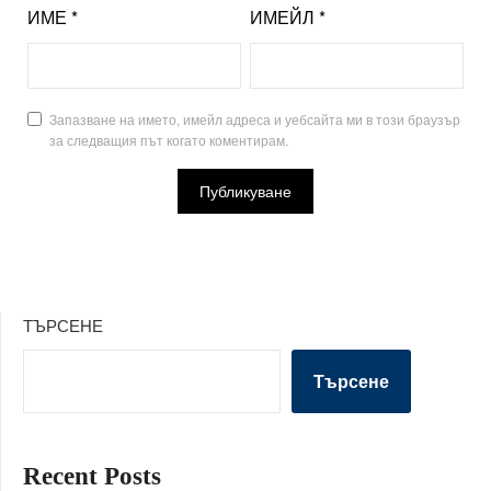
ИМЕ
*
ИМЕЙЛ
*
Запазване на името, имейл адреса и уебсайта ми в този браузър
за следващия път когато коментирам.
ТЪРСЕНЕ
Търсене
Recent Posts