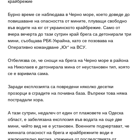
крайбрежие
Бурно време се наблюдава в Черно море, което доведе до
повишаване на опасността от мините, плуващи свободно
във водите на юг от украинското крайбрежие. Само от
вчера вечерта до тази сутрин край брега са детонирали три
мини, съобщава РБК-Украйна, като се позовава на
Оперативно командване „Юг“ на ВСУ.
Отбелязва се, че снощи на брега на Черно море в района
на Николаев е детонирала мина от неустановен тип, която
се е взривила сама.
Заради експлозията са повредени няколко десетки
прозорци в сградите на почивна база. Въпреки това няма
пострадали хора.
А тази сутрин, недалеч от един от плажовете на Одеска
област, е забелязана експлозия във водата на още две
мини, чийто вид не е установен. Военните подчертават, че
минната опасност на брега и крайбрежните води е
изключително висока, утежнена от последствията от