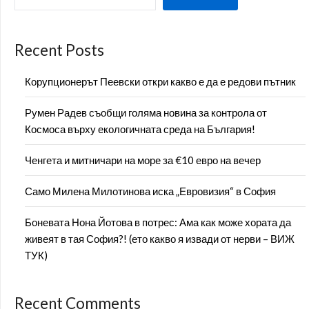
Recent Posts
Корупционерът Пеевски откри какво е да е редови пътник
Румен Радев съобщи голяма новина за контрола от
Космоса върху екологичната среда на България!
Ченгета и митничари на море за €10 евро на вечер
Само Милена Милотинова иска „Евровизия“ в София
Боневата Нона Йотова в потрес: Ама как може хората да
живеят в тая София?! (ето какво я извади от нерви – ВИЖ
ТУК)
Recent Comments