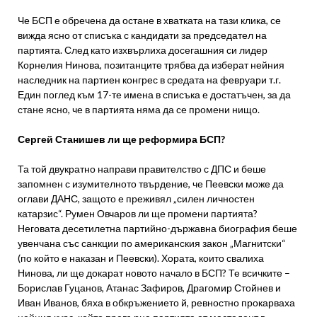
Че БСП е обречена да остане в хватката на тази клика, се
вижда ясно от списъка с кандидати за председател на
партията. След като изхвърлиха досегашния си лидер
Корнелия Нинова, позитанците трябва да изберат нейния
наследник на партиен конгрес в средата на февруари т.г.
Един поглед към 17-те имена в списъка е достатъчен, за да
стане ясно, че в партията няма да се промени нищо.
Сергей Станишев ли ще реформира БСП?
Та той двукратно направи правителство с ДПС и беше
запомнен с изумителното твърдение, че Пеевски може да
оглави ДАНС, защото е преживял „силен личностен
катарзис“. Румен Овчаров ли ще промени партията?
Неговата десетилетна партийно-държавна биография беше
увенчана със санкции по американския закон „Магнитски“
(по който е наказан и Пеевски). Хората, които свалиха
Нинова, ли ще докарат новото начало в БСП? Те всичките –
Борислав Гуцанов, Атанас Зафиров, Драгомир Стойнев и
Иван Иванов, бяха в обкръжението й, ревностно прокарваха