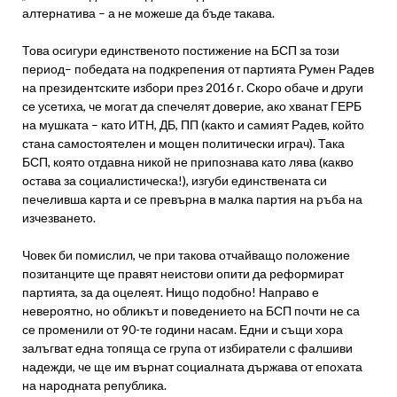
алтернатива – а не можеше да бъде такава.
Това осигури единственото постижение на БСП за този
период– победата на подкрепения от партията Румен Радев
на президентските избори през 2016 г. Скоро обаче и други
се усетиха, че могат да спечелят доверие, ако хванат ГЕРБ
на мушката – като ИТН, ДБ, ПП (както и самият Радев, който
стана самостоятелен и мощен политически играч). Така
БСП, която отдавна никой не припознава като лява (какво
остава за социалистическа!), изгуби единствената си
печеливша карта и се превърна в малка партия на ръба на
изчезването.
Човек би помислил, че при такова отчайващо положение
позитанците ще правят неистови опити да реформират
партията, за да оцелеят. Нищо подобно! Направо е
невероятно, но обликът и поведението на БСП почти не са
се променили от 90-те години насам. Едни и същи хора
залъгват една топяща се група от избиратели с фалшиви
надежди, че ще им върнат социалната държава от епохата
на народната република.