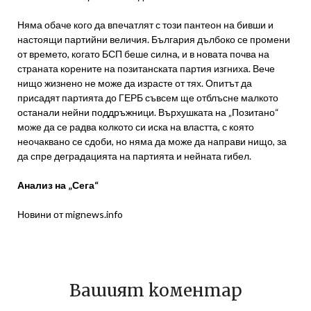
Няма обаче кого да впечатлят с този пантеон на бивши и
настоящи партийни величия. България дълбоко се промени
от времето, когато БСП беше силна, и в новата почва на
страната корените на позитанската партия изгниха. Вече
нищо жизнено не може да израсте от тях. Опитът да
присадят партията до ГЕРБ съвсем ще отблъсне малкото
останали нейни поддръжници. Върхушката на „Позитано“
може да се радва колкото си иска на властта, с която
неочаквано се сдоби, но няма да може да направи нищо, за
да спре деградацията на партията и нейната гибел.
Анализ на „Сега“
Новини от mignews.info
Вашият коментар