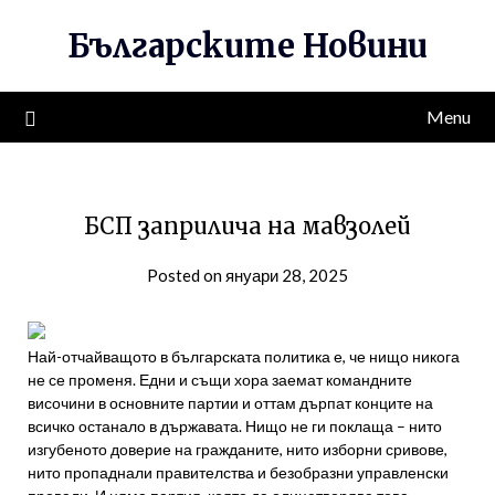
Skip
Българските Новини
to
content
Menu
БСП заприлича на мавзолей
Posted on януари 28, 2025
Най-отчайващото в българската политика е, че нищо никога
не се променя. Едни и същи хора заемат командните
височини в основните партии и оттам дърпат конците на
всичко останало в държавата. Нищо не ги поклаща – нито
изгубеното доверие на гражданите, нито изборни сривове,
нито пропаднали правителства и безобразни управленски