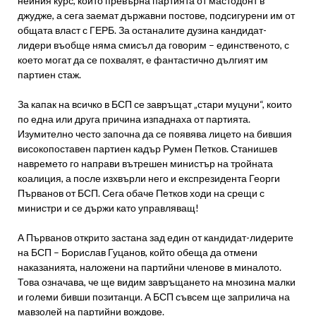
нейния курс, който превърна партията от мастодонт в
джудже, а сега заемат държавни постове, подсигурени им от
общата власт с ГЕРБ. За останалите дузина кандидат-
лидери въобще няма смисъл да говорим – единственото, с
което могат да се похвалят, е фантастично дългият им
партиен стаж.
За капак на всичко в БСП се завръщат „стари муцуни“, които
по една или друга причина изпаднаха от партията.
Изумително често започна да се появява лицето на бившия
високопоставен партиен кадър Румен Петков. Станишев
навремето го направи вътрешен министър на тройната
коалиция, а после изхвърли него и експрезидента Георги
Първанов от БСП. Сега обаче Петков ходи на срещи с
министри и се държи като управляващ!
А Първанов открито застана зад един от кандидат-лидерите
на БСП – Борислав Гуцанов, който обеща да отмени
наказанията, наложени на партийни членове в миналото.
Това означава, че ще видим завръщането на мнозина малки
и големи бивши позитанци. А БСП съвсем ще заприлича на
мавзолей на партийни вождове.