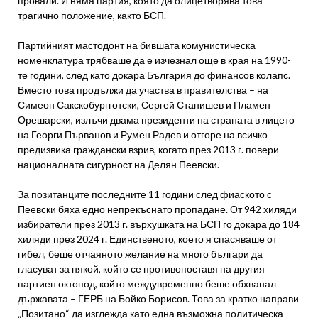
провали. И няма партия, която да олицетворява това
трагично положение, както БСП.
Партийният мастодонт на бившата комунистическа
номенклатура трябваше да е изчезнал още в края на 1990-
те години, след като докара България до финансов колапс.
Вместо това продължи да участва в правителства – на
Симеон Сакскобургготски, Сергей Станишев и Пламен
Орешарски, излъчи двама президенти на страната в лицето
на Георги Първанов и Румен Радев и отгоре на всичко
предизвика граждански взрив, когато през 2013 г. повери
националната сигурност на Делян Пеевски.
За позитанците последните 11 години след фиаското с
Пеевски бяха едно непрекъснато пропадане. От 942 хиляди
избиратели през 2013 г. върхушката на БСП го докара до 184
хиляди през 2024 г. Единственото, което я спасяваше от
гибел, беше отчаяното желание на много българи да
гласуват за някой, който се противопоставя на другия
партиен октопод, който междувременно беше обхванал
държавата – ГЕРБ на Бойко Борисов. Това за кратко направи
„Позитано“ да изглежда като една възможна политическа