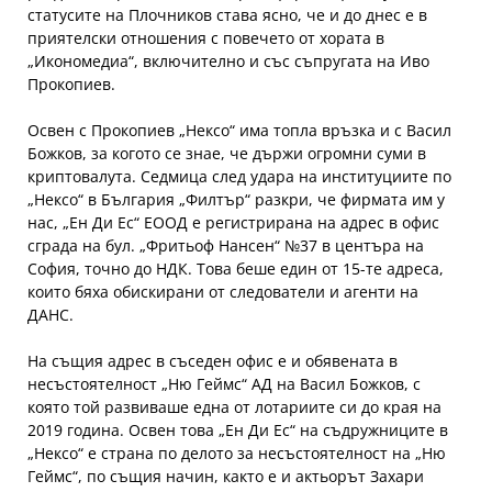
статусите на Плочников става ясно, че и до днес е в
приятелски отношения с повечето от хората в
„Икономедиа“, включително и със съпругата на Иво
Прокопиев.
Освен с Прокопиев „Нексо“ има топла връзка и с Васил
Божков, за когото се знае, че държи огромни суми в
криптовалута. Седмица след удара на институциите по
„Нексо“ в България „Филтър“ разкри, че фирмата им у
нас, „Ен Ди Ес“ ЕООД е регистрирана на адрес в офис
сграда на бул. „Фритьоф Нансен“ №37 в центъра на
София, точно до НДК. Това беше един от 15-те адреса,
които бяха обискирани от следователи и агенти на
ДАНС.
На същия адрес в съседен офис е и обявената в
несъстоятелност „Ню Геймс“ АД на Васил Божков, с
която той развиваше една от лотариите си до края на
2019 година. Освен това „Ен Ди Ес“ на съдружниците в
„Нексо“ е страна по делото за несъстоятелност на „Ню
Геймс“, по същия начин, както е и актьорът Захари