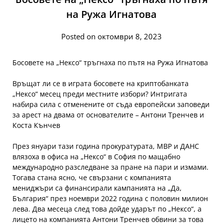
на Ружа Игнатова
Posted on октомври 8, 2023
Босовете на „Нексо“ тръгнаха по пътя на Ружа Игнатова
Връщат ли се в играта босовете на криптобанката
„Нексо“ месец преди местните избори? Интригата
набира сила с отменените от съда европейски заповеди
за арест на двама от основателите – Антони Тренчев и
Коста Кънчев
През януари тази година прокуратурата, МВР и ДАНС
влязоха в офиса на „Нексо“ в София по мащабно
международно разследване за пране на пари и измами.
Тогава стана ясно, че свързани с компанията
мениджъри са финансирали кампанията на „Да,
България“ през ноември 2022 година с половин милион
лева. Два месеца след това дойде ударът по „Нексо“, а
лицето на компанията Антони Тренчев обвини за това