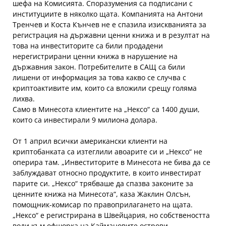
шефа на Комисията. Споразумения са подписани с
институциите в няколко щата. Компанията на Антони
Тренчев и Коста Кънчев не е спазила изискванията за
регистрация на държавни ценни книжа и в резултат на
това на инвеститорите са били продадени
нерегистрирани ценни книжа в нарушение на
държавния закон. Потребителите в САЩ са били
лишени от информация за това какво се случва с
криптоактивите им, които са вложили срещу голяма
лихва.
Само в Минесота клиентите на „Нексо“ са 1400 души,
които са инвестирали 9 милиона долара.
От 1 април всички американски клиенти на
криптобанката са изтеглили авоарите си и „Нексо“ не
оперира там. „Инвеститорите в Минесота не бива да се
заблуждават относно продуктите, в които инвестират
парите си. „Нексо“ трябваше да спазва законите за
ценните книжа на Минесота“, каза Жаклин Олсън,
помощник-комисар по правоприлагането на щата.
„Нексо“ е регистрирана в Швейцария, но собствеността
води към офшорка на Каймановите острови.