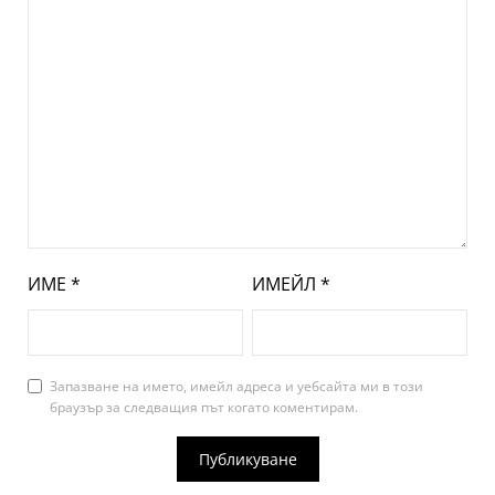
ИМЕ
*
ИМЕЙЛ
*
Запазване на името, имейл адреса и уебсайта ми в този
браузър за следващия път когато коментирам.