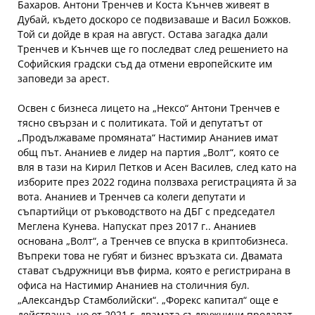
Бахаров. Антони Тренчев и Коста Кънчев живеят в
Дубай, където доскоро се подвизаваше и Васил Божков.
Той си дойде в края на август. Остава загадка дали
Тренчев и Кънчев ще го последват след решението на
Софийския градски съд да отмени европейските им
заповеди за арест.
Освен с бизнеса лицето на „Нексо“ Антони Тренчев е
тясно свързан и с политиката. Той и депутатът от
„Продължаваме промяната“ Настимир Ананиев имат
общ път. Ананиев е лидер на партия „Волт“, която се
вля в тази на Кирил Петков и Асен Василев, след като на
изборите през 2022 година ползваха регистрацията й за
вота. Ананиев и Тренчев са колеги депутати и
съпартийци от ръководството на ДБГ с председател
Меглена Кунева. Напускат през 2017 г.. Ананиев
основана „Волт“, а Тренчев се впуска в криптобизнеса.
Въпреки това не губят и бизнес връзката си. Двамата
стават съдружници във фирма, която е регистрирана в
офиса на Настимир Ананиев на столичния бул.
„Александър Стамболийски“. „Форекс капитал“ още е
действаща, но от 2021 г. двамата съдружници продават