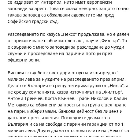
се издирват от Интерпол, нито имат европейски
заповеди за арест. Това се оказа невярно, защото точно
такава заповед са обжалвали адвокатите им пред
Софийския градски съд.
Разследването по казуса „Нексо“ продължава, но е далеч
от приключване с обвинителен акт, научи „Филтър“. То
е свързано с много заповеди за разследване до чужди
служби и проследяване на парични потоци през
офшорни зони.
Висшият съдебен съвет дори отпусна извънредно 1
милион лева за нуждите на разследването през април.
Делото в България е срещу четирима души от „Нексо“, а
не срещу компанията, казва източникът на „Филтър“.
Антони Тренчев, Коста Кънчев, Траян Николов и Калин
Методиев са обвинени за престъпна група с цел пране
на пари, киберизмами, банкова дейност без лиценз и
данъчни престъпления. Последните двама са в
България и са на свобода с парични гаранции от по 1
милион лева. Други двама от основателите на „Нексо“ са
защитени свидетели и се движат с държавна охрана,