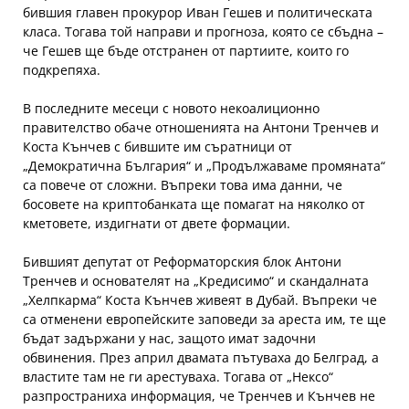
бившия главен прокурор Иван Гешев и политическата
класа. Тогава той направи и прогноза, която се сбъдна –
че Гешев ще бъде отстранен от партиите, които го
подкрепяха.
В последните месеци с новото некоалиционно
правителство обаче отношенията на Антони Тренчев и
Коста Кънчев с бившите им съратници от
„Демократична България“ и „Продължаваме промяната“
са повече от сложни. Въпреки това има данни, че
босовете на криптобанката ще помагат на няколко от
кметовете, издигнати от двете формации.
Бившият депутат от Реформаторския блок Антони
Тренчев и основателят на „Кредисимо“ и скандалната
„Хелпкарма“ Коста Кънчев живеят в Дубай. Въпреки че
са отменени европейските заповеди за ареста им, те ще
бъдат задържани у нас, защото имат задочни
обвинения. През април двамата пътуваха до Белград, а
властите там не ги арестуваха. Тогава от „Нексо“
разпространиха информация, че Тренчев и Кънчев не