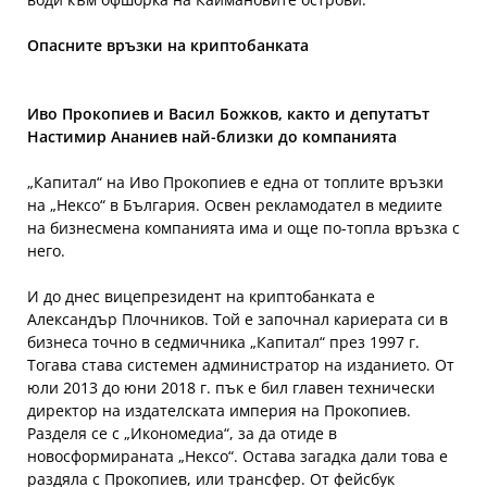
Опасните връзки на криптобанката
Иво Прокопиев и Васил Божков, както и депутатът
Настимир Ананиев най-близки до компанията
„Капитал“ на Иво Прокопиев е една от топлите връзки
на „Нексо“ в България. Освен рекламодател в медиите
на бизнесмена компанията има и още по-топла връзка с
него.
И до днес вицепрезидент на криптобанката е
Александър Плочников. Той е започнал кариерата си в
бизнеса точно в седмичника „Капитал“ през 1997 г.
Тогава става системен администратор на изданието. От
юли 2013 до юни 2018 г. пък е бил главен технически
директор на издателската империя на Прокопиев.
Разделя се с „Икономедиа“, за да отиде в
новосформираната „Нексо“. Остава загадка дали това е
раздяла с Прокопиев, или трансфер. От фейсбук