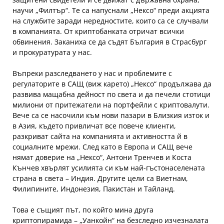
научи „Филтър“. Те са напуснали „Нексо“ преди акцията
на службите заради нередностите, които са се случвали
в компанията. От криптобанката отричат всички
обвинения. Заканиха се да съдят България в Страсбург
и прокуратурата у нас.
Въпреки разследването у нас и проблемите с
регулаторите в САЩ (виж карето) „Нексо“ продължава да
развива мащабна дейност по света и да печели стотици
милиони от притежатели на портфейли с криптовалути.
Вече са се насочили към нови пазари в Близкия изток и
в Азия, където привличат все повече клиенти,
разкриват сайта на компанията и активността й в
социалните мрежи. След като в Европа и САЩ вече
нямат доверие на „Нексо“, Антони Тренчев и Коста
Кънчев хвърлят усилията си към най-гъстонаселената
страна в света – Индия. Другите цели са Виетнам,
Филипините, Индонезия, Пакистан и Тайланд.
Това е същият път, по който мина друга
криптопирамида – „Уанкойн“ на безследно изчезналата