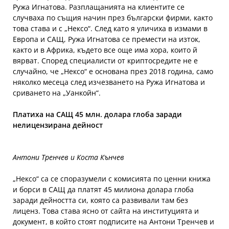
Ружа Игнатова. Разплащанията на клиентите се
случваха по същия начин през български фирми, както
това става и с „Нексо“. След като я уличиха в измами в
Европа и САЩ, Ружа Игнатова се премести на изток,
както и в Африка, където все още има хора, които й
вярват. Според специалисти от криптосредите не е
случайно, че „Нексо“ е основана през 2018 година, само
няколко месеца след изчезването на Ружа Игнатова и
сриването на „Уанкойн“.
Платиха на САЩ 45 млн. долара глоба заради
нелицензирана дейност
Антони Тренчев и Коста Кънчев
„Нексо“ са се споразумели с комисията по ценни книжа
и борси в САЩ да платят 45 милиона долара глоба
заради дейността си, която са развивали там без
лиценз. Това става ясно от сайта на институцията и
документ, в който стоят подписите на Антони Тренчев и