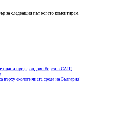
зър за следващия път когато коментирам.
те прани пред фондови борси в САЩ
к
а върху екологичната среда на България!