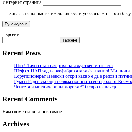
Интернет страница
Запазване на името, имейл адреса и уебсайта ми в този брау
Търсене
Търсене
Recent Posts
Шок! Лияна стана жертва на изкуствен интелект
Шеф от НАП зад наркофабриката за фентанил! Милиони
Корупционерът Пеевски откри какво е да е редови пътни
Румен Радев съобщи голяма новина за контрола от Космос
Ченгета и митничари на море за €10 евро на вечер
Recent Comments
Няма коментари за показване.
Archives