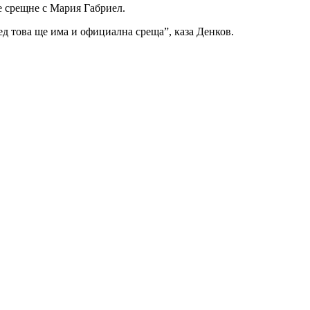
се срещне с Мария Габриел.
ед това ще има и официална среща”, каза Денков.