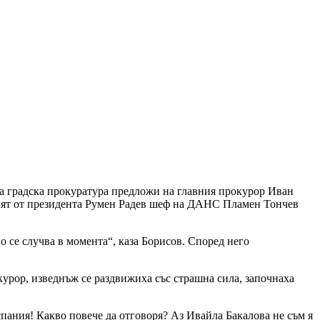
та градска прокуратура предложи на главния прокурор Иван
еният от президента Румен Радев шеф на ДАНС Пламен Тончев
во се случва в момента“, каза Борисов. Според него
курор, изведнъж се раздвижиха със страшна сила, започнаха
пания! Какво повече да отговоря? Аз Ивайла Бакалова не съм я