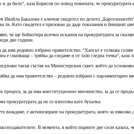
о и да било“, каза Борисов по повод новината, че прокуратурата 
вайла Бакалова е ключов свидетел по делото „Барселонагейт“ и 
ва тв. Като свидетел е призован да даде показания и бившият ш
яви, че ще бойкотира всички искания на прокуратурата за сваля
реди две години.
а да има редовно избрано правителство. “Хаосът е толкова голям 
а е смазваща – трябва да гледаме и от тази гледна точка“, каза 
 предложи такъв състав на Министерския съвет, който да успокоя
трябва да има правителство – редовно избрано с парламентарно м
в процеса, за да има конституционно мнозинство, за да се прод
а прокуратурата да не се използва като бухалка.
оето виждаме, е активизиране на прокуратурата, която за няколко
соподавателите. В момента, в който първите две сили казаха, че 