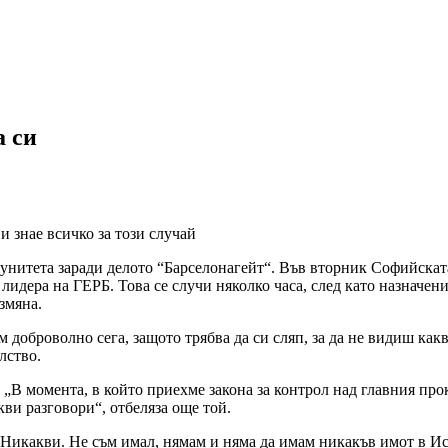
а си
и знае всичко за този случай
имунитета заради делото “Барселонагейт“. Във вторник Софийска
 лидера на ГЕРБ. Това се случи няколко часа, след като назнач
змяна.
м доброволно сега, защото трябва да си сляп, за да не видиш как
лство.
„В момента, в който приехме закона за контрол над главния про
кви разговори“, отбеляза още той.
 Никакви. Не съм имал, нямам и няма да имам никакъв имот в Ис