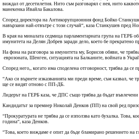
виждал от десетилетия. Нито съм разговарял с нея, нито каквот
манекенка Ивайла Бакалова.
Според директора на Антикорупционния фонд Бойко Станкушев И
навързани най-отвътре с този случай“, каза Станкушев пред Но
В края на миналата седмица парламентарната група на ГЕРБ об
имунитета на Делян Добрев заради дело, което бе прекратено п
На фона на разговора за имунитета му, Борисов обяви, че трябв
еврозоната, Шенген, ситуацията на Балканите, войната в Украйн
Според него,, когато има споделена отговорност, трябва да се
“Ако си върнете изказванията ми преди време, съм казвал, че 
ще се видят отново с ПП-ДБ.
Лидерът на ГЕРБ каза, че ДПС също трябва да бъдат въвлечени 
Кандидатът за премиер Николай Денков (ПП) на свой ред призов
“Прокуратурата не трябва да се използва като бухалка. Това, к
година“, каза Денков.
“Това, което виждаме е опит да бъде бламирано решението на гла