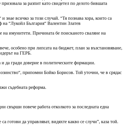
е призовала за разпит като свидетел по делото бившата
знае всичко за този случай. “Тя познава хора, които са
еф на “Лукойл България“ Валентин Златев
не на имунитети. Причината бе поисканото сваляне на
вече, особено при липсата на бюджет, план за възстановяване,
лидерът на ГЕРБ.
ва и да гради доверие в политическите формации.
нозинство“, припомни Бойко Борисов. Той уточни, че в срядас
ължи съдебната реформа.
 дни свърши повече работа отколкото за последната една
са готови да управляват, видяхте какво се случи”, каза той.