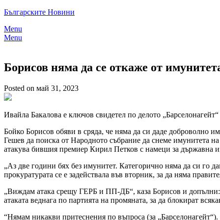
Skip
Българските Новини
to
Menu
content
Menu
Борисов няма да се откаже от имунитет
Posted on май 31, 2023
Ивайла Бакалова е ключов свидетел по делото „Барселонагейт“ 
Бойко Борисов обяви в сряда, че няма да си даде доброволно 
Гешев да поиска от Народното събрание да снеме имунитета на
атакува бившия премиер Кирил Петков с намеци за държавна и
„Аз две години бях без имунитет. Категорично няма да си го да
прокуратурата се е задействала във вторник, за да няма правите
„Виждам атака срещу ГЕРБ и ПП-ДБ“, каза Борисов и допълни: 
атаката веднага по партията на промяната, за да блокират всяка
“Нямам никакви притеснения по въпроса (за „Барселонагейт“).