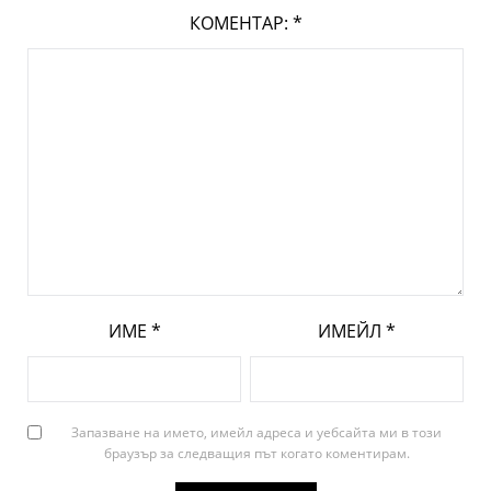
КОМЕНТАР:
*
ИМЕ
*
ИМЕЙЛ
*
Запазване на името, имейл адреса и уебсайта ми в този
браузър за следващия път когато коментирам.