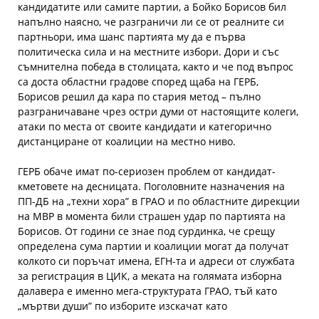
кандидатите или самите партии, а Бойко Борисов бил
напълно наясно, че разграничи ли се от реалните си
партньори, има шанс партията му да е първа
политическа сила и на местните избори. Дори и със
съмнителна победа в столицата, както и че под въпрос
са доста областни градове според щаба на ГЕРБ,
Борисов решил да кара по стария метод – пълно
разграничаване чрез остри думи от настоящите колеги,
атаки по места от своите кандидати и категорично
дистанциране от коалиции на местно ниво.
ГЕРБ обаче имат по-сериозен проблем от кандидат-
кметовете на десницата. Поголовните назначения на
ПП-ДБ на „техни хора” в ГРАО и по областните дирекции
на МВР в момента били страшен удар по партията на
Борисов. От години се знае под сурдинка, че срещу
определена сума партии и коалиции могат да получат
колкото си поръчат имена, ЕГН-та и адреси от службата
за регистрация в ЦИК, а меката на голямата изборна
далавера е именно мега-структурата ГРАО, тъй като
„мъртви души” по изборите изскачат като