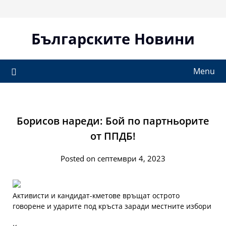
Skip
to
content
Българските Новини
Menu
Борисов нареди: Бой по партньорите
от ППДБ!
Posted on септември 4, 2023
Активисти и кандидат-кметове връщат острото
говорене и ударите под кръста заради местните избори