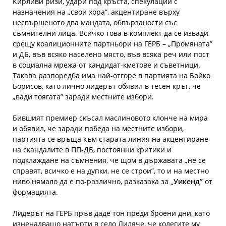
Кирливи ризи, удари под кръста, спекулации с
назначения на „свои хора”, акцентиране върху
несвършеното два мандата, обвързаности със
съмнителни лица. Всичко това в комплект да се извади
срещу коалиционните партньори на ГЕРБ – „Промяната”
и ДБ, във всяко населено място, във всяка реч или пост
в социална мрежа от кандидат-кметове и съветници.
Такава разпоредба има най-отгоре в партията на Бойко
Борисов, като лично лидерът обявил в тесен кръг, че
„вади тоягата” заради местните избори.
Бившият премиер скъсал маслиновото клонче на мира
и обявил, че заради победа на местните избори,
партията се връща към старата линия на акцентиране
на скандалите в ПП-ДБ, постоянни критики и
подклаждане на съмнения, че щом в държавата „не се
справят, всичко е на дупки, не се строи”, то и на местно
ниво нямало да е по-различно, разказаха за
„Уикенд”
от
формацията.
Лидерът на ГЕРБ пръв даде тон преди броени дни, като
изненадващо натърти в село Лиляче, че колегите му