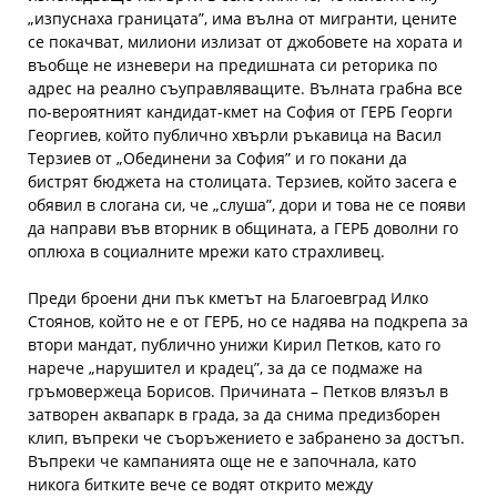
„изпуснаха границата”, има вълна от мигранти, цените
се покачват, милиони излизат от джобовете на хората и
въобще не изневери на предишната си реторика по
адрес на реално съуправляващите. Вълната грабна все
по-вероятният кандидат-кмет на София от ГЕРБ Георги
Георгиев, който публично хвърли ръкавица на Васил
Терзиев от „Обединени за София” и го покани да
бистрят бюджета на столицата. Терзиев, който засега е
обявил в слогана си, че „слуша”, дори и това не се появи
да направи във вторник в общината, а ГЕРБ доволни го
оплюха в социалните мрежи като страхливец.
Преди броени дни пък кметът на Благоевград Илко
Стоянов, който не е от ГЕРБ, но се надява на подкрепа за
втори мандат, публично унижи Кирил Петков, като го
нарече „нарушител и крадец”, за да се подмаже на
гръмовержеца Борисов. Причината – Петков влязъл в
затворен аквапарк в града, за да снима предизборен
клип, въпреки че съоръжението е забранено за достъп.
Въпреки че кампанията още не е започнала, като
никога битките вече се водят открито между