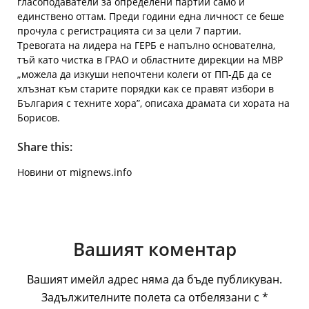
гласоподаватели за определени партии само и
единствено оттам. Преди години една личност се беше
прочула с регистрацията си за цели 7 партии.
Тревогата на лидера на ГЕРБ е напълно основателна,
тъй като чистка в ГРАО и областните дирекции на МВР
„можела да изкуши непочтени колеги от ПП-ДБ да се
хлъзнат към старите порядки как се правят избори в
България с техните хора”, описаха драмата си хората на
Борисов.
Share this:
Новини от mignews.info
Вашият коментар
Вашият имейл адрес няма да бъде публикуван.
Задължителните полета са отбелязани с
*