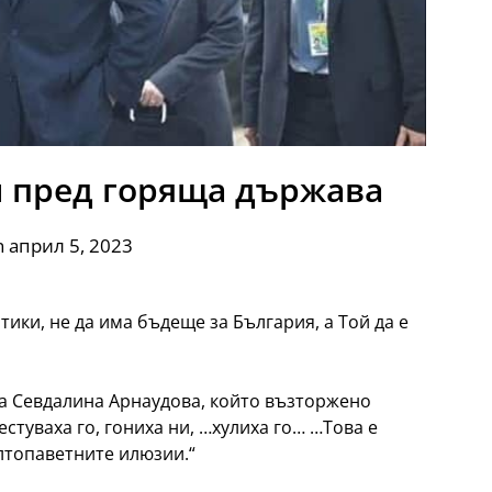
н пред горяща държава
n април 5, 2023
тики, не да има бъдеще за България, а Той да е
та Севдалина Арнаудова, който възторжено
стуваха го, гониха ни, …хулиха го… …Това е
лтопаветните илюзии.“