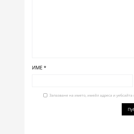
ИМЕ
*
Запазване на името, имейл адреса и уебсайта 