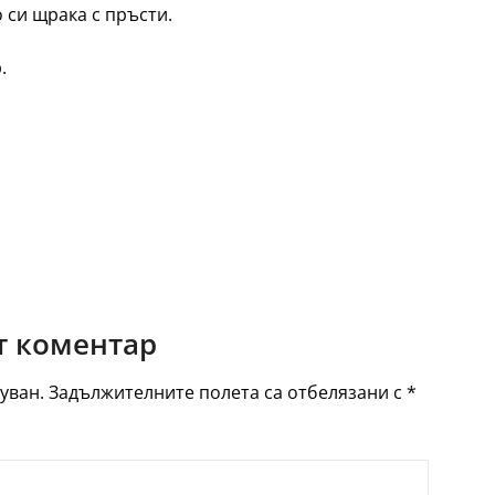
 си щрака с пръсти.
.
 коментар
уван.
Задължителните полета са отбелязани с
*