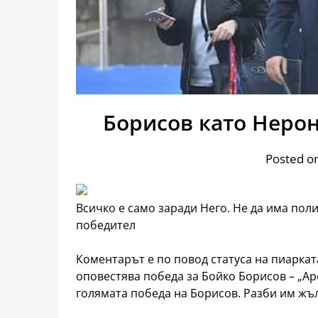
Борисов като Неро
Posted o
Всичко е само заради Него. Не да има поли
победител
Коментарът е по повод статуса на пиарка
оповестява победа за Бойко Борисов – „Аре
голямата победа на Борисов. Разби им жъ