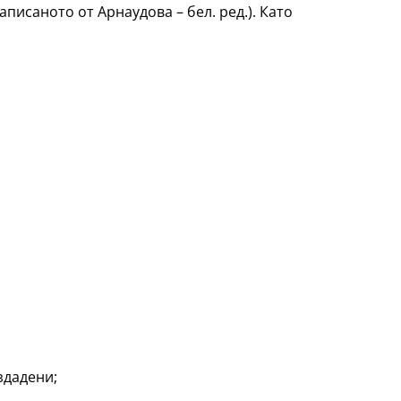
аписаното от Арнаудова – бел. ред.). Като
здадени;