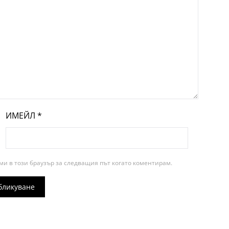
ИМЕЙЛ
*
ми в този браузър за следващия път когато коментирам.