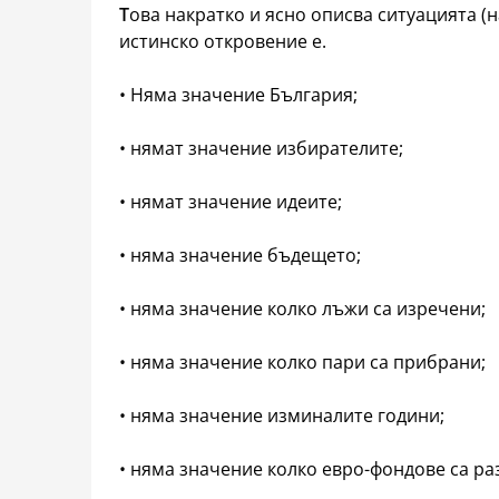
Т
ова накратко и ясно описва ситуацията (н
истинско откровение е.
• Няма значение България;
• нямат значение избирателите;
• нямат значение идеите;
• няма значение бъдещето;
• няма значение колко лъжи са изречени;
• няма значение колко пари са прибрани;
• няма значение изминалите години;
• няма значение колко евро-фондове са ра