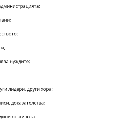
 администрацията;
пани;
еството;
ти;
лява нуждите;
уги лидери, други хора;
иси, доказателства;
одини от живота…