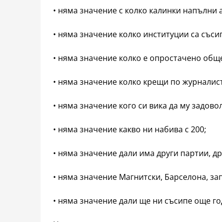
• няма значение с колко калинки напълни
• няма значение колко институции са съси
• няма значение колко е опростачено общ
• няма значение колко крещи по журналис
• няма значение кого си вика да му задово
• няма значение какво ни набива с 200;
• няма значение дали има други партии, др
• няма значение Магнитски, Барселона, зап
• няма значение дали ще ни съсипе още г