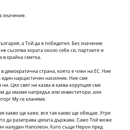
а значение.
ългария, а Той да е победител. Без значение
не съсипва хората около себе си, партиите и
а в крайна сметка.
в демократична страна, която е член на ЕС. Ние
 един нарцистичен насилник. Ние сме
ни. Цял свят ни казва в каква корупция сме
ем да имаме напредък или инвеститори, или
зторг Му се кланяме.
тая какво ще каже, все тая какво ще обещае. Утре
оято да разиграва цялата държава. Само Той може
дин налуден Наполеон. Като същи Нерон пред