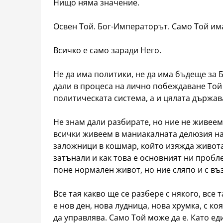
Нищо няма значение.
Освен Той. Бог-Императорът. Само Той им
Всичко е само заради Него.
Не да има политики, не да има бъдеще за Б
дали в процеса на лично побеждаване Той 
политическата система, а и цялата държав
Не знам дали разбирате, но ние не живеем 
всички живеем в маниакалната делюзия на
заложници в кошмар, който изяжда живота 
затънали и как това е основният ни пробл
поне нормален живот, но ние сляпо и с въ
Все тая какво ще се разбере с някого, все 
е нов ден, нова лудница, нова хрумка, с к
да управлява. Само Той може да е. Като е