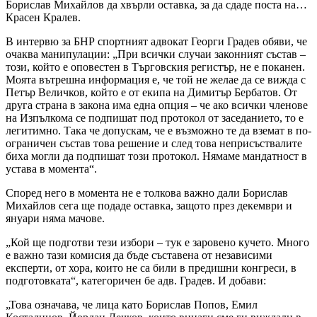
Борислав Михайлов да хвърли оставка, за да сдаде поста на…
Красен Кралев.
В интервю за БНР спортният адвокат Георги Градев обяви, че
очаква манипулации: „При всички случаи законният състав –
този, който е оповестен в Търговския регистър, не е поканен.
Моята вътрешна информация е, че той не желае да се вижда с
Петър Величков, който е от екипа на Димитър Бербатов. От
друга страна в закона има една опция – че ако всички членове
на Изпълкома се подпишат под протокол от заседанието, то е
легитимно. Така че допускам, че е възможно те да вземат в по-
ограничен състав това решение и след това неприсъствалите
биха могли да подпишат този протокол. Нямаме мандатност в
устава в момента“.
Според него в момента не е толкова важно дали Борислав
Михайлов сега ще подаде оставка, защото през декември и
януари няма мачове.
„Кой ще подготви тези избори – тук е заровено кучето. Много
е важно тази комисия да бъде съставена от независими
експерти, от хора, които не са били в предишни конгреси, в
подготовката“, категоричен бе адв. Градев. И добави:
„Това означава, че лица като Борислав Попов, Емил