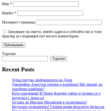
Име
*
Имейл
*
Интернет страница
Запазване на името, имейл адреса и уебсайта ми в този
браузър за следващия път когато коментирам.
Търсене
Търсене
Recent Posts
Зуека рисува любовницата на Дали
Дженифър Анистън отново е влюбена! Ще звънят ли
сватбени камбани?
Като пандемия! И Ники Кънчев тайно и полека се е
разделил с жена си
Остава ли Ивелин Михайлов в политиката?
Брутално отмъщение! Глория развя мръсното бельо на