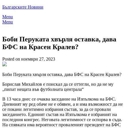
Skip
Българските Новини
to
Menu
content
Menu
Боби Перуката хвърля оставка, дава
БФС на Красен Кралев?
Posted on ноември 27, 2023
Боби Перуката хвърля оставка, дава БФС на Красен Кралев?
Борислав Михайлов е поискал да се оттегли, но да не му
„пипат нещата във футболната централа“
В 13 часа днес се очаква заседание на Изпълкома на БФС.
Дневният му ред обаче не е обявен, а и има възможност да не
се покани легитимно избрания състав, за да се провали
заседанието. Единият състав на Изпълкома е избраният на
последния конгрес. Неговата легитимност се оспорва в съда.
На спявката има вероятност проваленият президент на БФС