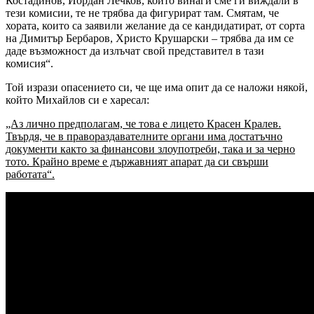
Костадинов, Йордан Лечков, които винаги сме ги виждали в
тези комисии, те не трябва да фигурират там. Смятам, че
хората, които са заявили желание да се кандидатират, от сорта
на Димитър Бербаров, Христо Крушарски – трябва да им се
даде възможност да излъчат свой представител в тази
комисия“.
Той изрази опасението си, че ще има опит да се наложи някой,
който Михайлов си е харесал:
„Аз лично предполагам, че това е лицето Красен Кралев.
Твърдя, че в правораздавателните органи има достатъчно
документи както за финансови злоупотреби, така и за черно
тото. Крайно време е държавният апарат да си свърши
работата“.