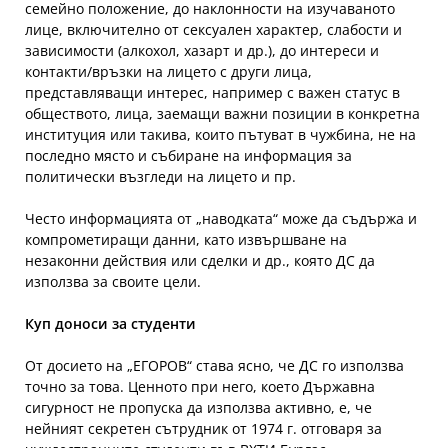
семейно положение, до наклонности на изучаваното
лице, включително от сексуален характер, слабости и
зависимости (алкохол, хазарт и др.), до интереси и
контакти/връзки на лицето с други лица,
представляващи интерес, например с важен статус в
обществото, лица, заемащи важни позиции в конкретна
институция или такива, които пътуват в чужбина, не на
последно място и събиране на информация за
политически възгледи на лицето и пр.
Често информацията от „наводката“ може да съдържа и
компрометиращи данни, като извършване на
незаконни действия или сделки и др., която ДС да
използва за своите цели.
Куп доноси за студенти
От досието на „ЕГОРОВ“ става ясно, че ДС го използва
точно за това. Ценното при него, което Държавна
сигурност не пропуска да използва активно, е, че
нейният секретен сътрудник от 1974 г. отговаря за