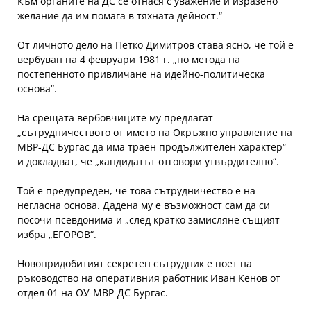
Към органите на ДС се отнася с уважение и изразено
желание да им помага в тяхната дейност.“
От личното дело на Петко Димитров става ясно, че той е
вербуван на 4 февруари 1981 г. „по метода на
постепенното привличане на идейно-политическа
основа“.
На срещата вербовчиците му предлагат
„сътрудничеството от името на Окръжно управление на
МВР-ДС Бургас да има траен продължителен характер“
и докладват, че „кандидатът отговори утвърдително“.
Той е предупреден, че това сътрудничество е на
негласна основа. Дадена му е възможност сам да си
посочи псевдонима и „след кратко замисляне същият
избра „ЕГОРОВ“.
Новопридобитият секретен сътрудник е поет на
ръководство на оперативния работник Иван Кенов от
отдел 01 на ОУ-МВР-ДС Бургас.