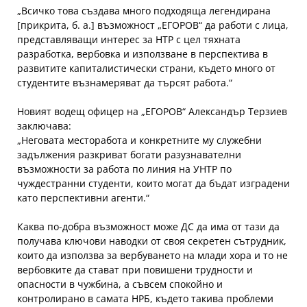
„Всичко това създава много подходяща легендирана
[прикрита, б. а.] възможност „ЕГОРОВ“ да работи с лица,
представляващи интерес за НТР с цел тяхната
разработка, вербовка и използване в перспектива в
развитите капиталистически страни, където много от
студентите възнамеряват да търсят работа.“
Новият водещ офицер на „ЕГОРОВ“ Александър Терзиев
заключава:
„Неговата месторабота и конкретните му служебни
задължения разкриват богати разузнавателни
възможности за работа по линия на УНТР по
чуждестранни студенти, които могат да бъдат изградени
като перспективни агенти.“
Каква по-добра възможност може ДС да има от тази да
получава ключови наводки от своя секретен сътрудник,
които да използва за вербуването на млади хора и то не
вербовките да стават при повишени трудности и
опасности в чужбина, а съвсем спокойно и
контролирано в самата НРБ, където такива проблеми