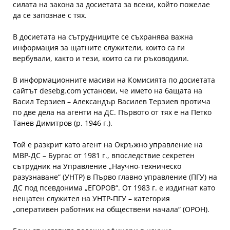
силата на закона за досиетата за всеки, който пожелае
да се запознае с тях.
В досиетата на сътрудниците се съхранява важна
информация за щатните служители, които са ги
вербували, както и тези, които са ги ръководили.
В информационните масиви на Комисията по досиетата
сайтът desebg.com установи, че името на бащата на
Васил Терзиев – Александър Василев Терзиев протича
по две дела на агенти на ДС. Първото от тях е на Петко
Танев Димитров (р. 1946 г.).
Той е разкрит като агент на Окръжно управление на
МВР-ДС – Бургас от 1981 г., впоследствие секретен
сътрудник на Управление „Научно-техническо
разузнаване“ (УНТР) в Първо главно управление (ПГУ) на
ДС под псевдонима „ЕГОРОВ“. От 1983 г. е издигнат като
нещатен служител на УНТР-ПГУ – категория
„оперативен работник на обществени начала“ (ОРОН).