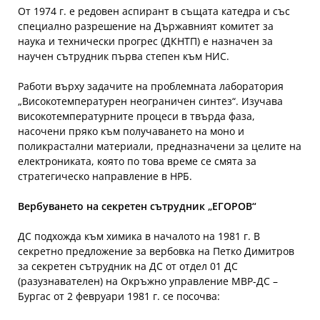
От 1974 г. е редовен аспирант в същата катедра и със
специално разрешение на Държавният комитет за
наука и технически прогрес (ДКНТП) е назначен за
научен сътрудник първа степен към НИС.
Работи върху задачите на проблемната лаборатория
„Високотемпературен неограничен синтез“. Изучава
високотемпературните процеси в твърда фаза,
насочени пряко към получаването на моно и
поликрастални материали, предназначени за целите на
електрониката, която по това време се смята за
стратегическо направление в НРБ.
Вербуването на секретен сътрудник „ЕГОРОВ“
ДС подхожда към химика в началото на 1981 г. В
секретно предложение за вербовка на Петко Димитров
за секретен сътрудник на ДС от отдел 01 ДС
(разузнавателен) на Окръжно управление МВР-ДС –
Бургас от 2 февруари 1981 г. се посочва: