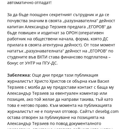
автоматично отпадат!
За да бъде поощрен секретният сътрудник и да се
почувства значим в своята „разузнавателна“ дейност
капитан Александър Терзиев предлага „ЕГОРОВ“ да
бъде повишен и издигнат за ОРОН (оперативен
работник на обществени начала, форма, която ДС
прилага в своята агентурна дейност). От този момент
нататък „разузнавателната“ дейност на „ЕГОРОВ“ по
студените във ВХТИ става финансово подплатена –
бонус от УНТР на ПГУ-ДС.
Забележка:
Още дни преди тази публикация
журналистът Христо Христов се обърна към Васил
Терзиев с молба да му предостави контакт с баща му
Александър Терзиев за евентуален коментар или
позиция, ако той желае да направи такива, тъй като
това е негово право. Към момента на публикацията
журналистът не е получил отговор. Сайтът desebg.com
остава отворен за публикуване на позицията на
Александър Терзиев по повод документалното