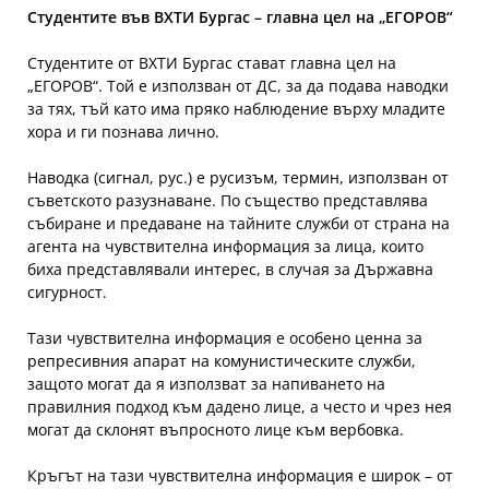
Студентите във ВХТИ Бургас – главна цел на „ЕГОРОВ“
Студентите от ВХТИ Бургас стават главна цел на
„ЕГОРОВ“. Той е използван от ДС, за да подава наводки
за тях, тъй като има пряко наблюдение върху младите
хора и ги познава лично.
Наводка (сигнал, рус.) е русизъм, термин, използван от
съветското разузнаване. По същество представлява
събиране и предаване на тайните служби от страна на
агента на чувствителна информация за лица, които
биха представлявали интерес, в случая за Държавна
сигурност.
Тази чувствителна информация е особено ценна за
репресивния апарат на комунистическите служби,
защото могат да я използват за напиването на
правилния подход към дадено лице, а често и чрез нея
могат да склонят въпросното лице към вербовка.
Кръгът на тази чувствителна информация е широк – от