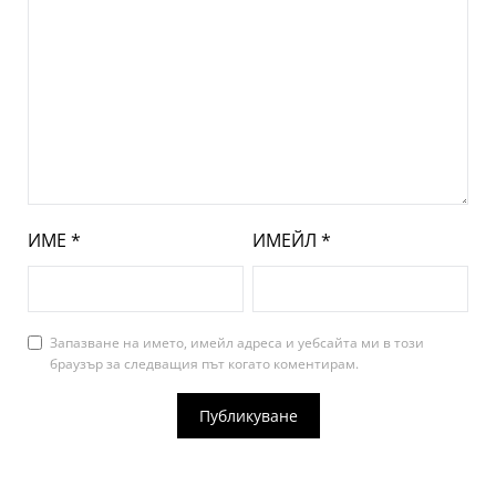
ИМЕ
*
ИМЕЙЛ
*
Запазване на името, имейл адреса и уебсайта ми в този
браузър за следващия път когато коментирам.