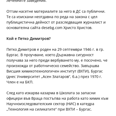
лечебните заведения.
Оттам насетне материалите за него в ДС са публични.
Те са изискани неотдавна по реда на закона с цел
публицистична дейност от разследващия журналист и
основателна сайта desebg.com Христо Христов.
Кой е Петко Димитров?
Петко Димитров е роден на 29 септември 1946 г. в гр.
Бургас. В проучване, което Държавна сигурност
получава за него преди вербуването му, е посочено, че
произхожда от работническо семейство. Завършва
Висшия химикотехнологичен институт (ВХТИ), Бургас
(днес Университет „Асен Златаров“, б.а.) през 1970 г.
Член е на БКП.
След като изкарва казарма в Школата за запасни
офицери във Враца постъпва на работа като химик към
Научноизследователския сектор (НИС) в катедра
„Технология на силикатите“ при ВХТИ – Бургас.