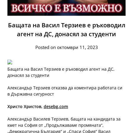
Бащата на Васил Терзиев е ръководил
агент на ДС, донасял за студенти
Posted on октомври 11, 2023
Бащата на Васил Терзиев е ръководил агент на ДС,
донасял за студенти
Александър Терзиев отказва да коментира работата си
в Държавна сигурност
Христо Христов,
desebg.com
Александър Василев Терзиев, бащата на кандидата за
кмет на София от „Продължаваме промяната“,
„Демократична България“ и „Спаси София“ Васил