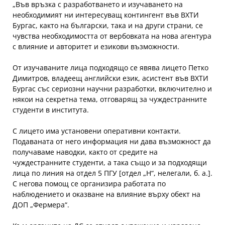
„Във връзка с разработването и изучаването на
необходимият ни интересуващ контингент във ВХТИ
Бургас, както на български, така и на други страни, се
чувства необходимостта от вербовката на нова агентура
с влияние и авторитет и езикови възможности.
От изучаваните лица подходящо се явява лицето Петко
Димитров, владеещ английски език, асистент във ВХТИ
Бургас със сериозни научни разработки, включително и
някои на секретна тема, отговарящ за чуждестранните
студенти в института.
С лицето има установени оперативни контакти.
Подаваната от него информация ни дава възможност да
получаваме наводки, както от средите на
чуждестранните студенти, а така също и за подходящи
лица по линия на отдел 5 ПГУ [отдел „Н“, нелегали, б. а.].
С негова помощ се организира работата по
наблюдението и оказване на влияние върху обект на
ДОП „Фермера“.