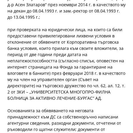
д-р Асен Златаров“ през ноември 2014 г. в качеството му
на декан до 08.04.1993 г. и зам.-ректор от 08.04.1993 г.
до 13.04.1995 г.;
при проверката на юридически лица, на които са били
предоставени привилегировани лихвени условия в
отклонение от обявените от Корпоративна търговска
банка условия, които прилага към своите вложители, за
период от две години преди датата на
неплатежоспособността (съгласно списък, оповестен на
интернет страницата на Фонда за гарантиране на
влоговете в банките) през февруари 2018 г. в качеството
му на член на управителен орган (Съвет на
директорите) на търговско дружество по чл. 62, ал. 12, т.
2 от ЗКИ – „УНИВЕРСИТЕТСКА МНОГОПРО-ФИЛНА
БОЛНИЦА ЗА АКТИВНО ЛЕЧЕНИЕ-БУРГАС“ АД.
Основанията за обявяването на неговата
принадлежност към ДС са собственоръчно написани
агентурни сведения, разходни документи, отчетени от
ръководили го щатни служители; документи от