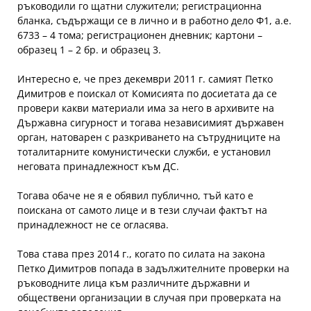
ръководили го щатни служители; регистрационна
бланка, съдържащи се в лично и в работно дело Ф1, а.е.
6733 – 4 тома; регистрационен дневник; картони –
образец 1 – 2 бр. и образец 3.
Интересно е, че през декември 2011 г. самият Петко
Димитров е поискал от Комисията по досиетата да се
провери какви материали има за него в архивите на
Държавна сигурност и тогава независимият държавен
орган, натоварен с разкриването на сътрудниците на
тоталитарните комунистически служби, е установил
неговата принадлежност към ДС.
Тогава обаче не я е обявил публично, тъй като е
поискана от самото лице и в тези случаи фактът на
принадлежност не се огласява.
Това става през 2014 г., когато по силата на закона
Петко Димитров попада в задължителните проверки на
ръководните лица към различните държавни и
обществени организации в случая при проверката на