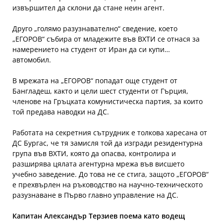
извършител да склони да стане неин агент.
Друго „голямо разузнавателно“ сведение, което
„ЕГОРОВ“ събира от младежите във ВХТИ се отнася за
намерението на студент от Иран да си купи…
автомобил.
В мрежата на „ЕГОРОВ“ попадат още студент от
Бангладеш, както и цели шест студенти от Гърция,
членове на Гръцката комунистическа партия, за които
той предава наводки на ДС.
Работата на секретния сътрудник е толкова харесана от
ДС Бургас, че тя замисля той да изгради резидентурна
група във ВХТИ, която да опасва, контролира и
разширява цялата агентурна мрежа във висшето
учебно заведение. До това не се стига, защото „ЕГОРОВ“
е прехвърлен на ръководство на научно-техническото
разузнаване в Първо главно управление на ДС.
Капитан Александър Терзиев поема като водещ