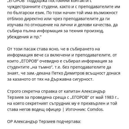
„ЕГОРОВ“ поддържа постоянни контакти с
чуждестранните студени, както и с преподавателите им
по български език. По този начин той има възможност
отблизо директно или чрез преподавателите да ги
изучава по отношение на лични и делови качества, да
събира пълна информация за техния произход,
убеждения и пр.“
От този пасаж става ясно, че в събирането на
информация вече са включени и преподавателите, от
които „ЕГОРОВ“ очевидно е събирал информация за
студентите „на тъмно“, т.е. без преподавателите да
знаят, че зам.-декана Петко Димитров всъщност донася
за казаното от тях на Държавна сигурност.
Строго секретна справка от капитан Александър
Терзиев за проведена среща с „ЕГОРОВ“ от май 1983 г.,
на която секретният сътрудник му е прехвърлен и той
става негов водещ офицер | Източник: Comdos.
ОР Александър Терзиев подчертава: