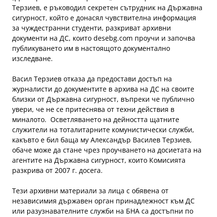
Терзиев, е ръководил секретен сътрудник на Държавна
сигурност, който е донасял чувствителна информация
за чуждестранни студенти, разкриват архивни
документи на ДС, които desebg.com проучи и започва
публикуването им в настоящото документално
изследване.
Васил Терзиев отказа да предостави достъп на
журналисти до документите в архива на ДС на своите
близки от Държавна сигурност, въпреки че публично
увери, че не се притеснява от техни действия в
миналото. Осветляването на дейността щатните
служители на тоталитарните комунистически служби,
какъвто е бил баща му Александър Василев Терзиев,
обаче може да стане чрез проучването на досиетата на
агентите на Държавна сигурност, които Комисията
разкрива от 2007 г. досега.
Тези архивни материали за лица с обявена от
независимия държавен орган принадлежност към ДС
или разузнавателните служби на БНА са достъпни по