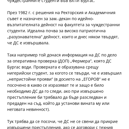
чуждестранните студенти във ВХТИ Бургас.
През 1982 г. с решения на Ректорския и Академичния
съвет е назначен за зам.-декан по идейно-
възпитателната дейност на факултета за чуждестранни
студенти. Идеална почва за високо патриотична
„разузнавателна“ дейност, които и днес някои твърдят,
че ДС е извършвала.
Така например той донася информация на ДС по дело
за оперативна проверка (ДОП) „Фермера“, която ДС
Бургас води. Проверката е образувана срещу
нигерийски студент, за когото се твърди, че е извършил
„непристойни прояви“ (в досието на „ЕГОРОВ“ не е
посочено в какво се изразяват те и защо е било
необходимо ДС да го следи, ако при извършено
престъпление би трябвало да бъде разследван и
предаден на съд, който да установи вината му или
неговата невинност).
Тук трябва да се посочи, че ДС не се свени да прикрие
извършени престъпления, ако се договори с техния