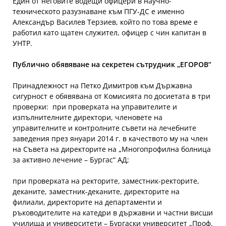
Един от неговите водещи офицери в научно-
техническото разузнаване към ПГУ-ДС е именно
Александър Василев Терзиев, който по това време е
работил като щатен служител, офицер с чин капитан в
УНТР.
Публично обявяване на секретен сътрудник „ЕГОРОВ“
Принадлежност на Петко Димитров към Държавна
сигурност е обявявана от Комисията по досиетата в три
проверки: при проверката на управителите и
изпълнителните директори, членовете на
управителните и контролните съвети на лечебните
заведения през януари 2014 г. в качеството му на член
на Съвета на директорите на „Многопрофилна болница
за активно лечение – Бургас“ АД;
при проверката на ректорите, заместник-ректорите,
деканите, заместник-деканите, директорите на
филиали, директорите на департаменти и
ръководителите на катедри в държавни и частни висши
училища и университети – Бургаски университет „Проф.