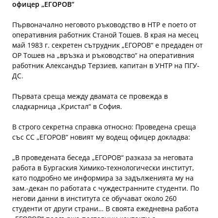
офицер „ЕГОРОВ“
Първоначално неговото ръководство в НТР е поето от
оперативния работник Станой Тошев. В края на месец
май 1983 г. секретен сътрудник „ЕГОРОВ“ е предаден от
ОР Тошев на „връзка и ръководство“ на оперативния
работник Александър Терзиев, капитан в УНТР на ПГУ-
ДС.
Първата среща между двамата се провежда в
сладкарница „Кристал“ в София.
В строго секретна справка относно: Проведена среща
със СС „ЕГОРОВ“ новият му водещ офицер докладва:
„В проведената беседа „ЕГОРОВ“ разказа за неговата
работа в Бургаския Химико-технологически институт,
като подробно ме информира за задълженията му на
зам.-декан по работата с чуждестранните студенти. По
негови данни в института се обучават около 260
студенти от други страни… В своята ежедневна работа