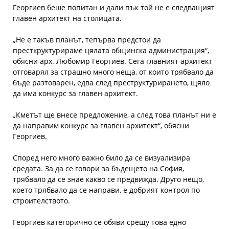
Георгиев беше попитан и дали пък той не е следващият
главен архитект на столицата.
„Не е такъв планът, тепърва предстои да
престкруктурираме цялата общинска администрация“,
обясни арх. Любомир Георгиев. Сега главният архитект
отговарял за страшно много неща, от които трябвало да
бъде разтоварен, едва след преструктурирането, щяло
да има конкурс за главен архитект.
„Кметът ще внесе предложение, а след това планът ни е
да направим конкурс за главен архитект“, обясни
Георгиев.
Според него много важно било да се визуализира
средата. За да се говори за бъдещето на София,
трябвало да се знае какво се предвижда. Друго нещо,
което трябвало да се направи, е добрият контрол по
строителството.
Георгиев категорично се обяви срещу това едно