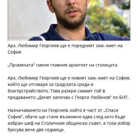
Арх. Любомир Георгиев ще е поредният зам.-кмет на
София
„Промяната“ сменя главния архитект на столицата
Арх. Любомир Георгиев ще е новият зам.-кмет на София,
който ще отговаря за градската среда и
благоустройството. Това разкри самият той в
предаването „Денят започва с Георги Любенов“ по БНТ.
Назначаването на Георгиев, който е част от „Спаси
София“, обаче ще стане възможно едва след като бъде
избран шеф на Столичния общински съвет, а този избор
буксува вече две седмици.