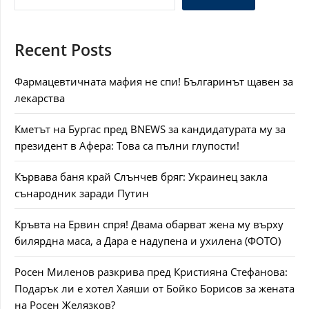
Recent Posts
Фармацевтичната мафия не спи! Българинът щавен за
лекарства
Кметът на Бургас пред BNEWS за кандидатурата му за
президент в Афера: Това са пълни глупости!
Кървава баня край Слънчев бряг: Украинец закла
сънародник заради Путин
Кръвта на Ервин спря! Двама обарват жена му върху
билярдна маса, а Дара е надупена и ухилена (ФОТО)
Росен Миленов разкрива пред Кристияна Стефанова:
Подарък ли е хотел Хаяши от Бойко Борисов за жената
на Росен Желязков?