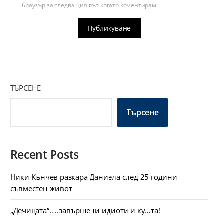
браузър за следващия път когато коментирам.
ТЪРСЕНЕ
Търсене
Recent Posts
Ники Кънчев разкара Даниела след 25 години
съвместен живот!
„Дечицата“…..завършени идиоти и ку…та!