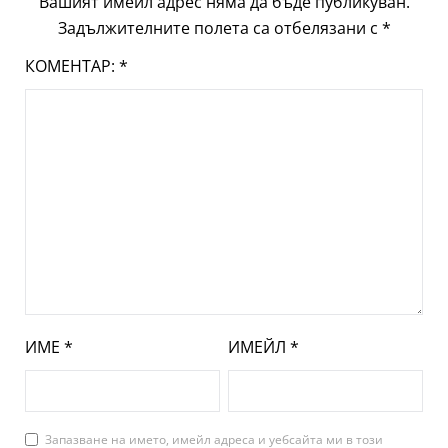
Вашият имейл адрес няма да бъде публикуван.
Задължителните полета са отбелязани с
*
КОМЕНТАР:
*
ИМЕ
*
ИМЕЙЛ
*
Запазване на името, имейл адреса и уебсайта ми в този