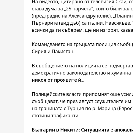
На видеото, цитирано от телевизия Скай, се
става дума за „25 парчета“, които били зал
(предградие на Александруполис). „Планинат
Пърнарите (вид дъб) са пълни. Навсякъде. 
всички да ги съберем, ще ни изгорят, казва
Командването на гръцката полиция съобщи
Сирия и Пакистан.
В съобщението на полицията се подчертав
демократично законодателство и хуманна
никоя от проявите ѝ
„.
Полицейските власти припомнят още усилия
съобщават, че през август служителите и
на границата с Турция по р. Марица (Еврос
стотици трафиканти.
Българин в Никити: Ситуацията е апока