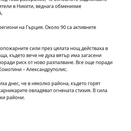
ятели в Никити, веднага обменихме
A.
региони на Гърция. Около 90 са активните
вопожарните сили през цялата нощ действаха в
ща, където вече не духа вятър има загасени
поради риск от ново разпалване. Все още поради
 Комотини – Александруполис.
а днес, че в няколко района, където горят
арникарите овладяват огнената стихия. В сила
ски райони.