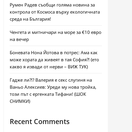
Румен Радев съобщи голяма новина за
контрола от Космоса върху екологичната
среда на България!
Ченгета и митничари на море за €10 евро
на вечер
Боневата Нона Йотова в потрес: Ама как
може хората да живеят в тая София?! (ето
какво я извади от нерви – ВИЖ ТУК)
Гадже ли?!? Валерия е секс слугиня на
Ваньо Алексиев: Уреди му нова тройка,
този път с ергенката Тифани! (ШОК
СНИМКИ)
Recent Comments