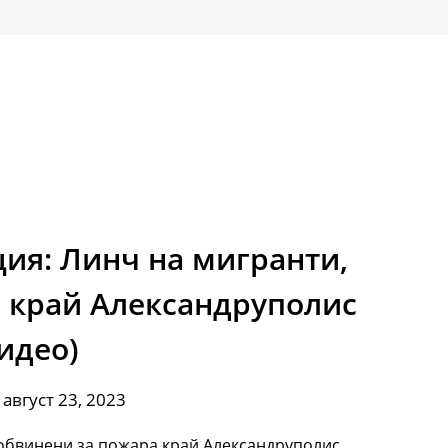
ия: Линч на мигранти,
 край Александруполис
идео)
 август 23, 2023
 обвинени за пожара край Александруполис