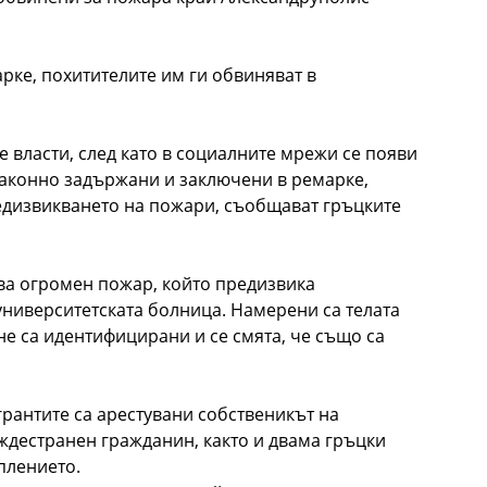
рке, похитителите им ги обвиняват в
е власти, след като в социалните мрежи се появи
езаконно задържани и заключени в ремарке,
редизвикването на пожари, съобщават гръцките
ва огромен пожар, който предизвика
 университетската болница. Намерени са телата
не са идентифицирани и се смята, че също са
рантите са арестувани собственикът на
уждестранен гражданин, както и двама гръцки
плението.