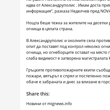
идва от Александруполис . Имам доста при
информация“, разказа Неделчев пред NOV
Нощта беше тежка за жителите на десетки 
огнища в цялата страна.
В Александруполис и околните села проти
опит да поставят под контрол няколко огни
огнища, но огнеборците остават на място 
слаба видимост е затворена магистралата
Гръцките противопожарните екипи съобщих
пожари, вятърът е спрял и постепенно пож
обаче е забраната и днес за влизане в гор
Share this:
Новини от mignews.info