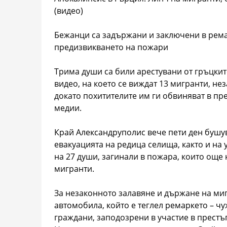
(видео)
Бежанци са задържани и заключени в рема
предизвикването на пожари
Трима души са били арестувани от гръцкит
видео, на което се виждат 13 мигранти, н
докато похитителите им ги обвиняват в п
медии.
Край Александруполис вече пети ден бушу
евакуацията на редица селища, както и на
на 27 души, загинали в пожара, които още 
мигранти.
За незаконното залавяне и държане на миг
автомобила, който е теглел ремаркето – ч
граждани, заподозрени в участие в престъ