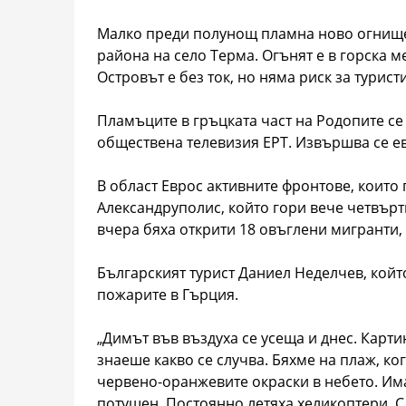
Малко преди полунощ пламна ново огнище 
района на село Терма. Огънят е в горска м
Островът е без ток, но няма риск за турис
Пламъците в гръцката част на Родопите с
обществена телевизия ЕРТ. Извършва се ев
В област Еврос активните фронтове, които 
Александруполис, който гори вече четвърти
вчера бяха открити 18 овъглени мигранти, 
Българският турист Даниел Неделчев, който
пожарите в Гърция.
„Димът във въздуха се усеща и днес. Карт
знаеше какво се случва. Бяхме на плаж, ко
червено-оранжевите окраски в небето. Им
потушен. Постоянно летяха хеликоптери. С