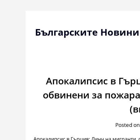
Skip
to
content
Българските Новини
Апокалипсис в Гърц
обвинени за пожара
(в
Posted on
Апокалипсис в Гърция: Линч на мигранти,