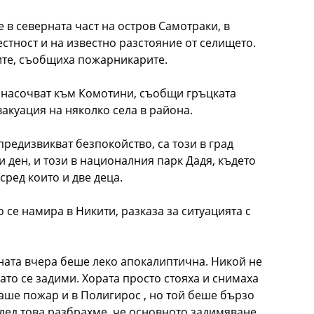
в северната част на остров Самотраки, в
естност и на известно разстояние от селището.
тите, съобщиха пожарникарите.
е насочват към Комотини, съобщи гръцката
акуация на няколко села в района.
предизвикват безпокойство, са този в град
 ден, и този в националния парк Дадя, където
сред които и две деца.
 се намира в Никити, разказа за ситуацията с
ината вчера беше леко апокалиптична. Никой не
гато се задими. Хората просто стояха и снимаха
аше пожар и в Полигирос , но той беше бързо
лед това разбрахме, че основното задимяване