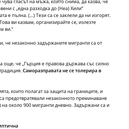
 чува гласът на мъжа, който снима, да казва, че
овени с „една разходка до (Неа) Хили“
а е пълна. (…) Тези са се заклели да ни изгорят.
Това ви казвам, организирайте се, излезте
м ви.“
, че незаконно задържаните мигранти са от
а още, че „Гърция е правова държава със силно
 традиция.
Саморазправата не се толерира в
та, които полагат за защита на границите, и
м са предотвратявали незаконното преминаване
) на около 900 мигранти дневно. Задържани са и
липтична