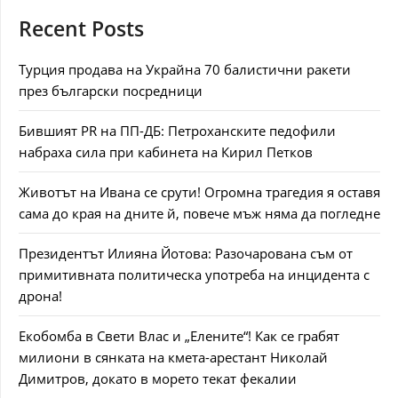
Recent Posts
Турция продава на Украйна 70 балистични ракети
през български посредници
Бившият PR на ПП-ДБ: Петроханските педофили
набраха сила при кабинета на Кирил Петков
Животът на Ивана се срути! Огромна трагедия я оставя
сама до края на дните й, повече мъж няма да погледне
Президентът Илияна Йотова: Разочарована съм от
примитивната политическа употреба на инцидента с
дрона!
Екобомба в Свети Влас и „Елените“! Как се грабят
милиони в сянката на кмета-арестант Николай
Димитров, докато в морето текат фекалии