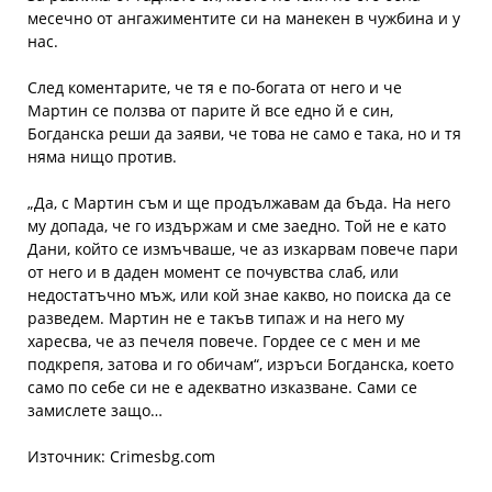
месечно от ангажиментите си на манекен в чужбина и у
нас.
След коментарите, че тя е по-богата от него и че
Мартин се ползва от парите й все едно й е син,
Богданска реши да заяви, че това не само е така, но и тя
няма нищо против.
„Да, с Мартин съм и ще продължавам да бъда. На него
му допада, че го издържам и сме заедно. Той не е като
Дани, който се измъчваше, че аз изкарвам повече пари
от него и в даден момент се почувства слаб, или
недостатъчно мъж, или кой знае какво, но поиска да се
разведем. Мартин не е такъв типаж и на него му
харесва, че аз печеля повече. Гордее се с мен и ме
подкрепя, затова и го обичам“, изръси Богданска, което
само по себе си не е адекватно изказване. Сами се
замислете защо…
Източник: Crimesbg.com