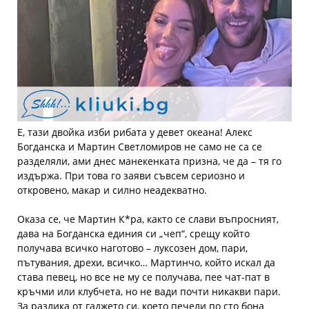
Е, тази двойка изби рибата у девет океана! Алекс
Богданска и Мартин Светломиров не само не са се
разделяли, ами днес манекенката призна, че да – тя го
издържа. При това го заяви съвсем сериозно и
откровено, макар и силно неадекватно.
Оказа се, че Мартин К*ра, както се слави въпросният,
дава на Богданска единия си „чеп“, срещу който
получава всичко наготово – луксозен дом, пари,
пътувания, дрехи, всичко… Мартинчо, който искал да
става певец, но все не му се получава, пее чат-пат в
кръчми или клубчета, но не вади почти никакви пари.
За разлика от гаджето си, което печели по сто бона