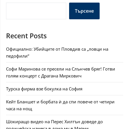
Търсене
Recent Posts
Официално: Убийците от Пловдив са „ловци на
педофили“
Софи Маринова се пресели на Слънчев бряг! Готви
голям концерт с Драгана Миркович
Турска фирма взе бокулка на София
Кейт Бланшет и борбата ѝ да спи повече от четири
часа на нощ
Шокиращо видео на Перес Хилтън доведе до
полицейска намеса в дома му в Маями