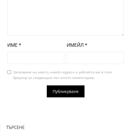
ИМЕ
*
ИМЕЙЛ
*
Запазване на името, имейл адреса и уебсайта ми в този
браузър за следващия път когато коментирам.
ТЪРСЕНЕ