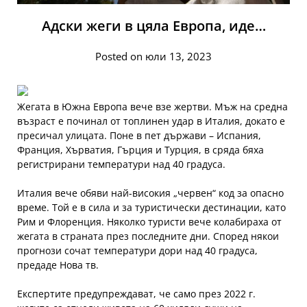
Адски жеги в цяла Европа, иде…
Posted on юли 13, 2023
Жегата в Южна Европа вече взе жертви. Мъж на средна
възраст е починал от топлинен удар в Италия, докато e
пресичал улицата. Поне в пет държави – Испания,
Франция, Хърватия, Гърция и Турция, в сряда бяха
регистрирани температури над 40 градуса.
Италия вече обяви най-високия „червен“ код за опасно
време. Той е в сила и за туристически дестинации, като
Рим и Флоренция. Няколко туристи вече колабираха от
жегата в страната през последните дни. Според някои
прогнози сочат температури дори над 40 градуса,
предаде Нова тв.
Експертите предупреждават, че само през 2022 г.