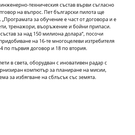
и инженерно-техническия състав върви съгласно
отговор на въпрос. Пет български пилота ще
 „Програмата за обучение е част от договора и е
лети, тренажори, въоръжение и бойни припаси.
състав за над 150 милиона долара“, посочи
 придобиване на 16-те многоцелеви изтребителя
4 по първия договор и 18 по втория.
лети в света, оборудван с иновативен радар с
ернизиран компютър за планиране на мисии,
ма за избягване на сблъсък със земята.