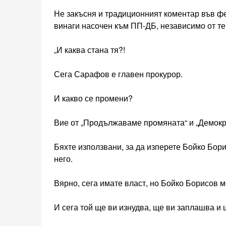
Не закъсня и традиционният коментар във ф
винаги насочен към ПП-ДБ, независимо от те
„И каква стана тя?!
Сега Сарафов е главен прокурор.
И какво се промени?
Вие от „Продължаваме промяната“ и „Демокр
Бяхте използвани, за да изперете Бойко Бор
него.
Вярно, сега имате власт, но Бойко Борисов мо
И сега той ще ви изнудва, ще ви заплашва и 