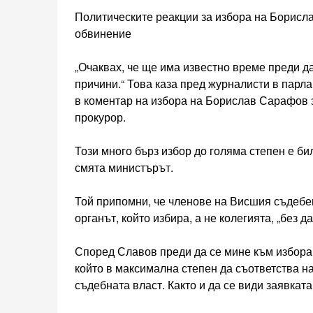
Политическите реакции за избора на Борис
обвинение
„Очаквах, че ще има известно време преди д
причини.“ Това каза пред журналисти в пар
в коментар на избора на Борислав Сарафов
прокурор.
Този много бърз избор до голяма степен е би
смята министърът.
Той припомни, че членове на Висшия съдебен
органът, който избира, а не колегията, „без 
Според Славов преди да се мине към избора 
който в максимална степен да съответства н
съдебната власт. Както и да се види заявката