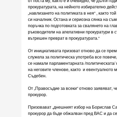
от поста му, както е и очевидно, че дълги го
прокуратурата, на нейното избирателно дейс
„навлизането на политиката в нея“ , както то
си началник. Остана и сериозна сянка на съ
поръчка по подготовката за свалянето на гла
ръководители на апелативни прокуратури в ст
вътрешен преврат в прокуратурата.“
От инициативата призоват отново да се прем
служела за политическа употреба все повече
се намали парламентарната /политическата/ к
на неговите членове, както и евентуалното м
Съдебен.
От „Правосъдие за всеки“ отново заявяват, ч
прокурор.
Призовават „днешният избор на Борислав С
прокурор да бъде обжалван пред ВАС и да се