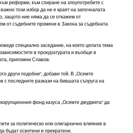
към реформи, към спиране на злоупотребите с
 важно този избор да не е краят на започналата
о, защото ние няма да се откажем от
ем от съдебните промени в Закона за съдебната
.
роведе специално заседание, на което цялата тема
 зависимостите в прокуратурата и въобще в
ата, припомни Славов.
го други подобни“, добави той. В „Осемте
в с последните разкази на бившата съпруга на
икорупционния фонд казуса „Осемте джуджета“ да
пити за политическо или олигархично влияние в
да бъдат осветени и прекратени.