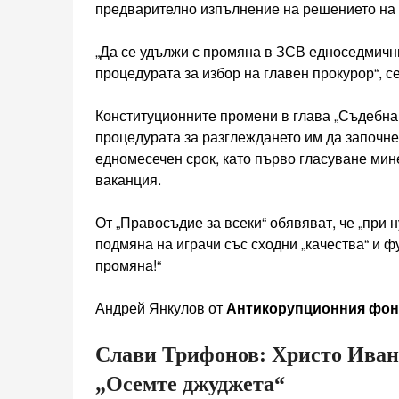
предварително изпълнение на решението на 
„Да се удължи с промяна в ЗСВ едноседмични
процедурата за избор на главен прокурор“, с
Конституционните промени в глава „Съдебна 
процедурата за разглеждането им да започне
едномесечен срок, като първо гласуване мин
ваканция.
От „Правосъдие за всеки“ обявяват, че „при
подмяна на играчи със сходни „качества“ и 
промяна!“
Андрей Янкулов от
Антикорупционния фо
Слави Трифонов: Христо Ивано
„Осемте джуджета“