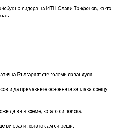
ейсбук на лидера на ИТН Слави Трифонов, както
мата.
атична България“ сте големи лавандули.
исов и да премахнете основната заплаха срещу
же да ви я вземе, когато си поиска.
ще ви свали, когато сам си реши.