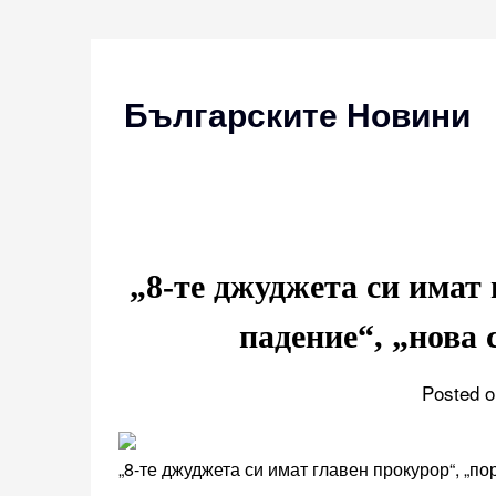
Skip
to
content
Българските Новини
„8-те джуджета си имат
падение“, „нова 
Posted o
„8-те джуджета си имат главен прокурор“, „п