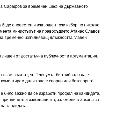
лав Сарафов за временен шеф на държавното
а бъде оповестен и извършен този избор по няколко
ламента министърът на правосъдието Атанас Славов
 за временно изпълняващ длъжността главен
л лишен от достатъчна публичност и аргументация,
 съвет смятат, че Пленумът би трябвало да е
да коментирам дали това е спорно или безспорно“.
е било важно да се изработи профил на кандидата,
а принципите и изискванията, заложени в Закона за
 на кандидата.