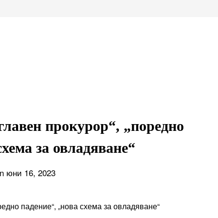
 главен прокурор“, „поредно
схема за овладяване“
n юни 16, 2023
оредно падение“, „нова схема за овладяване“