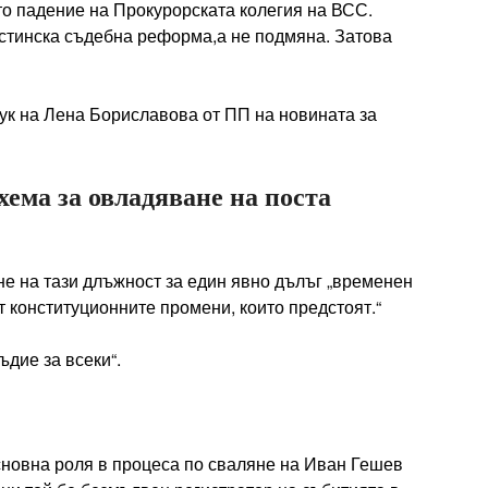
о падение на Прокурорската колегия на ВСС.
стинска съдебна реформа,а не подмяна. Затова
ук на Лена Бориславова от ПП на новината за
хема за овладяване на поста
не на тази длъжност за един явно дълъг „временен
от конституционните промени, които предстоят.“
дие за всеки“.
сновна роля в процеса по сваляне на Иван Гешев