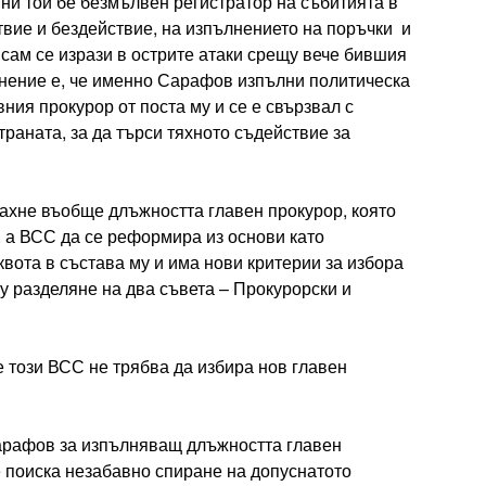
дини той бе безмълвен регистратор на събитията в
твие и бездействие, на изпълнението на поръчки и
й сам се изрази в острите атаки срещу вече бившия
мнение е, че именно Сарафов изпълни политическа
вния прокурор от поста му и се е свързвал с
раната, за да търси тяхното съдействие за
ахне въобще длъжността главен прокурор, която
, а ВСС да се реформира из основи като
вота в състава му и има нови критерии за избора
у разделяне на два съвета – Прокурорски и
е този ВСС не трябва да избира нов главен
арафов за изпълняващ длъжността главен
 поиска незабавно спиране на допуснатото