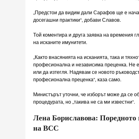
„Предстои да видим дали Сарафов ще е нача
досегашни практики“, добави Славов.
Той коментира и друга заявка на времения г
на исканите имунитети.
„Както внасянията на исканията, така и тяхно
професионална и независима преценка. Не е 
или да изтегля. Надявам се новото ръководс
професионална преценка“, каза само.
Министърът уточни, че изборът може да се об
процедурата, но „такива не са ми известни“.
Лена Бориславова: Поредното 
на ВСС