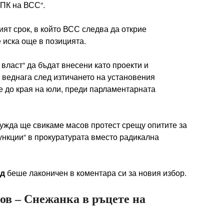
ПК на ВСС“.
ят срок, в който ВСС следва да открие
е иска още в позицията.
власт“ да бъдат внесени като проекти и
 веднага след изтичането на установения
е до края на юли, преди парламентарната
 нужда ще свикаме масов протест срещу опитите за
функции“ в прокуратурата вместо радикална
нд
беше лаконичен в коментара си за новия избор.
в – Снежанка в ръцете на