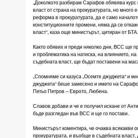
„Доколкото разбирам Сарафов обявява курс 
власт от страна на прокуратурата, но много е
реформа в прокуратурата, да е само началот
конституционните промени, няма да се откаж
власт“, каза още министърът, цитиран от БТА
Както обявих и преди няколко дни, ВСС ще п
и проблематика на натиска, на влиянието, на
съдебната власт, ще бъдат поставени на мас
„Спомняме си казуса „Осемте джуджета“ и мно
джуджета“ беше замесено и името на Сарафо
Петьо Петров – Еврото, Любена.
Славов добави и че е получил искане от Ант
бъде разгледан във ВСС и ще го постави.
Министърът коментира, че очаква всякакви о
прокуратурата, и въобще в съдебната власт, 