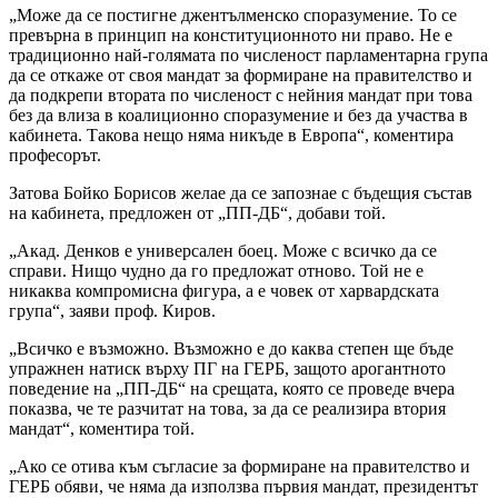
„Може да се постигне джентълменско споразумение. То се
превърна в принцип на конституционното ни право. Не е
традиционно най-голямата по численост парламентарна група
да се откаже от своя мандат за формиране на правителство и
да подкрепи втората по численост с нейния мандат при това
без да влиза в коалиционно споразумение и без да участва в
кабинета. Такова нещо няма никъде в Европа“, коментира
професорът.
Затова Бойко Борисов желае да се запознае с бъдещия състав
на кабинета, предложен от „ПП-ДБ“, добави той.
„Акад. Денков е универсален боец. Може с всичко да се
справи. Нищо чудно да го предложат отново. Той не е
никаква компромисна фигура, а е човек от харвардската
група“, заяви проф. Киров.
„Всичко е възможно. Възможно е до каква степен ще бъде
упражнен натиск върху ПГ на ГЕРБ, защото арогантното
поведение на „ПП-ДБ“ на срещата, която се проведе вчера
показва, че те разчитат на това, за да се реализира втория
мандат“, коментира той.
„Ако се отива към съгласие за формиране на правителство и
ГЕРБ обяви, че няма да използва първия мандат, президентът