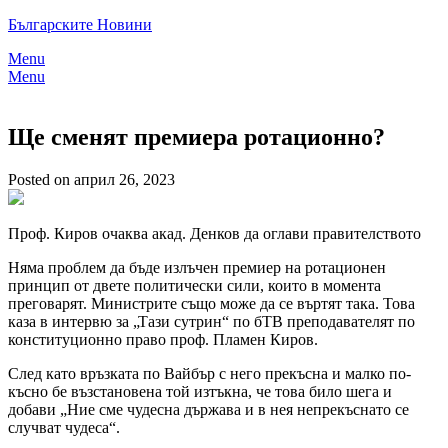
Skip
Българските Новини
to
Menu
content
Menu
Ще сменят премиера ротационно?
Posted on април 26, 2023
Проф. Киров очаква акад. Денков да оглави правителството
Няма проблем да бъде излъчен премиер на ротационен
принцип от двете политически сили, които в момента
преговарят. Министрите също може да се въртят така. Това
каза в интервю за „Тази сутрин“ по бТВ преподавателят по
конституционно право проф. Пламен Киров.
След като връзката по Вайбър с него прекъсна и малко по-
късно бе възстановена той изтъкна, че това било шега и
добави „Ние сме чудесна държава и в нея непрекъснато се
случват чудеса“.