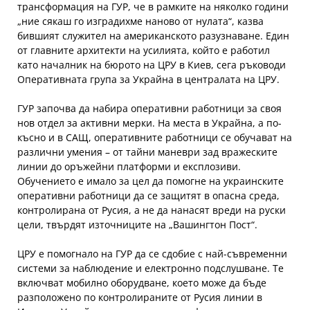
трансформация на ГУР, че в рамките на няколко години
„ние сякаш го изградихме наново от нулата“, казва
бившият служител на американското разузнаване. Един
от главните архитекти на усилията, който е работил
като началник на бюрото на ЦРУ в Киев, сега ръководи
Оперативната група за Украйна в централата на ЦРУ.
ГУР започва да набира оперативни работници за своя
нов отдел за активни мерки. На места в Украйна, а по-
късно и в САЩ, оперативните работници се обучават на
различни умения – от тайни маневри зад вражеските
линии до оръжейни платформи и експлозиви.
Обучението е имало за цел да помогне на украинските
оперативни работници да се защитят в опасна среда,
контролирана от Русия, а не да нанасят вреди на руски
цели, твърдят източниците на „Вашингтон Пост“.
ЦРУ е помогнало на ГУР да се сдобие с най-съвременни
системи за наблюдение и електронно подслушване. Те
включват мобилно оборудване, което може да бъде
разположено по контролираните от Русия линии в