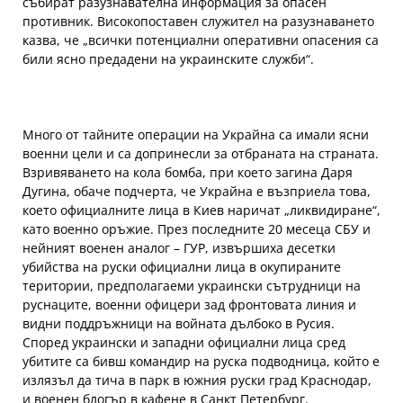
събират разузнавателна информация за опасен
противник. Високопоставен служител на разузнаването
казва, че „всички потенциални оперативни опасения са
били ясно предадени на украинските служби“.
Много от тайните операции на Украйна са имали ясни
военни цели и са допринесли за отбраната на страната.
Взривяването на кола бомба, при което загина Даря
Дугина, обаче подчерта, че Украйна е възприела това,
което официалните лица в Киев наричат „ликвидиране“,
като военно оръжие. През последните 20 месеца СБУ и
нейният военен аналог – ГУР, извършиха десетки
убийства на руски официални лица в окупираните
територии, предполагаеми украински сътрудници на
руснаците, военни офицери зад фронтовата линия и
видни поддръжници на войната дълбоко в Русия.
Според украински и западни официални лица сред
убитите са бивш командир на руска подводница, който е
излязъл да тича в парк в южния руски град Краснодар,
и военен блогър в кафене в Санкт Петербург.