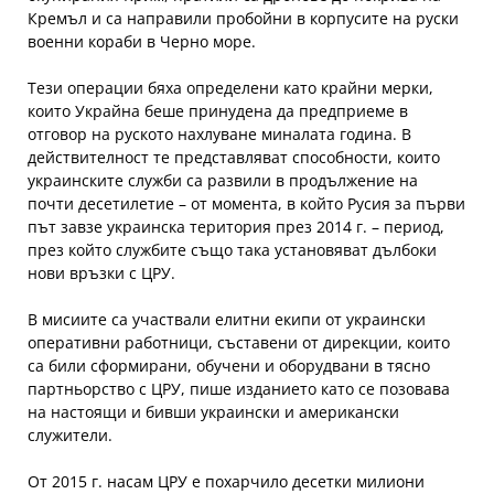
Кремъл и са направили пробойни в корпусите на руски
военни кораби в Черно море.
Тези операции бяха определени като крайни мерки,
които Украйна беше принудена да предприеме в
отговор на руското нахлуване миналата година. В
действителност те представляват способности, които
украинските служби са развили в продължение на
почти десетилетие – от момента, в който Русия за първи
път завзе украинска територия през 2014 г. – период,
през който службите също така установяват дълбоки
нови връзки с ЦРУ.
В мисиите са участвали елитни екипи от украински
оперативни работници, съставени от дирекции, които
са били сформирани, обучени и оборудвани в тясно
партньорство с ЦРУ, пише изданието като се позовава
на настоящи и бивши украински и американски
служители.
От 2015 г. насам ЦРУ е похарчило десетки милиони