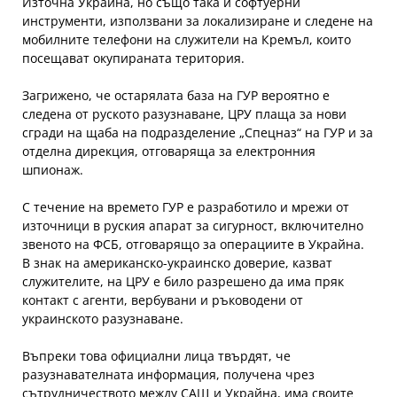
Източна Украйна, но също така и софтуерни
инструменти, използвани за локализиране и следене на
мобилните телефони на служители на Кремъл, които
посещават окупираната територия.
Загрижено, че остарялата база на ГУР вероятно е
следена от руското разузнаване, ЦРУ плаща за нови
сгради на щаба на подразделение „Спецназ“ на ГУР и за
отделна дирекция, отговаряща за електронния
шпионаж.
С течение на времето ГУР е разработило и мрежи от
източници в руския апарат за сигурност, включително
звеното на ФСБ, отговарящо за операциите в Украйна.
В знак на американско-украинско доверие, казват
служителите, на ЦРУ е било разрешено да има пряк
контакт с агенти, вербувани и ръководени от
украинското разузнаване.
Въпреки това официални лица твърдят, че
разузнавателната информация, получена чрез
сътрудничеството между САЩ и Украйна, има своите