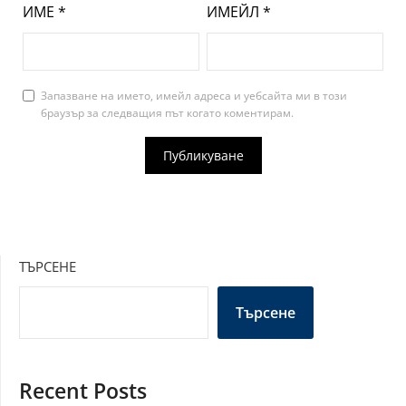
ИМЕ
*
ИМЕЙЛ
*
Запазване на името, имейл адреса и уебсайта ми в този
браузър за следващия път когато коментирам.
ТЪРСЕНЕ
Търсене
Recent Posts