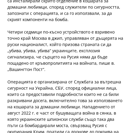
са инсталирали скрито отделение в кошарата за
домашни любимци, според служители по сигурността,
запознати с операцията, и са го използвали, за да
скрият компоненти на бомба.
Четири седмици по-късно устройството е взривено
точно край Москва в джип, управляван от дъщерята на
руски националист, който призова страната си да
„убива, убива, убива“ украинците, експлозия
сигнализира, че сърцето на Русия няма да бъде
пощадено от кръвопролитията на войната, пише в.
„Вашингтон Пост“.
Операцията е организирана от Службата за вътрешна
сигурност на Украйна, СБУ, според официални лица,
които са предоставили подробности които не са били
разкривани досега, включително това за използването
на кошарата за домашни любимци. Нападението от
август 2022 г. е част от бушуващата война в сянка, в
която украинските шпионски служби също така два
пъти са бомбардирали моста, свързващ Русия с
окупирания Крим, пратили са дронове до покрива на