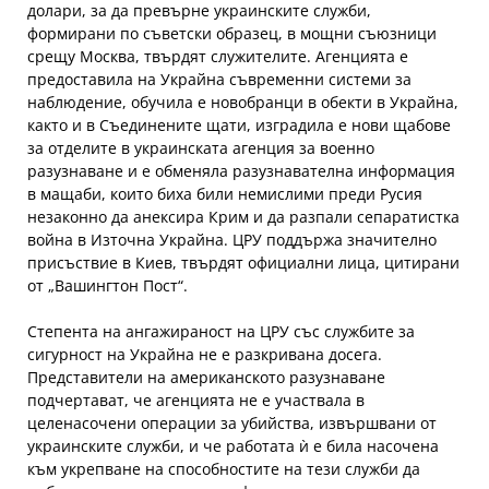
долари, за да превърне украинските служби,
формирани по съветски образец, в мощни съюзници
срещу Москва, твърдят служителите. Агенцията е
предоставила на Украйна съвременни системи за
наблюдение, обучила е новобранци в обекти в Украйна,
както и в Съединените щати, изградила е нови щабове
за отделите в украинската агенция за военно
разузнаване и е обменяла разузнавателна информация
в мащаби, които биха били немислими преди Русия
незаконно да анексира Крим и да разпали сепаратистка
война в Източна Украйна. ЦРУ поддържа значително
присъствие в Киев, твърдят официални лица, цитирани
от „Вашингтон Пост“.
Степента на ангажираност на ЦРУ със службите за
сигурност на Украйна не е разкривана досега.
Представители на американското разузнаване
подчертават, че агенцията не е участвала в
целенасочени операции за убийства, извършвани от
украинските служби, и че работата ѝ е била насочена
към укрепване на способностите на тези служби да