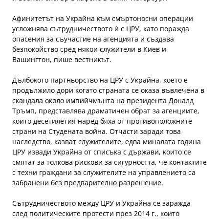
Афинитетът на Украйна към смъртоносни операции
усложнява сътрудничеството ѝ с ЦРУ, като поражда
опасения за съучастие на агенцията и създава
безпокойство сред някои служители в Киев и
Вашингтон, пише вестникът.
Дълбокото партньорство на ЦРУ с Украйна, което е
продължило дори когато страната се оказа въвлечена в
скандала около импийчмънта на президента Доналд
Тръмп, представлява драматичен обрат за агенциите,
които десетилетия наред бяха от противоположните
страни на Студената война. Отчасти заради това
наследство, казват служителите, едва миналата година
ЦРУ извади Украйна от списъка с държави, които се
смятат за толкова рискови за сигурността, че контактите
с техни граждани за служителите на управлението са
забранени без предварително разрешение.
Сътрудничеството между ЦРУ и Украйна се заражда
след политическите протести през 2014 г., които