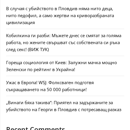
В случая с убийството в Пловдив няма нито деца,
нито педофил, а само жертви на криворазбраната
цивилизация
Кобилкина ги разби: Мъжете днес се смятат за голяма
работа, но жените свършват със собствената си ръка
след секс! (ВИЖ ТУК)
Гореща социология от Киев: Залужни мачка мощно
Зеленски по рейтинг в Украйна!
Ужас в Европа! WSJ: Фолксваген подготвя
съкращаването на 50 000 работници!
„Винаги бяха такива“: Приятел на задържаните за
убийството на Георги в Пловдив с потресаващ разказ
Recent Comments