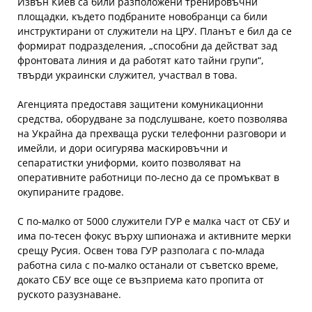
Извън Киев са били разположени тренировъчни
площадки, където подбраните новобранци са били
инструктирани от служители на ЦРУ. Планът е бил да се
формират подразделения, „способни да действат зад
фронтовата линия и да работят като тайни групи“,
твърди украински служител, участвал в това.
Агенцията предоставя защитени комуникационни
средства, оборудване за подслушване, което позволява
на Украйна да прехваща руски телефонни разговори и
имейли, и дори осигурява маскировъчни и
сепаратистки униформи, които позволяват на
оперативните работници по-лесно да се промъкват в
окупираните градове.
С по-малко от 5000 служители ГУР е малка част от СБУ и
има по-тесен фокус върху шпионажа и активните мерки
срещу Русия. Освен това ГУР разполага с по-млада
работна сила с по-малко останали от съветско време,
докато СБУ все още се възприема като пропита от
руското разузнаване.