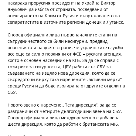
накараха проруския президент на Украйна Виктор
Янукович да избяга от страната, последвани от
анексирането на Крим от Русия и въоръжаването на
сепаратистите в източните региони Донецк и Луганск.
Според официални лица първоначалните етапи на
сътрудничеството са били несигурни, предвид
опасенията и на двете страни, че украинските служби
все още са силно повлияни от ФСБ – руската агенция,
която е основен наследник на КГБ. За да се справи с
този риск за сигурността, ЦРУ работи със СБУ за
създаването на изцяло нова дирекция, която да се
съсредоточи върху така наречените „активни мерки“
срещу Русия и да бъде изолирана от другите отдели на
СБУ.
Новото звено е наречено „Пета дирекция“, за да се
разграничи от четирите дългогодишни звена на СБУ.
Според официални лица междувременно е добавена
шеста дирекция, която да работи с британската MI6.