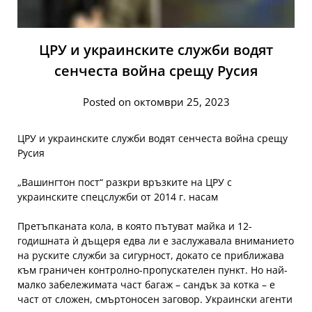
ЦРУ и украинските служби водят
сенчеста война срещу Русия
Posted on октомври 25, 2023
ЦРУ и украинските служби водят сенчеста война срещу
Русия
„Вашингтон пост“ разкри връзките на ЦРУ с
украинските спецслужби от 2014 г. насам
Претъпканата кола, в която пътуват майка и 12-
годишната ѝ дъщеря едва ли е заслужавала вниманието
на руските служби за сигурност, докато се приближава
към граничен контролно-пропускателен пункт. Но най-
малко забележимата част багаж – сандък за котка – е
част от сложен, смъртоносен заговор. Украински агенти