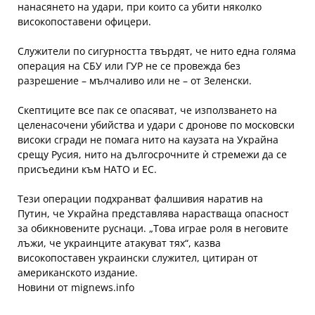
нанасянето на удари, при които са убити няколко
високопоставени офицери.
Служители по сигурността твърдят, че нито една голяма
операция на СБУ или ГУР не се провежда без
разрешение – мълчаливо или не – от Зеленски.
Скептиците все пак се опасяват, че използването на
целенасочени убийства и удари с дронове по московски
високи сгради не помага нито на каузата на Украйна
срещу Русия, нито на дългосрочните ѝ стремежи да се
присъедини към НАТО и ЕС.
Тези операции подхранват фалшивия наратив на
Путин, че Украйна представлява нарастваща опасност
за обикновените руснаци. „Това играе роля в неговите
лъжи, че украинците атакуват тях“, казва
високопоставен украински служител, цитиран от
американското издание.
Новини от mignews.info