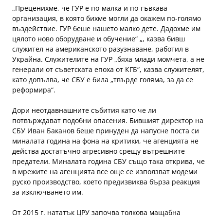
„Преценихме, че ГУР е по-малка и по-гъвкава
организация, в която бихме могли да окажем по-голямо
въздействие. ГУР беше нашето малко дете. Дадохме им
цялото ново оборудване и обучение“ „, казва бивш
служител на американското разузнаване, работил в
Украйна. Служителите на ГУР „бяха млади момчета, а не
генерали от съветската епоха от КГБ“, казва служителят,
като допълва, че СБУ е била „твърде голяма, за да се
реформира“.
Дори неотдавнашните събития като че ли
потвърждават подобни опасения. Бившият директор на
СБУ Иван Баканов беше принуден да напусне поста си
миналата година на фона на критики, че агенцията не
действа достатъчно агресивно срещу вътрешните
предатели. Миналата година СБУ също така открива, че
в мрежите на агенцията все още се използват модеми
руско производство, което предизвиква бърза реакция
за изключването им.
От 2015 г. нататък ЦРУ започва толкова мащабна