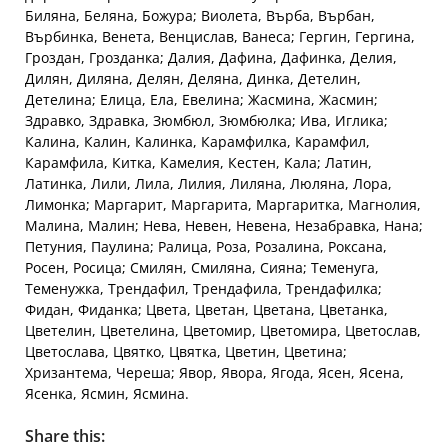
Биляна, Беляна, Божура; Виолета, Върба, Върбан,
Върбинка, Венета, Венцислав, Ванеса; Гергин, Гергина,
Гроздан, Грозданка; Далия, Дафина, Дафинка, Делия,
Дилян, Диляна, Делян, Деляна, Динка, Детелин,
Детелина; Елица, Ела, Евелина; Жасмина, Жасмин;
Здравко, Здравка, Зюмбюл, Зюмбюлка; Ива, Иглика;
Калина, Калин, Калинка, Карамфилка, Карамфил,
Карамфила, Китка, Камелия, Кестен, Кала; Латин,
Латинка, Лили, Лила, Лилия, Лиляна, Люляна, Лора,
Лимонка; Маргарит, Маргарита, Маргаритка, Магнолия,
Малина, Малин; Нева, Невен, Невена, Незабравка, Нана;
Петуния, Паулина; Ралица, Роза, Розалина, Роксана,
Росен, Росица; Смилян, Смиляна, Сияна; Теменуга,
Теменужка, Трендафил, Трендафила, Трендафилка;
Фидан, Фиданка; Цвета, Цветан, Цветана, Цветанка,
Цветелин, Цветелина, Цветомир, Цветомира, Цветослав,
Цветослава, Цвятко, Цвятка, Цветин, Цветина;
Хризантема, Череша; Явор, Явора, Ягода, Ясен, Ясена,
Ясенка, Ясмин, Ясмина.
Share this: