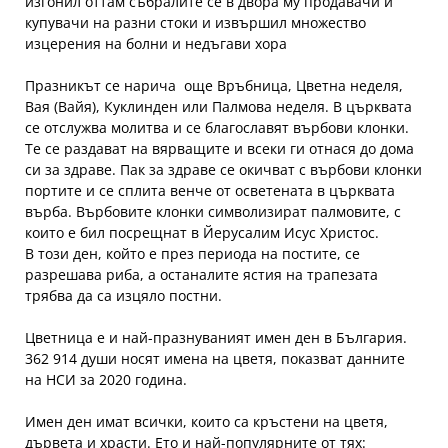
изгонил оттам събралите се в двора му продавачи и
купувачи на разни стоки и извършил множество
изцерения на болни и недъгави хора
Празникът се нарича още Връбница, Цветна неделя,
Вая (Вайя), Куклинден или Палмова неделя. В църквата
се отслужва молитва и се благославят върбови клонки.
Те се раздават на вярващите и всеки ги отнася до дома
си за здраве. Пак за здраве се окичват с върбови клонки
портите и се сплита венче от осветената в църквата
върба. Върбовите клонки символизират палмовите, с
които е бил посрещнат в Йерусалим Исус Христос.
В този ден, който е през периода на постите, се
разрешава риба, а останалите ястия на трапезата
трябва да са изцяло постни.
Цветница е и най-празнуваният имен ден в България.
362 914 души носят имена на цветя, показват данните
на НСИ за 2020 година.
Имен ден имат всички, които са кръстени на цветя,
дървета и храсти. Ето и най-популярните от тях: