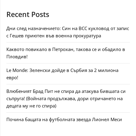
Recent Posts
Дни след назначението: Син на ВСС кукловод от запис
с Гешев приютен във военна прокуратура
Каквото повикало в Петрохан, такова се и обадило в
Пловдив!
Le Monde: Зеленски дойде в Сърбия за 2 милиона
евро!
Влюбеният Брад Пит не спира да атакува бившата си
съпруга! (Войната продължава, дори отричането на
децата му не го спира)
Почина бащата на футболната звезда Лионел Меси