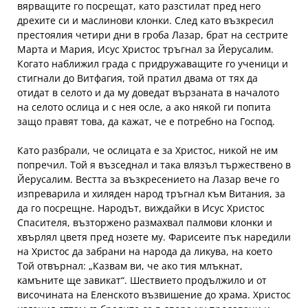
вярващите го посрещат, като разстилат пред него
дрехите си и маслинови клонки. След като възкресил
престоялия четири дни в гроба Лазар, брат на сестрите
Марта и Мария, Исус Христос тръгнал за Йерусалим.
Когато наближил града с придружаващите го ученици и
стигнали до Витфагия, той пратил двама от тях да
отидат в селото и да му доведат вързаната в началото
на селото ослица и с нея осле, а ако някой ги попита
защо правят това, да кажат, че е потребно на Господ.
Като разбрали, че ослицата е за Христос, никой не им
попречил. Той я възседнал и така влязъл тържествено в
Йерусалим. Вестта за възкресението на Лазар вече го
изпреварила и хиляден народ тръгнал към Витания, за
да го посрещне. Народът, виждайки в Исус Христос
Спасителя, възторжено размахвал палмови клонки и
хвърлял цветя пред нозете му. Фарисеите пък наредили
на Христос да забрани на народа да ликува, на което
Той отвърнал: „Казвам ви, че ако тия млъкнат,
камъните ще завикат“. Шествието продължило и от
височината на Еленското възвишение до храма. Христос