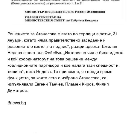
Решението за Атанасова е взето по терлици в петък, 31
януари, когато няма правителствено заседание и
решението е взето „на подпис“, разкри адвокат Емилия
Недева с пост във Фейсбук. „Интересно чия е била идеята
и кой координаторът на това решение между
коалиционните партньори и кое налага тази спешност и
тишина“, пита Недева. Тя припомня, че преди време
функцията, за която сега е избрана Атанасова, са
изпълнявали Евгени Танчев, Пламен Киров, Филип
Димитров.
Bnews.bg