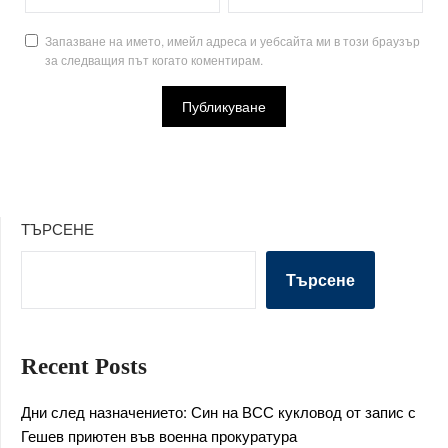
Запазване на името, имейл адреса и уебсайта ми в този браузър
за следващия път когато коментирам.
ТЪРСЕНЕ
Търсене
Recent Posts
Дни след назначението: Син на ВСС кукловод от запис с
Гешев приютен във военна прокуратура