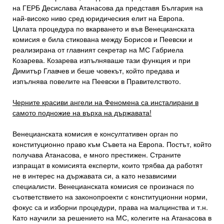
на ГЕРБ Десислава Атанасова да представя България на
най-високо ниво сред юридическия елит на Европа.
Цялата процедура по вкарването и във Венецианската
комисия е била стикована между Борисов и Пеевски и
реализирана от главният секретар на МС Габриела
Козарева. Козарева изпълняваше тази функция и при
Димитър Главчев и беше човекът, който предава и
изпълнява повелите на Пеевски в Правителството.
Черните красиви ангели на Феномена са инсталирани в
самото подножие на върха на държавата!
Венецианската комисия е консултативен орган по
конституционно право към Съвета на Европа. Постът, който
получава Атанасова, е много престижен. Страните
изпращат в комисията експерти, които трябва да работят
не в интерес на държавата си, а като независими
специалисти. Венецианската комисия се произнася по
съответствието на законопроекти с конституционни норми,
фокус са и изборни процедури, права на малцинства и т.н.
Като научили за решението на МС, колегите на Атанасова в