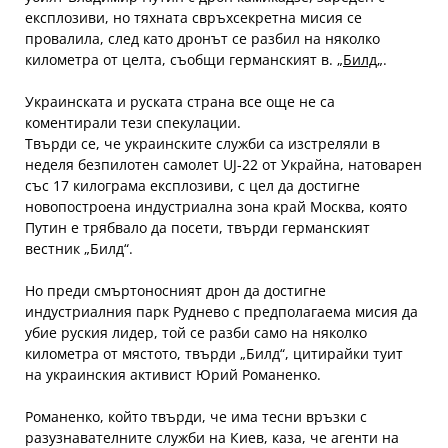
експлозиви, но тяхната свръхсекретна мисия се
провалила, след като дронът се разбил на няколко
километра от целта, съобщи германският в. „
Билд
„.
Украинската и руската страна все още не са
коментирали тези спекулации.
Твърди се, че украинските служби са изстреляли в
неделя безпилотен самолет UJ-22 от Украйна, натоварен
със 17 килограма експлозиви, с цел да достигне
новопостроена индустриална зона край Москва, която
Путин е трябвало да посети, твърди германският
вестник „Билд“.
Но преди смъртоносният дрон да достигне
индустриалния парк Руднево с предполагаема мисия да
убие руския лидер, той се разби само на няколко
километра от мястото, твърди „Билд“, цитирайки туит
на украинския активист Юрий Романенко.
Романенко, който твърди, че има тесни връзки с
разузнавателните служби на Киев, каза, че агенти на