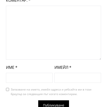
КОМЕНТАР:
*
ИМЕ
*
ИМЕЙЛ
*
Запазване на името, имейл адреса и уебсайта ми в този
браузър за следващия път когато коментирам.