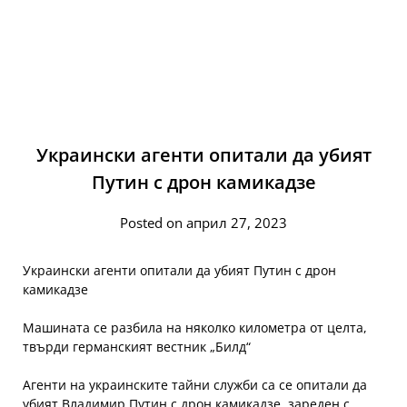
Украински агенти опитали да убият
Путин с дрон камикадзе
Posted on април 27, 2023
Украински агенти опитали да убият Путин с дрон
камикадзе
Машината се разбила на няколко километра от целта,
твърди германският вестник „Билд“
Агенти на украинските тайни служби са се опитали да
убият Владимир Путин с дрон камикадзе, зареден с