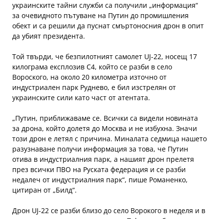
украинските тайни служби са получили „информация“
за очевидното пътуване на Путин до промишления
обект и са решили да пуснат смъртоносния дрон в опит
да убият президента.
Той твърди, че безпилотният самолет UJ-22, носещ 17
килограма експлозив C4, който се разби в село
Вороского, на около 20 километра източно от
индустриален парк Руднево, е бил изстрелян от
украинските сили като част от атентата.
„Путин, приближаваме се. Всички са видели новината
за дрона, който долетя до Москва и не избухна. Значи
този дрон е летял с причина. Миналата седмица нашето
разузнаване получи информация за това, че Путин
отива в индустриалния парк, а нашият дрон прелетя
през всички ПВО на Руската федерация и се разби
недалеч от индустриалния парк“, пише Романенко,
цитиран от „Билд“.
Дрон UJ-22 се разби близо до село Ворокого в неделя и в