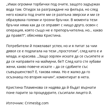
„Имах огромни торбички под очите, защото задържах
вода там. Отидох за разграждане на филъра, но след
него кожата под очите ми се разпъна зверски и ми се
образуваха големи и грозни бръчки. В момента тези
бръчки няма как да се оправят с нищо друго, освен с
операция, която също не е препоръчителна, но… какво
да правя?!“, обяснява Кристина.
Потребители й пожелават успех, но и я питат за чии
дявол се е подлагала на тези „простотии“, след като е и
млада, и красива. „Защо зорлен искате да се съсипете и
да се направите на маймуни, бе?! След като сте хубави
жени, какво повече искате – да се сдобиете със
съвършенство?! Е, такова няма. Но е жалко да го
осъзнаеш по втория начин“, коментират в нета.
Кристина Пламенова се надява да й бъдат върнати
поне парите за процедурите, съсипали лицето й.
Източник: Crimesbg.com