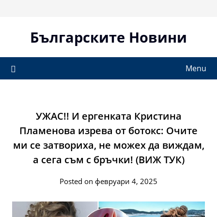
Skip
to
content
Българските Новини
Menu
УЖАС!! И ергенката Кристина
Пламенова изрева от ботокс: Очите
ми се затвориха, не можех да виждам,
а сега съм с бръчки! (ВИЖ ТУК)
Posted on февруари 4, 2025