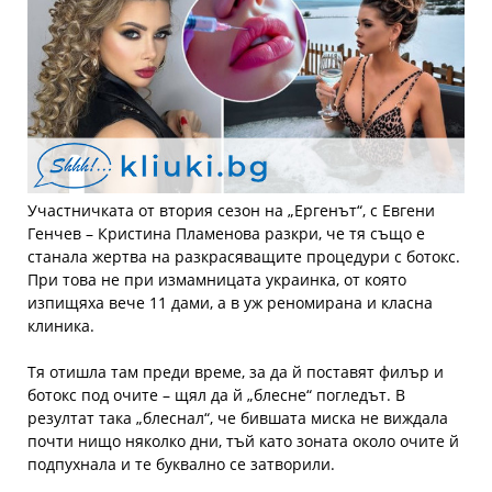
Участничката от втория сезон на „Ергенът“, с Евгени
Генчев – Кристина Пламенова разкри, че тя също е
станала жертва на разкрасяващите процедури с ботокс.
При това не при измамницата украинка, от която
изпищяха вече 11 дами, а в уж реномирана и класна
клиника.
Тя отишла там преди време, за да й поставят филър и
ботокс под очите – щял да й „блесне“ погледът. В
резултат така „блеснал“, че бившата миска не виждала
почти нищо няколко дни, тъй като зоната около очите й
подпухнала и те буквално се затворили.