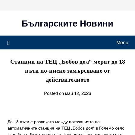
Skip
to
content
Българските Новини
Menu
Станции на ТЕЦ „Бобов дол“ мерят до 18
пъти по-ниско замърсяване от
действителното
Posted on май 12, 2026
До 18 пъти е разликата между показанията на
автоматичните станция на ТЕЦ „Бобов дол“ в Големо село,
Гълъбово, Димитровград и Перник за замърсяването със