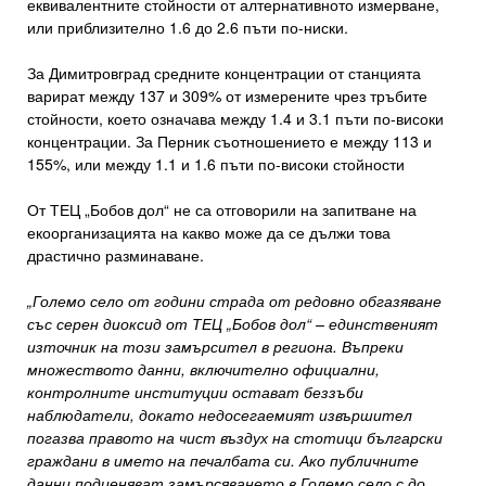
еквивалентните стойности от алтернативното измерване,
или приблизително 1.6 до 2.6 пъти по-ниски.
За Димитровград средните концентрации от станцията
варират между 137 и 309% от измерените чрез тръбите
стойности, което означава между 1.4 и 3.1 пъти по-високи
концентрации. За Перник съотношението е между 113 и
155%, или между 1.1 и 1.6 пъти по-високи стойности
От ТЕЦ „Бобов дол“ не са отговорили на запитване на
екоорганизацията на какво може да се дължи това
драстично разминаване.
„Големо село от години страда от редовно обгазяване
със серен диоксид от ТЕЦ „Бобов дол“ – единственият
източник на този замърсител в региона. Въпреки
множеството данни, включително официални,
контролните институции остават беззъби
наблюдатели, докато недосегаемият извършител
погазва правото на чист въздух на стотици български
граждани в името на печалбата си. Ако публичните
данни подценяват замърсяването в Големо село с до