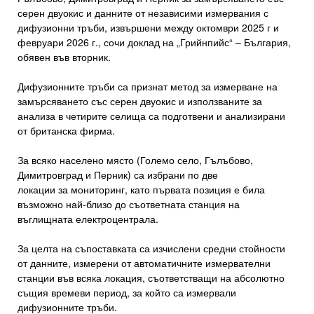
серен двуокис и данните от независими измервания с
дифузионни тръби, извършени между октомври 2025 г и
февруари 2026 г., сочи доклад на „Грийнпийс“ – България,
обявен във вторник.
Дифузионните тръби са признат метод за измерване на
замърсяването със серен двуокис и използваните за
анализа в четирите селища са подготвени и анализирани
от британска фирма.
За всяко населено място (Големо село, Гълъбово,
Димитровград и Перник) са избрани по две
локации за мониторинг, като първата позиция е била
възможно най-близо до съответната станция на
въглищната електроцентрала.
За целта на съпоставката са изчислени средни стойности
от данните, измерени от автоматичните измервателни
станции във всяка локация, съответстващи на абсолютно
същия времеви период, за който са измервали
дифузионните тръби.