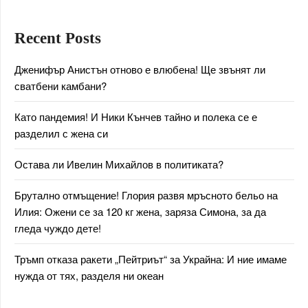
Recent Posts
Дженифър Анистън отново е влюбена! Ще звънят ли
сватбени камбани?
Като пандемия! И Ники Кънчев тайно и полека се е
разделил с жена си
Остава ли Ивелин Михайлов в политиката?
Брутално отмъщение! Глория развя мръсното бельо на
Илия: Ожени се за 120 кг жена, заряза Симона, за да
гледа чуждо дете!
Тръмп отказа ракети „Пейтриът“ за Украйна: И ние имаме
нужда от тях, разделя ни океан