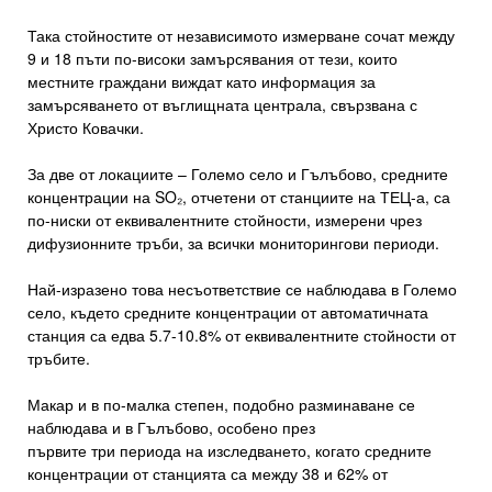
Така стойностите от независимото измерване сочат между
9 и 18 пъти по-високи замърсявания от тези, които
местните граждани виждат като информация за
замърсяването от въглищната централа, свързвана с
Христо Ковачки.
За две от локациите – Големо село и Гълъбово, средните
концентрации на SO₂, отчетени от станциите на ТЕЦ-а, са
по-ниски от еквивалентните стойности, измерени чрез
дифузионните тръби, за всички мониторингови периоди.
Най-изразено това несъответствие се наблюдава в Големо
село, където средните концентрации от автоматичната
станция са едва 5.7-10.8% от еквивалентните стойности от
тръбите.
Макар и в по-малка степен, подобно разминаване се
наблюдава и в Гълъбово, особено през
първите три периода на изследването, когато средните
концентрации от станцията са между 38 и 62% от