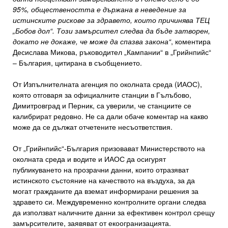
95%, обществеността е държана в неведение за
истинските рискове за здравето, които причинява ТЕЦ
„Бобов дол“. Този замърсител следва да бъде затворен,
докато не докаже, че може да спазва закона“
, коментира
Десислава Микова, ръководител „Кампании“ в „Грийнпийс“
– България, цитирана в съобщението.
От Изпълнителната агенция по околната среда (ИАОС),
която отговаря за официалните станции в Гълъбово,
Димитровград и Перник, са уверили, че станциите се
калибрират редовно. Не са дали обаче коментар на какво
може да се дължат отчетените несъответствия.
От „Грийнпийс“-България призовават Министерството на
околната среда и водите и ИАОС да осигурят
публикуването на прозрачни данни, които отразяват
истинското състояние на качеството на въздуха, за да
могат гражданите да вземат информирани решения за
здравето си. Междувременно контролните органи следва
да използват наличните данни за ефективен контрол срещу
замърсителите, заявяват от екоогранизацията.