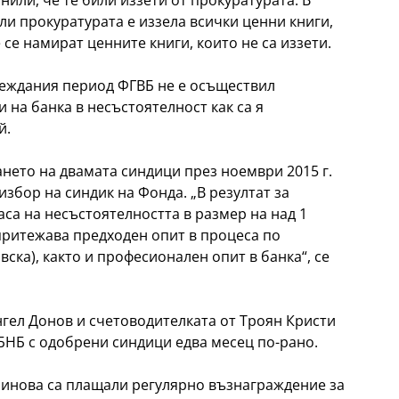
или, че те били иззети от прокуратурата. В
и прокуратурата е иззела всички ценни книги,
 се намират ценните книги, които не са иззети.
леждания период ФГВБ не е осъществил
 на банка в несъстоятелност как са я
й.
ането на двамата синдици през ноември 2015 г.
збор на синдик на Фонда. „В резултат за
са на несъстоятелността в размер на над 1
притежава предходен опит в процеса по
вска), както и професионален опит в банка“, се
нгел Донов и счетоводителката от Троян Кристи
БНБ с одобрени синдици едва месец по-рано.
ринова са плащали регулярно възнаграждение за