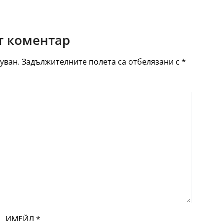
 коментар
уван.
Задължителните полета са отбелязани с
*
ИМЕЙЛ
*