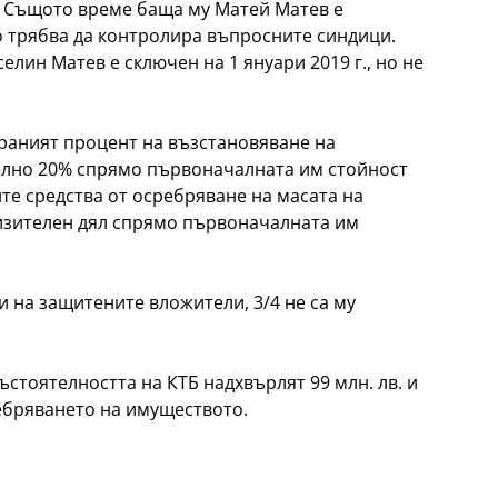
. Същото време баща му Матей Матев е
о трябва да контролира въпросните синдици.
елин Матев е сключен на 1 януари 2019 г., но не
ираният процент на възстановяване на
елно 20% спрямо първоначалната им стойност
ните средства от осребряване на масата на
изителен дял спрямо първоначалната им
и на защитените вложители, 3/4 не са му
ъстоятелността на КТБ надхвърлят 99 млн. лв. и
ребряването на имуществото.