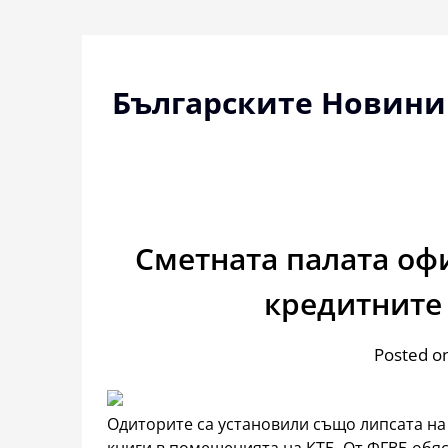
Skip
to
content
Българските Новини
Сметната палата оф
кредитните 
Posted on
Одиторите са установили също липсата н