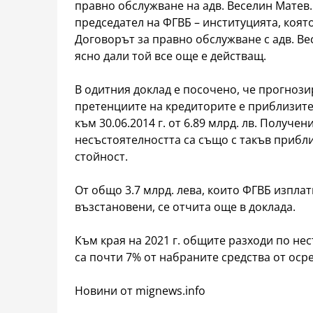
правно обслужване на адв. Веселин Матев
председател на ФГВБ – институцията, коят
Договорът за правно обслужване с адв. Вес
ясно дали той все още е действащ.
В одитния доклад е посочено, че прогноз
претенциите на кредиторите е приблизит
към 30.06.2014 г. от 6.89 млрд. лв. Получе
несъстоятелността са също с такъв прибл
стойност.
От общо 3.7 млрд. лева, които ФГВБ изплат
възстановени, се отчита още в доклада.
Към края на 2021 г. общите разходи по нес
са почти 7% от набраните средства от ос
Новини от mignews.info