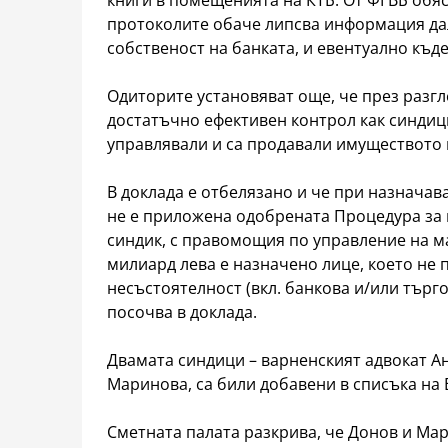
книги в помещенията на КТБ. От ФГВБ обясн
протоколите обаче липсва информация дал
собственост на банката, и евентуално къде
Одиторите установяват още, че през разг
достатъчно ефективен контрол как синдици
управлявали и са продавали имуществото 
В доклада е отбелязано и че при назначав
не е приложена одобрената Процедура за и
синдик, с правомощия по управление на ма
милиард лева е назначено лице, което не 
несъстоятелност (вкл. банкова и/или търго
посочва в доклада.
Двамата синдици – варненският адвокат А
Маринова, са били добавени в списъка на 
Сметната палата разкрива, че Донов и Ма