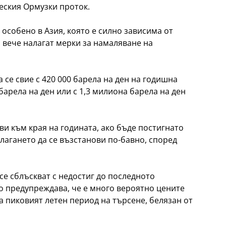
еския Ормузки проток.
 особено в Азия, която е силно зависима от
 вече налагат мерки за намаляване на
 се свие с 420 000 барела на ден на годишна
 барела на ден или с 1,3 милиона барела на ден
и към края на годината, ако бъде постигнато
лагането да се възстанови по-бавно, според
се сблъскват с недостиг до последното
о предупреждава, че е много вероятно цените
а пиковият летен период на търсене, белязан от