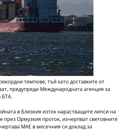
рекордни темпове, тъй като доставките от
ват, предупреди Международната агенция за
 БТА.
ойната в Близкия изток нарастващите липси на
е през Ормузкия проток, изчерпват световните
чертава МАЕ в месечния си доклад за