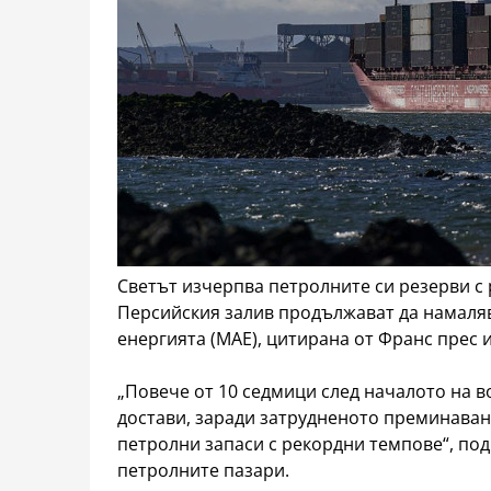
Светът изчерпва петролните си резерви с 
Персийския залив продължават да намаля
енергията (МАЕ), цитирана от Франс прес и
„Повече от 10 седмици след началото на в
достави, заради затрудненото преминаван
петролни запаси с рекордни темпове“, под
петролните пазари.