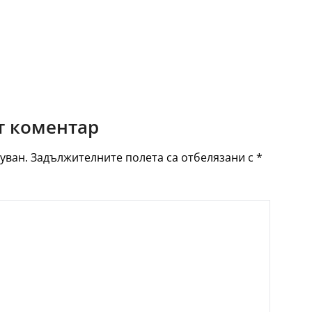
 коментар
уван.
Задължителните полета са отбелязани с
*