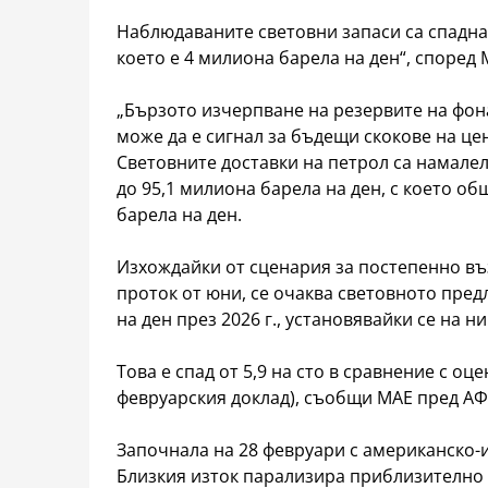
Наблюдаваните световни запаси са спадна
което е 4 милиона барела на ден“, според 
„Бързото изчерпване на резервите на фо
може да е сигнал за бъдещи скокове на це
Световните доставки на петрол са намалел
до 95,1 милиона барела на ден, с което об
барела на ден.
Изхождайки от сценария за постепенно въ
проток от юни, се очаква световното предл
на ден през 2026 г., установявайки се на ни
Това е спад от 5,9 на сто в сравнение с оц
февруарския доклад), съобщи МАЕ пред АФ
Започнала на 28 февруари с американско-
Близкия изток парализира приблизително 2