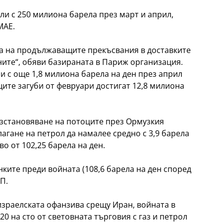
ли с 250 милиона барела през март и април,
МАЕ.
на на продължаващите прекъсвания в доставките
ните“, обяви базираната в Париж организация.
и с още 1,8 милиона барела на ден през април
щите загуби от февруари достигат 12,8 милиона
зстановяване на потоците през Ормузкия
агане на петрол да намалее средно с 3,9 барела
во от 102,25 барела на ден.
енките преди войната (108,6 барела на ден според
П.
израелската офанзива срещу Иран, войната в
0 на сто от световната търговия с газ и петрол