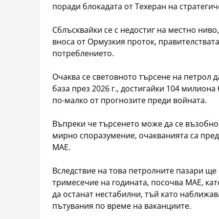
поради блокадата от Техеран на стратегич
Сблъсквайки се с недостиг на местно ниво,
вноса от Ормузкия проток, правителствата
потреблението.
Очаква се световното търсене на петрол да
база през 2026 г., достигайки 104 милиона
по-малко от прогнозите преди войната.
Въпреки че търсенето може да се възобнов
мирно споразумение, очакванията са пред
МАЕ.
Вследствие на това петролните пазари ще 
тримесечие на годината, посочва МАЕ, кат
да останат нестабилни, тъй като наближав
пътувания по време на ваканциите.