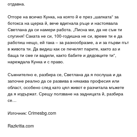
отдавна.
Отгоре на всичко Кунка, на която й е през „шапката“ за
ботокса на щерка й, вече вдигнала ръце и настоявала
Светлана да си намери работа. „Писна ми, да не съм ти
слугиня! Саката не си, 100-годишна не си, време ти е да
работиш нещо, ей така – за разнообразие, а и за първи път
в живота ти. Да видиш как се печелят парите, както аз и
баща ти сме ги вадили, както бабите и дядовците ти“,
нареждала Кунка и с право.
Съмнително е, разбира се, Светлана да я послуша и да
започне реално да се развива в някаква професия или
област, особено след като цял живот е разчитала мъжете
да я издържат. Срещу ползване на задницата й, разбира
се…
Източник: Crimesbg.com
Razkritia.com