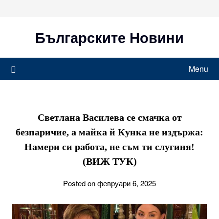
Skip
to
content
Българските Новини
Menu
Светлана Василева се смачка от
безпаричие, а майка й Кунка не издържа:
Намери си работа, не съм ти слугиня!
(ВИЖ ТУК)
Posted on февруари 6, 2025