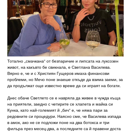
Тотално „смачкана“ от безпаричие и липсата на луксозен
живот, на какъвто бе свикнала, е Светлана Василева.
Вярно е, че и с Християн Гущеров имаха финансови
проблеми, но Мечо поне знаеше откъде да взима заеми, за
да продължат още известно време да си играят на богати.
Днес обаче Светлето се е навряла да живее в чужда къща
на приятели, заедно с четирите се хлапета и майка си
Кунка, като най-големият й „бич“ е, че няма пари за
редовните си процедури. Наясно сме, че Василева изпада
в амок, ако не се подложи поне на два ботокса и три
филъра през месец-два, а последните са й правени доста