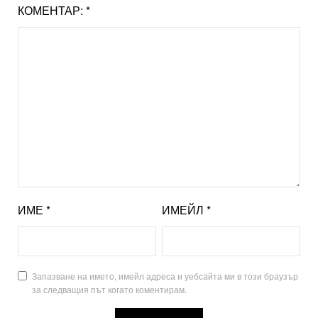
КОМЕНТАР:
*
ИМЕ
*
ИМЕЙЛ
*
Запазване на името, имейл адреса и уебсайта ми в този браузър
за следващия път когато коментирам.