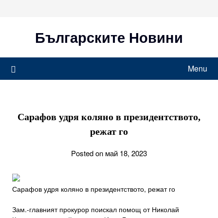
Skip
to
content
Българските Новини
Menu
Сарафов удря коляно в президентството,
режат го
Posted on май 18, 2023
Сарафов удря коляно в президентството, режат го
Зам.-главният прокурор поискал помощ от Николай