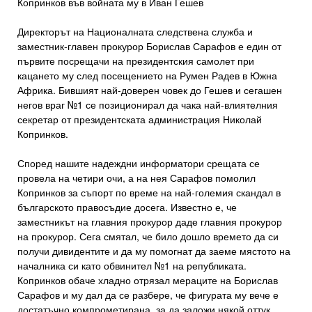
Копринков във войната му в Иван Гешев
Директорът на Националната следствена служба и
заместник-главен прокурор Борислав Сарафов е един от
първите посрещачи на президентския самолет при
кацането му след посещението на Румен Радев в Южна
Африка. Бившият най-доверен човек до Гешев и сегашен
негов враг №1 се позиционирал да чака най-влиятелния
секретар от президентската администрация Николай
Копринков.
Според нашите надеждни информатори срещата се
провела на четири очи, а на нея Сарафов помолил
Копринков за съпорт по време на най-големия скандал в
българското правосъдие досега. Известно е, че
заместникът на главния прокурор даде главния прокурор
на прокурор. Сега смятал, че било дошло времето да си
получи дивидентите и да му помогнат да заеме мястото на
началника си като обвинител №1 на републиката.
Копринков обаче хладно отрязал мераците на Борислав
Сарафов и му дал да се разбере, че фигурата му вече е
достатъчно компрометирана, за да заложи някой оттук