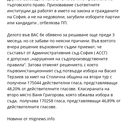
търговското право. Призоваваме съответните
институции да работят в името на закона и гражданите
на София, а не на недоволни, загубили изборите партии
или кандидати , отбелязва ПП.
Делото във ВАС бе обявено за решаване още преди 3
месеца, но се забави по неясни причини. Във взетото
вчера решение върховните съдии приемат, че
съставът от Административния съд-София ( АССГ)
е допуснал „нарушения на съдопроизводствените
правила“. Затова отменят решението, с което
първоинстанционният съд потвърди избора на Васил
Терзиев за кмет на Столична община на втори тур с
получени 175044 действителни гласа, представляващи
48,20% от действителните гласове. Класираната на
второ място Ваня Григорова, която обжалва избора в
съда, получава 170258 гласа, представляващи 46,89% от
действителните гласове.
Новини от mignews.info