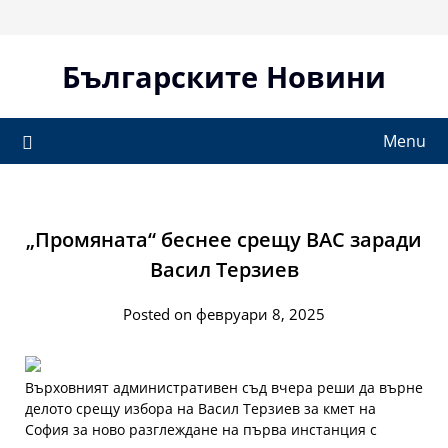
Skip
to
content
Българските Новини
Menu
„Промяната“ беснее срещу ВАС заради
Васил Терзиев
Posted on февруари 8, 2025
Върховният административен съд вчера реши да върне
делото срещу избора на Васил Терзиев за кмет на
София за ново разглеждане на първа инстанция с