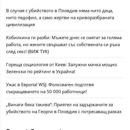
В случая с убийството в Пловдив няма нито деца,
нито педофил, а само жертви на криворазбраната
цивилизация
Кобилкина ги разби: Мъжете днес се смятат за голяма
работа, но жените свършват със собствената си ръка
след секс! (ВИЖ ТУК)
Гореща социология от Киев: Залужни мачка мощно
Зеленски по рейтинг в Украйна!
Ужас в Европа! WSJ: Фолксваген подготвя
съкращаването на 50 000 работници!
„Винаги бяха такива“: Приятел на задържаните за
убийството на Георги в Пловдив с потресаващ разказ