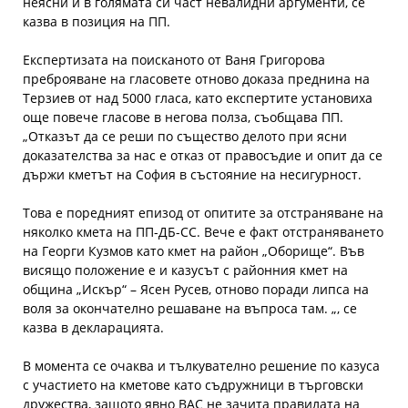
неясни и в голямата си част невалидни аргументи, се
казва в позиция на ПП.
Експертизата на поисканото от Ваня Григорова
преброяване на гласовете отново доказа преднина на
Терзиев от над 5000 гласа, като експертите установиха
още повече гласове в негова полза, съобщава ПП.
„Отказът да се реши по същество делото при ясни
доказателства за нас е отказ от правосъдие и опит да се
държи кметът на София в състояние на несигурност.
Това е поредният епизод от опитите за отстраняване на
няколко кмета на ПП-ДБ-СС. Вече е факт отстраняването
на Георги Кузмов като кмет на район „Оборище“. Във
висящо положение е и казусът с районния кмет на
община „Искър“ – Ясен Русев, отново поради липса на
воля за окончателно решаване на въпроса там. „, се
казва в декларацията.
В момента се очаква и тълкувателно решение по казуса
с участието на кметове като съдружници в търговски
дружества, защото явно ВАС не зачита правилата на