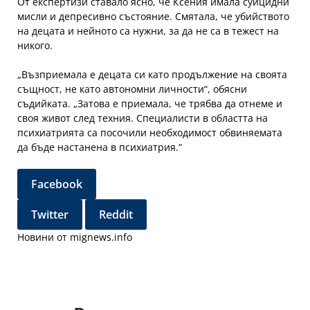
От експертизи ставало ясно, че Ксения имала суицидни
мисли и депресивно състояние. Смятала, че убийството
на децата и нейното са нужни, за да не са в тежест на
никого.
„Възприемала е децата си като продължение на своята
същност, не като автономни личности“, обясни
съдийката. „Затова е приемала, че трябва да отнеме и
своя живот след техния. Специалисти в областта на
психиатрията са посочили необходимост обвиняемата
да бъде настанена в психиатрия.“
Facebook
Twitter
Reddit
Новини от mignews.info