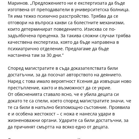
Маринов. „Предложението ни е експертизата да бъде
изготвена от преподаватели в университетска болница.
Тя има тежко психично разстройство. Трябва да се
отговори на въпроса какви са болестните механизми,
които детерминират поведението. Изисква се по-
задълбочена преценка. За такива сложни случаи трябва
качествена експертиза, която да бъде направена в
психиатрично отделение. Предлагаме да бъде
настанена там за 30 дни.“
Според магистратите в съда доказателствата били
достатъчни, за да посочат авторството на деянието.
Наред с това имало вероятност Ксения да извърши ново
престъпление, както и възможност да се укрие.
От обясненията ставало ясно, че е убила децата си
докато те са спели, което според магистратите значи, че
те са били в напълно безпомощно състояние. Проявила
е и особена жестокост – с ножа е нанесла удари в
жизненоважни органи. Ударите са били достатъчни, за
да причинят смъртта на всяко едно от децата.