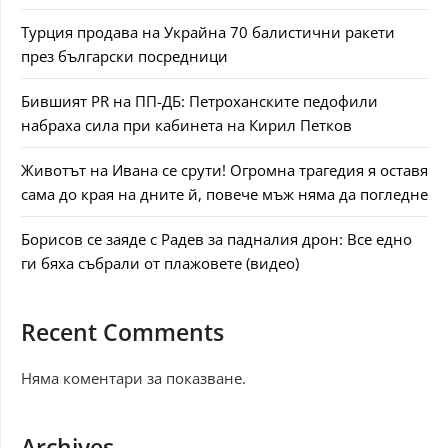
Турция продава на Украйна 70 балистични ракети
през български посредници
Бившият PR на ПП-ДБ: Петроханските педофили
набраха сила при кабинета на Кирил Петков
Животът на Ивана се срути! Огромна трагедия я оставя
сама до края на дните й, повече мъж няма да погледне
Борисов се заяде с Радев за падналия дрон: Все едно
ги бяха събрали от плажовете (видео)
Recent Comments
Няма коментари за показване.
Archives