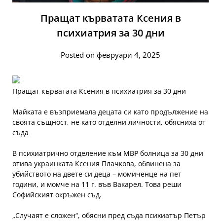
Пращат кърватата Ксения в
психиатрия за 30 дни
Posted on февруари 4, 2025
Пращат кърватата Ксения в психиатрия за 30 дни
Майката е възприемала децата си като продължение на
своята същност, не като отделни личности, обясниха от
съда
В психиатрично отделение към МВР болница за 30 дни
отива украинката Ксения Плачкова, обвинена за
убийството на двете си деца – момиченце на пет
години, и момче на 11 г. във Вакарел. Това реши
Софийският окръжен съд.
„Случаят е сложен“, обясни пред съда психиатър Петър