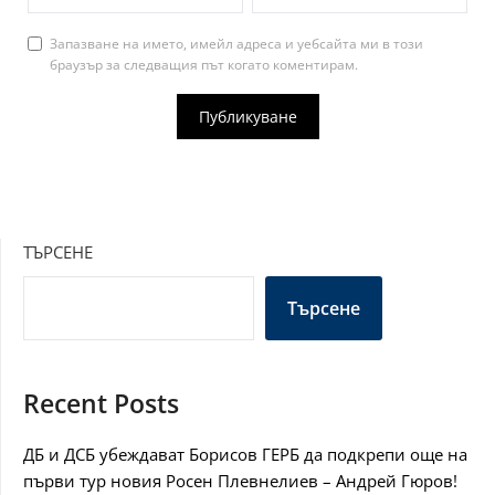
Запазване на името, имейл адреса и уебсайта ми в този
браузър за следващия път когато коментирам.
ТЪРСЕНЕ
Търсене
Recent Posts
ДБ и ДСБ убеждават Борисов ГЕРБ да подкрепи още на
първи тур новия Росен Плевнелиев – Андрей Гюров!