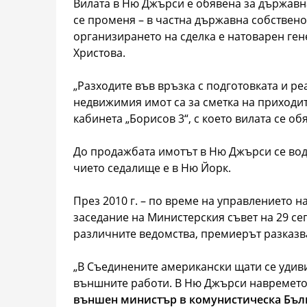
Вилата в Ню Джърси е обявена за държавна 
се променя – в частна държавна собствено
организирането на сделка е натоварен ген
Христова.
„Разходите във връзка с подготовката и р
недвижимия имот са за сметка на приходит
кабинета „Борисов 3“, с което вилата се об
До продажбата имотът в Ню Джърси се вод
чието седалище е в Ню Йорк.
През 2010 г. – по време на управлението н
заседание на Министерския съвет на 29 се
различните ведомства, премиерът разказв
„В Съединените американски щати се удив
външните работи. В Ню Джърси навремет
външен министър в комунистическа Бълг