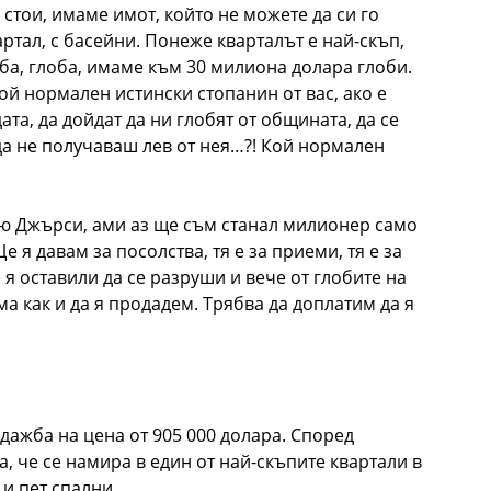
 стои, имаме имот, който не можете да си го
ртал, с басейни. Понеже кварталът е най-скъп,
лоба, глоба, имаме към 30 милиона долара глоби.
ой нормален истински стопанин от вас, ако е
ата, да дойдат да ни глобят от общината, да се
да не получаваш лев от нея…?! Кой нормален
Ню Джърси, ами аз ще съм станал милионер само
 я давам за посолства, тя е за приеми, тя е за
 я оставили да се разруши и вече от глобите на
ма как и да я продадем. Трябва да доплатим да я
одажба на цена от 905 000 долара. Според
а, че се намира в един от най-скъпите квартали в
 и пет спални.