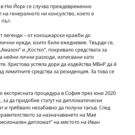
а в Ню Йорк се случва преждевременно
 на генералното ни консулство, което е
 път.
ат легенди – от кокошкарски кражби до
 лични нужди, които били ежедневие. Твърди се,
Амазон“ и „Костко“, покривало средствата за
ва нейни лични разходи, изписвани като
те. Христова успяла дори да издейства МВнР да й
д лимитните средства за резиденция. За това се
о експресната процедура в София през юни 2020
, за да придобие статут на дипломатически
ат и трябвало незабавно да получи такъв. След
правителството за назначаването на Мая
фесионален дипломат” на мястото на Иван