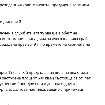
 резиденция край Манхатън продадена за жълти
 и дъщеря й
лучен в службите и тепърва ще е обект на
 информация става дума за луксозна вила край
одадена през 2019 г. по времето на кабинета на
рез 1972 г. Той представлява вила на два етажа
 застроена площ от 600 кв.м) състояща се от: пет
хненски бокс, две стаи и дневна и други
рт с асфалтова настилка, заедно с прилежащ