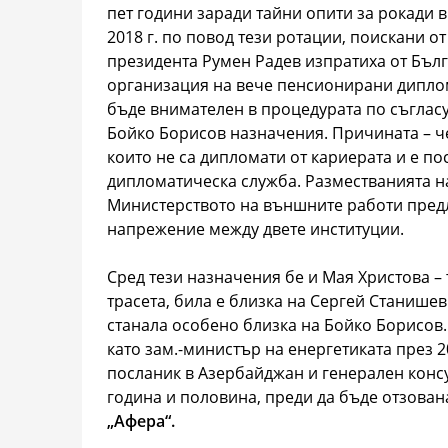
пет години заради тайни опити за рокади 
2018 г. по повод тези ротации, поискани о
президента Румен Радев изпратиха от Бъл
организация на вече пенсионирани диплом
бъде внимателен в процедурата по съглас
Бойко Борисов назначения. Причината – че
които не са дипломати от кариерата и е по
дипломатическа служба. Разместванията на
Министерството на външните работи предл
напрежение между двете институции.
Сред тези назначения бе и Мая Христова – 
трасета, била е близка на Сергей Станише
станала особено близка на Бойко Борисов.
като зам.-министър на eнергетиката през 2
посланик в Азербайджан и генерален консу
година и половина, преди да бъде отзована
„Афера“.