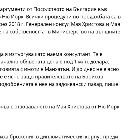
з аргументи от Посолството на България във
в Ню Йорк. Всички процедури по продажбата са в
ез 2018 г. Генерален консул Мая Христова и Мая
е на собствеността“ в Министерство на външните
 я изтъргува като наема консултант. Тя е
чално обявената цена е под 1 млн. долара,
говията с имоти в Манхатън. И до днес не е ясно
не е ясно защо правителството на Борисов
подобренията в нея на задокеански пазар, пише
ва с отзоваването на Мая Христова от Ню Йорк.
удиха брожения в дипломатическия корпус преди