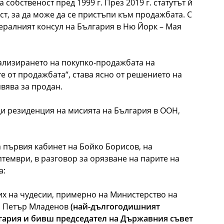
собственост пред 1999 г. През 2019 г. статутът й
ст, за да може да се пристъпи към продажбата. С
ералният консул на България в Ню Йорк – Мая
еализирането на покупко-продажбата на
е от продажбата“, става ясно от решението на
явява за продан.
и резиденция на мисията на България в ООН,
а първия кабинет на Бойко Борисов, на
птември, в разговор за орязване на парите на
а:
их на чудесии, примерно на Министерство на
о Петър Младенов
(най-дългогодишният
ария и бивш председател на Държавния съвет