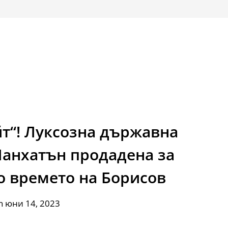
т“! Луксозна държавна
анхатън продадена за
о времето на Борисов
n юни 14, 2023