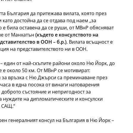
та България да притежава вилата, която през
като достойна да се отдава под наем „за
но е била оставена да се руши, от МВнР обясняват
лече от Манхатън
(където е консулството на
дставителство в ООН – б.р.)
. Вилата всъщност е
нция на представителството ни в ООН.
 – един от най-скъпите райони около Ню Йорк, до
 e около 50 км. От МВнР се мотивират:
и за връзка с Ню Джърси са преминаване през
2 часа в една посока от винаги натоварения
 доброто състояние и непригодност за
за нуждите на дипломатическите и консулски
 САЩ.“
рен генералният консул на България в Ню Йорк –