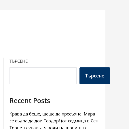
ТЪРСЕНЕ
Търсене
Recent Posts
Крава да беше, щеше да пресъхне: Мара
се съдра да дои Теодор! (от седмица в Сен
Тропе, глупакът я води на шопинг в