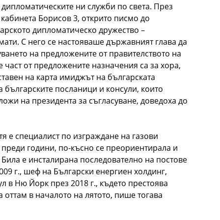
в дипломатическите ни служби по света. През
т кабинета Борисов 3, открито писмо до
гарското дипломатическо дружество –
ати. С него се настояваше държавният глава да
уването на предложените от правителството на
 част от предложените назначения са за хора,
ставен на карта имиджът на българската
 българските посланици и консули, които
ожи на президента за съгласуване, доведоха до
тя е специалист по изграждане на газови
в преди години, по-късно се преориентирала и
 Била е инсталирана последователно на постове
009 г., шеф на Български енергиен холдинг,
л в Ню Йорк през 2018 г., където престоява
 оттам в началото на лятото, пише тогава