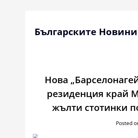
Skip
to
content
Българските Новини
Нова „Барселонагей
резиденция край М
жълти стотинки п
Posted o