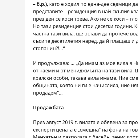
– б.р.),
като е ходил по една-две седмици да
представите – резиденция в най-скъпия ква
през ден се коси трева. Ако не се коси – г
Но тази резиденция стои десетки години. К
частна тази вила, ще остави да протече вод
съсипе десетилетия наред, да й плащаш и 
стопанин?!…“
И продължава: … „Да имам аз моя вила в 
от наеми и от мениджмънта на тази вила. Ще
кралски особи, такава вила имаме. Ние сме
общината, която ни ги е начислила, ние ня
продадем“…
Продажбата
През август 2019 г. вилата е обявена за пр
експерти цената е „смешна“ на фона на тов
Манхатън и разполага с басейн, тенис корт