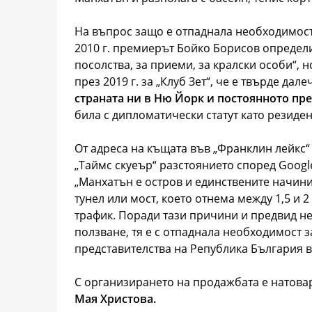
На въпрос защо е отпаднала необходимост
2010 г. премиерът Бойко Борисов определи 
посолства, за приеми, за кралски особи“, 
през 2019 г. за „Клуб Зет“, че е твърде да
страната ни в Ню Йорк и постоянното пре
била с дипломатически статут като резиде
От адреса на къщата във „Франклин лейкс“
„Таймс скуеър“ разстоянието според Google
„Манхатън е остров и единствените начин
тунел или мост, което отнема между 1,5 и 
трафик. Поради тази причини и предвид не
ползване, тя е с отпаднала необходимост 
представителства на Република България в
С организирането на продажбата е натова
Мая Христова.