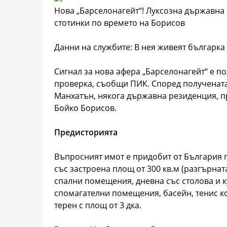
Нова „Барселонагейт“! Луксозна държавна
стотинки по времето на Борисов
Данни на службите: В нея живеят българка
Сигнал за нова афера „Барселонагейт“ е по
проверка, съобщи ПИК. Според получената
Манхатън, някога държавна резиденция, пр
Бойко Борисов.
Предисторията
Въпросният имот е придобит от България п
със застроена площ от 300 кв.м (разгърната
спални помещения, дневна със столова и ку
спомагателни помещения, басейн, тенис ко
терен с площ от 3 дка.