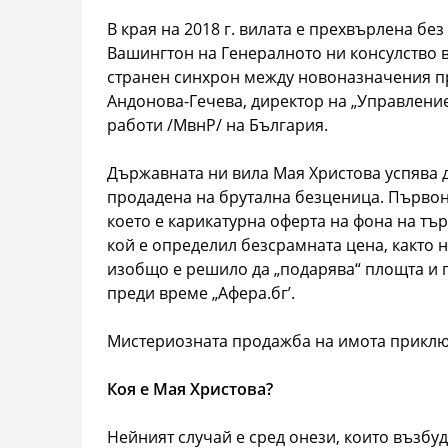
В края на 2018 г. вилата е прехвърлена бе
Вашингтон на Генералното ни консулство 
странен синхрон между новоназначения пр
Андонова-Гечева, директор на „Управлени
работи /МвнР/ на България.
Държавната ни вила Мая Христова успява да
продадена на брутална безценица. Първона
което е карикатурна оферта на фона на тър
кой е определил безсрамната цена, както 
изобщо е решило да „подарява“ площта и 
преди време „Афера.бг’.
Мистериозната продажба на имота приключ
Коя е Мая Христова?
Нейният случай е сред онези, които възб