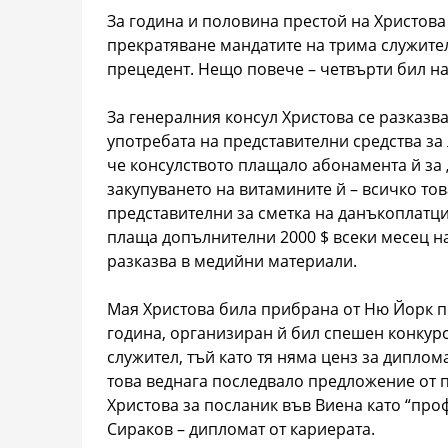
За година и половина престой на Христов
прекратяване мандатите на трима служител
прецедент. Нещо повече – четвърти бил на
За генералния консул Христова се разказв
употребата на представителни средства за
че консулството плащало абонамента й за „
закупуването на витамините й – всичко то
представителни за сметка на данъкоплатци
плаща допълнителни 2000 $ всеки месец на
разказва в медийни материали.
Мая Христова била прибрана от Ню Йорк п
година, организиран й бил спешен конкурс
служител, тъй като тя няма ценз за диплом
това веднага последвало предложение от 
Христова за посланик във Виена като “про
Сираков – дипломат от кариерата.