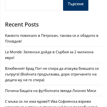
Търсене
Recent Posts
Каквото повикало в Петрохан, такова се и обадило в
Пловдив!
Le Monde: Зеленски дойде в Сърбия за 2 милиона
евро!
Влюбеният Брад Пит не спира да атакува бившата си
съпруга! (Войната продължава, дори отричането на
децата му не го спира)
Почина бащата на футболната звезда Лионел Меси
С мъжа си ли има ядове?! Ива Софиянска взриви