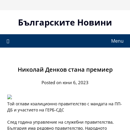
Skip
to
content
Българските Новини
Menu
Николай Денков стана премиер
Posted on юни 6, 2023
Той оглави коалиционно правителство с мандата на ПП-
ДБ и участието на ГЕРБ-СДС
След година управление на служебни правителства,
България има редовно правителство. Народното