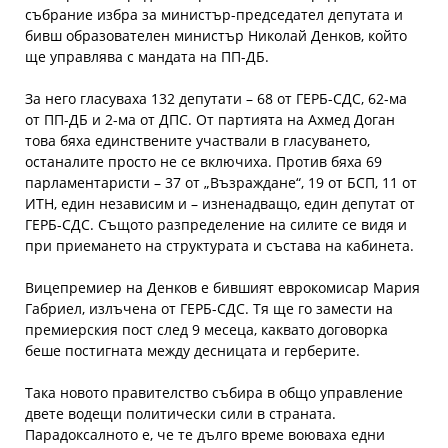
събрание избра за министър-председател депутата и
бивш образователен министър Николай Денков, който
ще управлява с мандата на ПП-ДБ.
За него гласуваха 132 депутати – 68 от ГЕРБ-СДС, 62-ма
от ПП-ДБ и 2-ма от ДПС. От партията на Ахмед Доган
това бяха единствените участвали в гласуването,
останалите просто не се включиха. Против бяха 69
парламентаристи – 37 от „Възраждане“, 19 от БСП, 11 от
ИТН, един независим и – изненадващо, един депутат от
ГЕРБ-СДС. Същото разпределение на силите се видя и
при приемането на структурата и състава на кабинета.
Вицепремиер на Денков е бившият еврокомисар Мария
Габриел, излъчена от ГЕРБ-СДС. Тя ще го замести на
премиерския пост след 9 месеца, каквато договорка
беше постигната между десницата и герберите.
Така новото правителство събира в общо управление
двете водещи политически сили в страната.
Парадоксалното е, че те дълго време воюваха едни