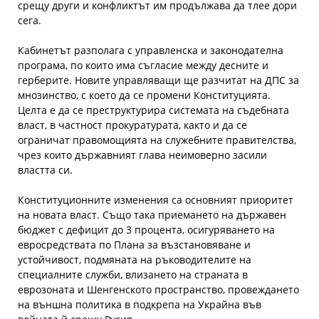
срещу други и конфликтът им продължава да тлее дори
сега.
Кабинетът разполага с управленска и законодателна
програма, по които има съгласие между десните и
герберите. Новите управляващи ще разчитат на ДПС за
мнозинство, с което да се промени Конституцията.
Целта е да се преструктурира системата на съдебната
власт, в частност прокуратурата, както и да се
ограничат правомощията на служебните правителства,
чрез които държавният глава неимоверно засили
властта си.
Конституционните изменения са основният приоритет
на новата власт. Също така приемането на държавен
бюджет с дефицит до 3 процента, осигуряването на
евросредствата по Плана за възстановяване и
устойчивост, подмяната на ръководителите на
специалните служби, влизането на страната в
еврозоната и Шенгенското пространство, провеждането
на външна политика в подкрепа на Украйна във