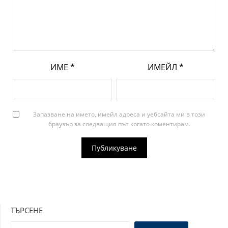
ИМЕ
*
ИМЕЙЛ
*
Запазване на името, имейл адреса и уебсайта ми в този
браузър за следващия път когато коментирам.
ТЪРСЕНЕ