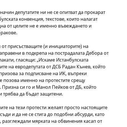
начин депутатите ни не се опитват да прокарат
улската конвенция, текстове, които налагат
на от целите не е именно въвеждането и
бракове.
и от присъстващите (и инициаторите) на
направени в подкрепа на пострадалата Дебора от
плакати, гласящи: „Искаме Истанбулската
мите на евродепутата от ДСБ Радан Кънев, който
 призова за подписване на ИК, въпреки
се позова именно на протестите срещу
 Призна си го и Манол Пейков от ДБ, който
и трябва да бъдат защитени.
лите на тези протести желаят просто настоящите
съди и да не се стига до подобни абсурди, като
, разглеждали мярката на обвинения касап от