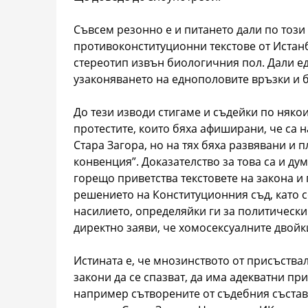
Съвсем резонно е и питането дали по този 
противоконституционни текстове от Истанб
стереотип извън биологичния пол. Дали ед
узаконяването на еднополовите връзки и 
До тези изводи стигаме и съдейки по няко
протестите, които бяха афиширани, че са 
Стара Загора, но на тях бяха развявани и 
конвенция”. Доказателство за това са и ду
горещо приветства текстовете на закона и
решението на Конституционния съд, като 
насилието, определяйки ги за политически.
директно заяви, че хомосексуалните двойк
Истината е, че мнозинството от присъства
закони да се спазват, да има адекватни при
например сътворените от съдебния състав