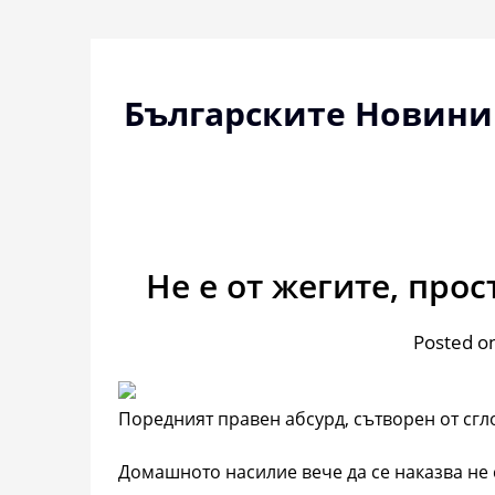
Skip
to
content
Българските Новини
Не е от жегите, прос
Posted on
Поредният правен абсурд, сътворен от сгл
Домашното насилие вече да се наказва не