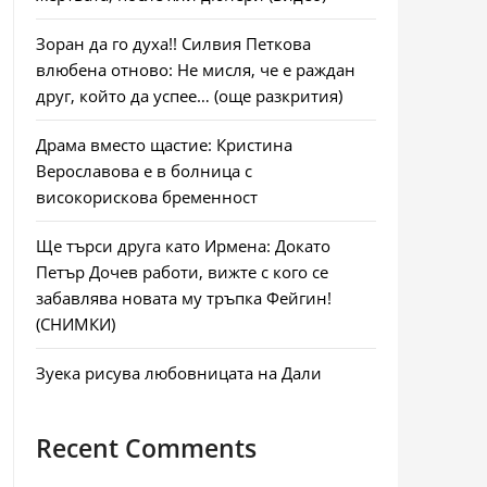
Зоран да го духа!! Силвия Петкова
влюбена отново: Не мисля, че е раждан
друг, който да успее… (още разкрития)
Драма вместо щастие: Кристина
Верославова е в болница с
високорискова бременност
Ще търси друга като Ирмена: Докато
Петър Дочев работи, вижте с кого се
забавлява новата му тръпка Фейгин!
(СНИМКИ)
Зуека рисува любовницата на Дали
Recent Comments