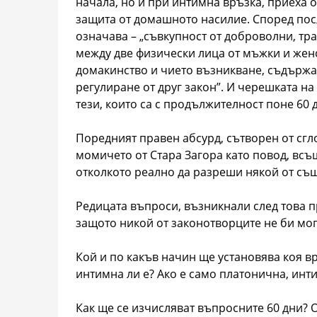
начала, но и при интимна връзка, приеха 
защита от домашното насилие. Според пос
означава – „съвкупност от доброволни, тр
между две физически лица от мъжки и женс
домакинство и чието възникване, съдържа
регулиране от друг закон”. И черешката на
тези, които са с продължителност поне 60 д
Поредният правен абсурд, сътворен от сгло
момичето от Стара Загора като повод, вс
отколкото реално да разреши някой от съ
Редицата въпроси, възникнали след това п
защото никой от законотворците не би мог
Кой и по какъв начин ще установява коя вр
интимна ли е? Ако е само платонична, инт
Как ще се изчисляват въпросните 60 дни? 