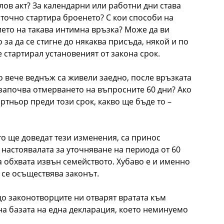
лов акт? За календарни или работни дни става
 точно стартира броенето? С кои способи на
ето на такава интимна връзка? Може да ви
 за да се стигне до някаква присъда, някой и по
е стартирал установеният от закона срок.
ако вече веднъж са живели заедно, после връзката
 започва отмерването на въпросните 60 дни? Ако
тньор преди този срок, какво ще бъде то –
то ще доведат тези изменения, са принос
 настоявалата за уточняване на периода от 60
а обхвата извън семейството. Хубаво е и именно
 се осъществява законът.
що законотворците ни отварят вратата към
на базата на една декларация, което неминуемо