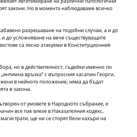
то желаят легитимиране на различни патологични
орят закони. Но в момента наблюдаваме всичко
 забавено разрешаване на подобни случаи, а и до
а, и до усложняване на вече съществуващите
екстове са лесно атакуеми в Конституционния
ора, но в действителност, съдейки именно по
„интимна връзка” с въпросния касапин Георги,
 жени в нейното положение, няма да бъдат
та в закона.
ътворен от умовете в Народното събрание, е
ачин все пак влезе в Наказателния кодекс,
магистрати, ще ни се сторят бели кахъри на