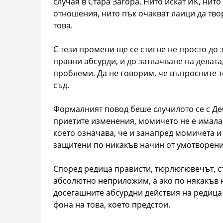
случая в Стара Загора. Нито искат ИК, ни
отношения, нито пък очакват лаици да тв
това.
С тези промени ще се стигне не просто до
правни абсурди, и до затлачване на делат
проблеми. Да не говорим, че въпросните т
съд.
Формалният повод беше случилото се с Деб
приетите изменения, момичето не е имала 
което означава, че и занапред момичета и
защитени по никакъв начин от умотворения
Според редица прависти, тюрлюгювечът, с
абсолютно неприложим, а ако по някакъв н
досегашните абсурдни действия на редица 
фона на това, което предстои.