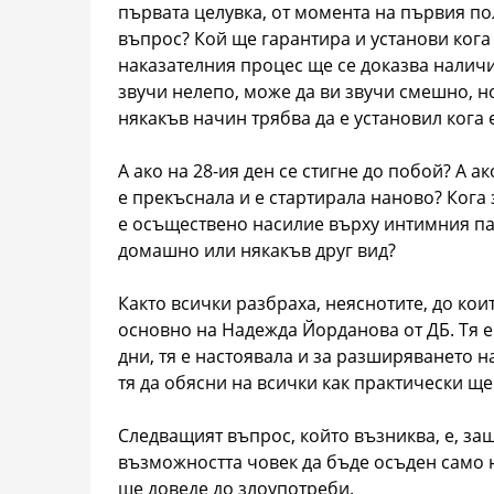
първата целувка, от момента на първия по
въпрос? Кой ще гарантира и установи кога
наказателния процес ще се доказва наличи
звучи нелепо, може да ви звучи смешно, но
някакъв начин трябва да е установил кога 
А ако на 28-ия ден се стигне до побой? А 
е прекъснала и е стартирала наново? Кога
е осъществено насилие върху интимния пар
домашно или някакъв друг вид?
Както всички разбраха, неяснотите, до кои
основно на Надежда Йорданова от ДБ. Тя е
дни, тя е настоявала и за разширяването н
тя да обясни на всички как практически ще
Следващият въпрос, който възниква, е, за
възможността човек да бъде осъден само 
ще доведе до злоупотреби.