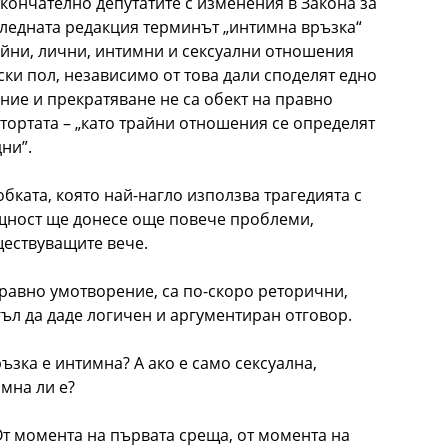
окончателно депутатите с изменения в Закона за
ледната редакция терминът „интимна връзка“
айни, лични, интимни и сексуални отношения
ки пол, независимо от това дали споделят едно
ние и прекратяване не са обект на правно
 тортата – „като трайни отношения се определят
ни”.
бката, която най-нагло използва трагедията с
ъщност ще донесе още повече проблеми,
ществуващите вече.
равно умотворение, са по-скоро реторични,
ъл да даде логичен и аргументиран отговор.
ъзка е интимна? А ако е само сексуална,
имна ли е?
От момента на първата среща, от момента на