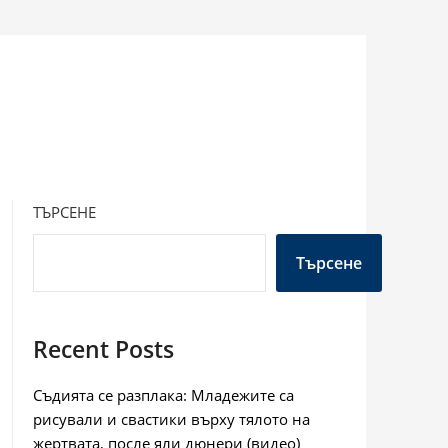
ТЪРСЕНЕ
Търсене
Recent Posts
Съдията се разплака: Младежите са
рисували и свастики върху тялото на
жертвата, после яли дюнери (видео)