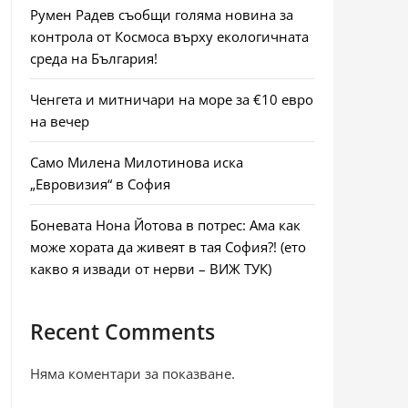
Румен Радев съобщи голяма новина за
контрола от Космоса върху екологичната
среда на България!
Ченгета и митничари на море за €10 евро
на вечер
Само Милена Милотинова иска
„Евровизия“ в София
Боневата Нона Йотова в потрес: Ама как
може хората да живеят в тая София?! (ето
какво я извади от нерви – ВИЖ ТУК)
Recent Comments
Няма коментари за показване.