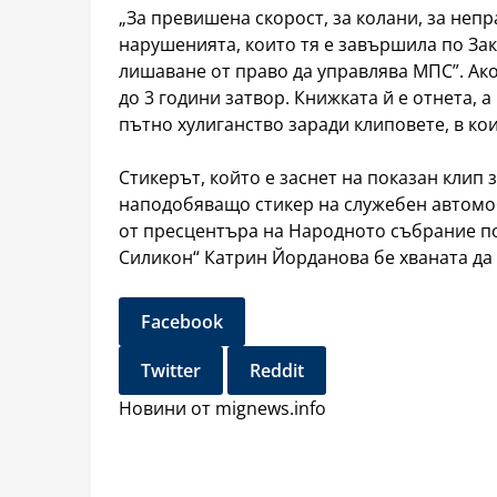
„За превишена скорост, за колани, за неп
нарушенията, които тя е завършила по За
лишаване от право да управлява МПС”. Ако
до 3 години затвор. Книжката й е отнета, а
пътно хулиганство заради клиповете, в кои
Стикерът, който е заснет на показан клип 
наподобяващо стикер на служебен автомоб
от пресцентъра на Народното събрание по 
Силикон“ Катрин Йорданова бе хваната да 
Facebook
Twitter
Reddit
Новини от mignews.info