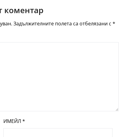
 коментар
уван.
Задължителните полета са отбелязани с
*
ИМЕЙЛ
*