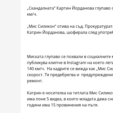
„Скандалната“ Картин Йорданова глупаво с
км/ч.
„М
ис Силикон“ отива на съд. Прокуратурат
Катрин Йорданова, шофирала след употреб
Миската глупаво се похвали в социалните 
публикува клипче в Instagram на което лет
140 км/ч. На кадрите се вижда как „Мис С
скорост. Тя предебрегва и предупреждения
ремонт.
Катрин е носителка на титлата Мис Силико
има поне 5 видеа, в които младата дама сн
години има 15 провинения на пътя.