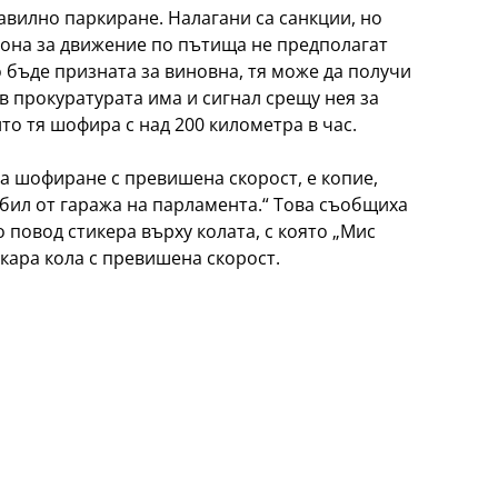
равилно паркиране. Налагани са санкции, но
кона за движение по пътища не предполагат
 бъде призната за виновна, тя може да получи
 в прокуратурата има и сигнал срещу нея за
то тя шофира с над 200 километра в час.
за шофиране с превишена скорост, е копие,
ил от гаража на парламента.“ Това съобщиха
повод стикера върху колата, с която „Мис
кара кола с превишена скорост.