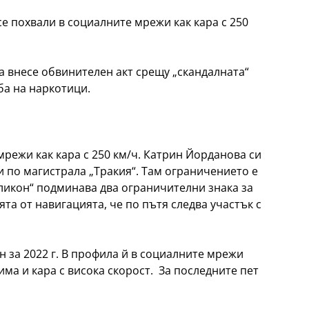
е похвали в социалните мрежи как кара с 250
а внесе обвинителен акт срещу „скандалната“
а на наркотици.
мрежи как кара с 250 км/ч. Катрин Йорданова си
и по магистрала „Тракия“. Там ограничението е
иликон“ подминава два ограничителни знака за
та от навигацията, че по пътя следва участък с
н за 2022 г. В профила й в социалните мрежи
има и кара с висока скорост. За последните пет