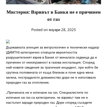
Мистерия: Взривът в Банкя не е причинен
от газ
Posted on януари 28, 2025
Държавната агенция за метрологичен и технически надзор
(ДАМТН) категорично отхвърли вероятността
разрушителният взрив в Банкя от миналата седмица да е
причинен от неизправност в газова инсталация. Според
най-новите сведения за трагичния инцидент, при който бе
срутена половината от къща близнак и поне една жена
загина, пострадалото домакинство дори не е използвало
природен газ за отопление.
„Причината не е изтичане на газ. Специалистите по
изтичане на газ са категорични, че взривът там не е
настъпил заради природен газ. Дори според съседите