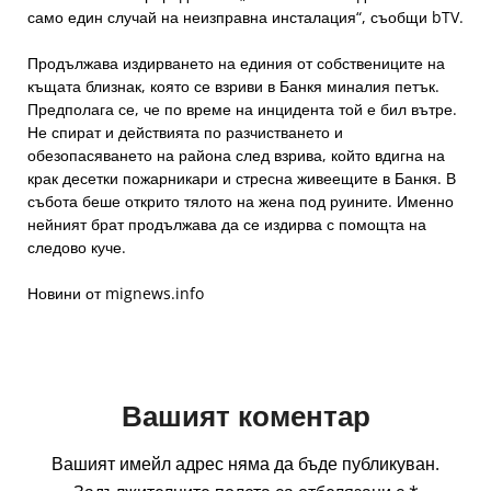
само един случай на неизправна инсталация“, съобщи bTV.
Продължава издирването на единия от собствениците на
къщата близнак, която се взриви в Банкя миналия петък.
Предполага се, че по време на инцидента той е бил вътре.
Не спират и действията по разчистването и
обезопасяването на района след взрива, който вдигна на
крак десетки пожарникари и стресна живеещите в Банкя. В
събота беше открито тялото на жена под руините. Именно
нейният брат продължава да се издирва с помощта на
следово куче.
Новини от mignews.info
Вашият коментар
Вашият имейл адрес няма да бъде публикуван.