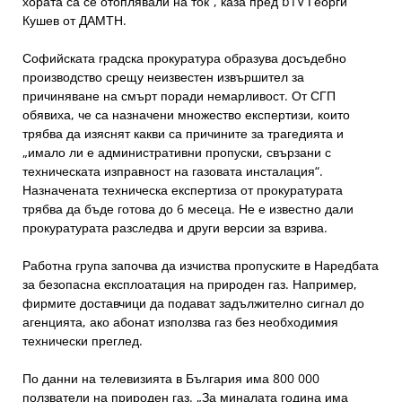
хората са се отоплявали на ток“, каза пред bTV Георги
Кушев от ДАМТН.
Софийската градска прокуратура образува досъдебно
производство срещу неизвестен извършител за
причиняване на смърт поради немарливост. От СГП
обявиха, че са назначени множество експертизи, които
трябва да изяснят какви са причините за трагедията и
„имало ли е административни пропуски, свързани с
техническата изправност на газовата инсталация“.
Назначената техническа експертиза от прокуратурата
трябва да бъде готова до 6 месеца. Не е известно дали
прокуратурата разследва и други версии за взрива.
Работна група започва да изчиства пропуските в Наредбата
за безопасна експлоатация на природен газ. Например,
фирмите доставчици да подават задължително сигнал до
агенцията, ако абонат използва газ без необходимия
технически преглед.
По данни на телевизията в България има 800 000
ползватели на природен газ. „За миналата година има