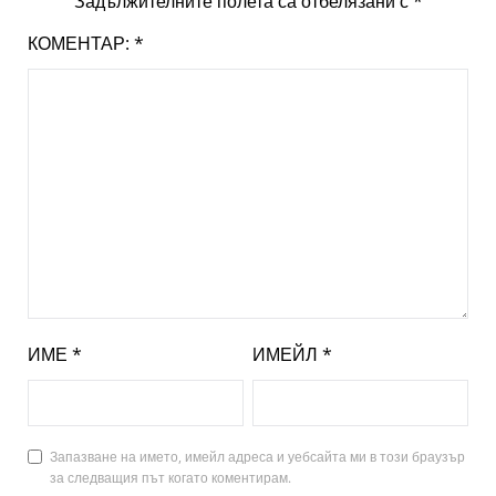
Задължителните полета са отбелязани с
*
КОМЕНТАР:
*
ИМЕ
*
ИМЕЙЛ
*
Запазване на името, имейл адреса и уебсайта ми в този браузър
за следващия път когато коментирам.