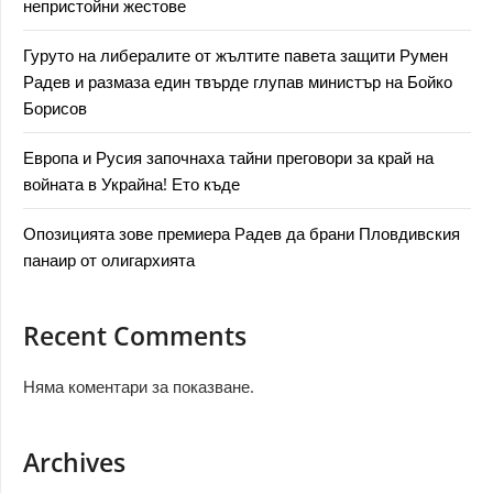
непристойни жестове
Гуруто на либералите от жълтите павета защити Румен
Радев и размаза един твърде глупав министър на Бойко
Борисов
Европа и Русия започнаха тайни преговори за край на
войната в Украйна! Ето къде
Опозицията зове премиера Радев да брани Пловдивския
панаир от олигархията
Recent Comments
Няма коментари за показване.
Archives