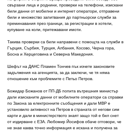
свързани лица и роднини, проверки на телефони, изискани
били данни от мобилни и интернет оператори, отправени
били и множество запитвания до партньорски служби за
преминавания през граници, за регистрации в хотели,
купуване на коли, притежавани имоти.
Такива проверки са били направени с помощта на служби в
Гърция, Сърбия, Турция, Албания, Косово, Черна гора,
Босна и Херцеговина и Северна Македония.
Шефът на ДАНС Пламен Тончев пък изчете законовите
задължения на агенцията, за да заключи, че тя няма
отношение към проблемите с Петьо Петров.
Божидар Божанов от ПП-ДБ попита вътрешния министър
дали изисканите данни от мобилните оператори са справки
по Закона за електронните съобщения и дали МВР е
установило активност на Петров в страната от негови сим
карти и дали в министерството знаят защо той е бил снет
от издирване с ЕЗА. Любомир Йосифов обаче отговори, че
не знае каква точно информация е искана и получена за