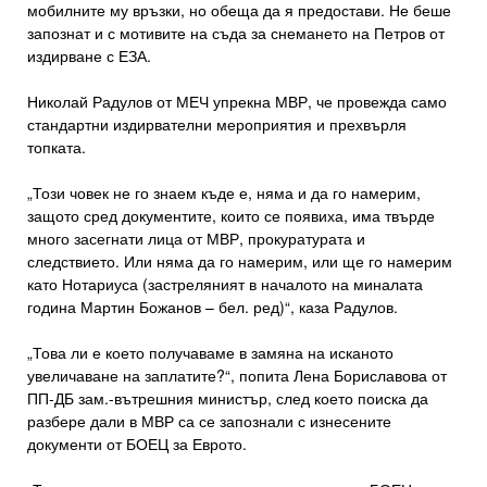
мобилните му връзки, но обеща да я предостави. Не беше
запознат и с мотивите на съда за снемането на Петров от
издирване с ЕЗА.
Николай Радулов от МЕЧ упрекна МВР, че провежда само
стандартни издирвателни мероприятия и прехвърля
топката.
„Този човек не го знаем къде е, няма и да го намерим,
защото сред документите, които се появиха, има твърде
много засегнати лица от МВР, прокуратурата и
следствието. Или няма да го намерим, или ще го намерим
като Нотариуса (застреляният в началото на миналата
година Мартин Божанов – бел. ред)“, каза Радулов.
„Това ли е което получаваме в замяна на исканото
увеличаване на заплатите?“, попита Лена Бориславова от
ПП-ДБ зам.-вътрешния министър, след което поиска да
разбере дали в МВР са се запознали с изнесените
документи от БОЕЦ за Еврото.