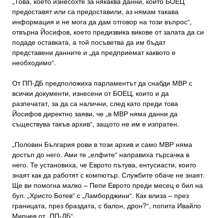
„Това, което изнесохте за някаква данни, които БОЕЦ
предоставят или са предоставили, аз нямам такава
информация и не мога да дам отговор на този въпрос“,
отвърна Йосифов, което предизвика викове от залата да си
подаде оставката, а той посъветва да им бъдат
представени данните и „да предприемат каквото е
необходимо“.
От ПП-ДБ предположиха парламентът да снабди МВР с
всички документи, изнесени от БОЕЦ, които и да
разпечатат, за да са налични, след като преди това
Йосифов директно заяви, че „в МВР няма данни да
съществува такъв архив“, защото не им е изпратен.
„Половин България рови в този архив и само МВР няма
достъп до него. Ами те „елфите“ направиха търсачка в
него. Те установиха, че Еврото пътува, ентусиасти, които
знаят как да работят с компютър. Службите обаче не знаят.
Ще ви помогна малко – Пепи Еврото преди месец е бил на
бул. „Христо Ботев“ с „Ламборджини“. Как влиза – през
границата, през браздата, с балон, дрон?“, попита Ивайло
Мирчев от „ПП-ДБ“.