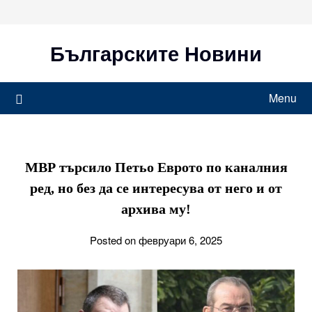
Skip
to
content
Българските Новини
Menu
МВР търсило Петьо Еврото по каналния
ред, но без да се интересува от него и от
архива му!
Posted on февруари 6, 2025