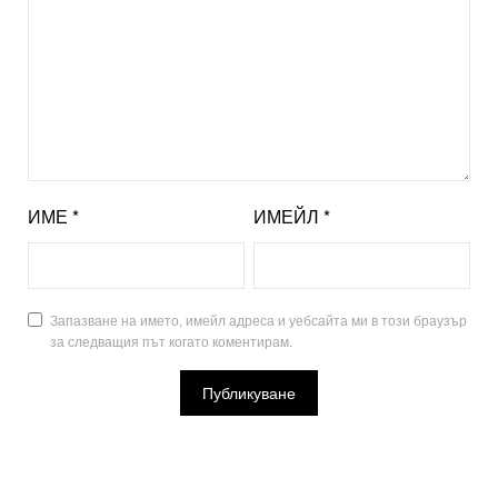
ИМЕ
*
ИМЕЙЛ
*
Запазване на името, имейл адреса и уебсайта ми в този браузър
за следващия път когато коментирам.