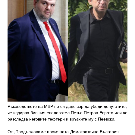
Ръководството на МВР не си даде зор да убеди депутатите,
че издирва бившия следовател Петьо Петров-Еврото или че
разследва неговите тефтери и връзките му с Пеевски.
От „Продължаваме промяната-Демократична България“