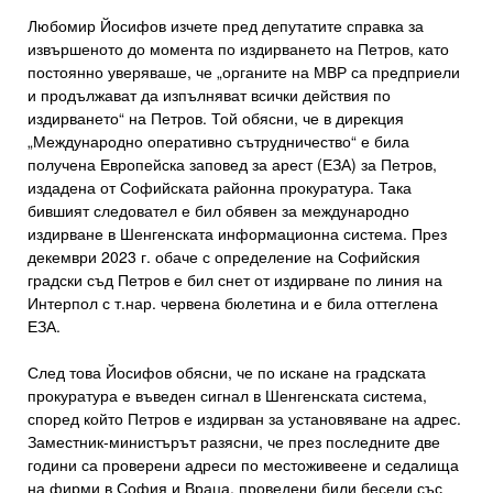
Любомир Йосифов изчете пред депутатите справка за
извършеното до момента по издирването на Петров, като
постоянно уверяваше, че „органите на МВР са предприели
и продължават да изпълняват всички действия по
издирването“ на Петров. Той обясни, че в дирекция
„Международно оперативно сътрудничество“ е била
получена Европейска заповед за арест (ЕЗА) за Петров,
издадена от Софийската районна прокуратура. Така
бившият следовател е бил обявен за международно
издирване в Шенгенската информационна система. През
декември 2023 г. обаче с определение на Софийския
градски съд Петров е бил снет от издирване по линия на
Интерпол с т.нар. червена бюлетина и е била оттеглена
ЕЗА.
След това Йосифов обясни, че по искане на градската
прокуратура е въведен сигнал в Шенгенската система,
според който Петров е издирван за установяване на адрес.
Заместник-министърът разясни, че през последните две
години са проверени адреси по местоживеене и седалища
на фирми в София и Враца, проведени били беседи със