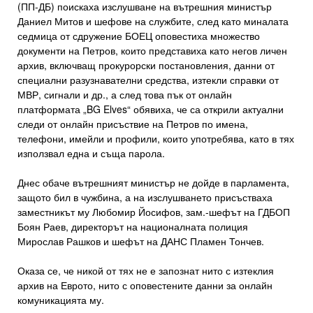
(ПП-ДБ) поискаха изслушване на вътрешния министър
Даниел Митов и шефове на службите, след като миналата
седмица от сдружение БОЕЦ оповестиха множество
документи на Петров, които представиха като негов личен
архив, включващ прокурорски постановления, данни от
специални разузнавателни средства, изтекли справки от
МВР, сигнали и др., а след това пък от онлайн
платформата „BG Elves“ обявиха, че са открили актуални
следи от онлайн присъствие на Петров по имена,
телефони, имейли и профили, които употребява, като в тях
използвал една и съща парола.
Днес обаче вътрешният министър не дойде в парламента,
защото бил в чужбина, а на изслушването присъстваха
заместникът му Любомир Йосифов, зам.-шефът на ГДБОП
Боян Раев, директорът на националната полиция
Мирослав Рашков и шефът на ДАНС Пламен Тончев.
Оказа се, че никой от тях не е запознат нито с изтеклия
архив на Еврото, нито с оповестените данни за онлайн
комуникацията му.