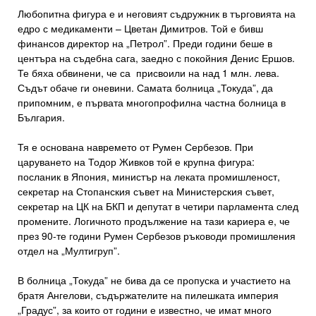
Любопитна фигура е и неговият съдружник в търговията на
едро с медикаменти – Цветан Димитров. Той е бивш
финансов директор на „Петрол”. Преди години беше в
центъра на съдебна сага, заедно с покойния Денис Ершов.
Те бяха обвинени, че са присвоили на над 1 млн. лева.
Съдът обаче ги оневини. Самата болница „Токуда”, да
припомним, е първата многопрофилна частна болница в
България.
Тя е основана навремето от Румен Сербезов. При
царуването на Тодор Живков той е крупна фигура:
посланик в Япония, министър на леката промишленост,
секретар на Стопанския съвет на Министерския съвет,
секретар на ЦК на БКП и депутат в четири парламента след
промените. Логичното продължение на тази кариера е, че
през 90-те години Румен Сербезов ръководи промишления
отдел на „Мултигруп”.
В болница „Токуда” не бива да се пропуска и участието на
братя Ангелови, съдържателите на пилешката империя
„Градус”, за които от години е известно, че имат много