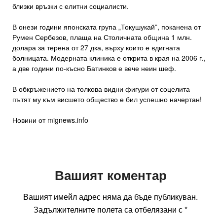
близки връзки с елитни социалисти.
В онези години японската група „Токушукай”, поканена от
Румен Сербезов, плаща на Столичната община 1 млн.
долара за терена от 27 дка, върху които е вдигната
болницата. Модерната клиника е открита в края на 2006 г.,
а две години по-късно Батинков е вече неин шеф.
В обкръжението на толкова видни фигури от соцелита
пътят му към висшето общество е бил успешно начертан!
Новини от mignews.info
Вашият коментар
Вашият имейл адрес няма да бъде публикуван.
Задължителните полета са отбелязани с
*