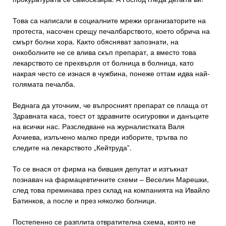
Това са написали в социалните мрежи организаторите на
протеста, насочен срещу печалбарството, което обрича на
смърт болни хора. Както обясняват запознати, на
онкоболните не се влива скъп препарат, а вместо това
лекарството се прехвърля от болница в болница, като
накрая често се изнася в чужбина, понеже оттам идва най-
голямата печалба.
Веднага да уточним, че въпросният препарат се плаща от
Здравната каса, тоест от здравните осигуровки и данъците
на всички нас. Разследване на журналистката Валя
Ахчиева, излъчено малко преди изборите, тръгва по
следите на лекарството „Кейтруда”.
То се внася от фирма на бившия депутат и изтъкнат
познавач на фармацевтичните схеми – Веселин Марешки,
след това преминава през склад на компанията на Ивайло
Батинков, а после и през няколко болници.
Постепенно се разплита отвратителна схема, която не