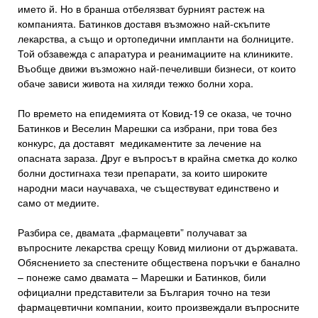
името й. Но в бранша отбелязват бурният растеж на
компанията. Батинков доставя възможно най-скъпите
лекарства, а също и ортопедични импланти на болниците.
Той обзавежда с апаратура и реанимациите на клиниките.
Въобще движи възможно най-печеливши бизнеси, от които
обаче зависи живота на хиляди тежко болни хора.
По времето на епидемията от Ковид-19 се оказа, че точно
Батинков и Веселин Марешки са избрани, при това без
конкурс, да доставят медикаментите за лечение на
опасната зараза. Друг е въпросът в крайна сметка до колко
болни достигнаха тези препарати, за които широките
народни маси научаваха, че съществуват единствено и
само от медиите.
Разбира се, двамата „фармацевти” получават за
въпросните лекарства срещу Ковид милиони от държавата.
Обяснението за спестените обществена поръчки е банално
– понеже само двамата – Марешки и Батинков, били
официални представители за България точно на тези
фармацевтични компании, които произвеждали въпросните