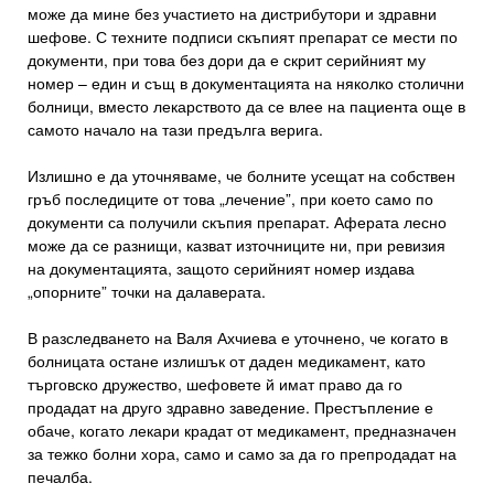
може да мине без участието на дистрибутори и здравни
шефове. С техните подписи скъпият препарат се мести по
документи, при това без дори да е скрит серийният му
номер – един и същ в документацията на няколко столични
болници, вместо лекарството да се влее на пациента още в
самото начало на тази предълга верига.
Излишно е да уточняваме, че болните усещат на собствен
гръб последиците от това „лечение”, при което само по
документи са получили скъпия препарат. Аферата лесно
може да се разнищи, казват източниците ни, при ревизия
на документацията, защото серийният номер издава
„опорните” точки на далаверата.
В разследването на Валя Ахчиева е уточнено, че когато в
болницата остане излишък от даден медикамент, като
търговско дружество, шефовете й имат право да го
продадат на друго здравно заведение. Престъпление е
обаче, когато лекари крадат от медикамент, предназначен
за тежко болни хора, само и само за да го препродадат на
печалба.