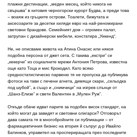
плажни дестинации, „меден месец, който никога не
свършва” в хитовия черногорски курорт Будва, а преди това
– воаяж из гръцките острови. Тоалети, бижутата и
аксесоарите за десетки хиляди евро на най-реномирани
световни брандове. Семейният дом – огромен палат,
затрупан с дизайнерски мебели, констатира „Уикенд“.
Не, не описваме живота на Атина Онасис или някоя
подобна персона от джет сета. С такива „екстри” се
„кекерчи” из социалните мрежи Антония Петрова, известна
още като Тоца и мис Крокодил. Като всяко
средностатистическо парвеню тя не пропуска да публикува
фотоси на тави с печени агнета, димящи скари, „сельодка
под шубой”, а също и „снимчици” на изгрев слънце от
„Шанз-Елизе” и свети Валентин в „Мулен Руж”.
Откъде обаче идват парите за подобен висок стандарт, на
който могат да завидят и световни олигарси? Отговорът
дава самата тя в многобройните си публикации – от
фармацевтичния бизнес на втория й съпруг д-р Ивайло
Батинков, управител на проспериращата през последните