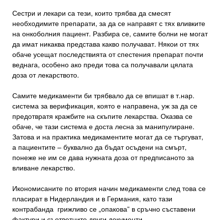
Сестри и лекари са тези, които трябва да смесят
необходимите препарати, за да се направят с тях вливките
на онкоболния пациент. Разбира се, самите болни не могат
да имат никаква представа какво получават. Някои от тях
обаче усещат последствията от спестения препарат почти
веднага, особено ако преди това са получавали цялата
доза от лекарството.
Самите медикаменти би трябвало да се впишат в т.нар.
система за верификация, която е направена, уж за да се
предотвратя кражбите на скъпите лекарства. Оказва се
обаче, че тази система е доста лесна за манипулиране.
Затова и на практика медикаментите могат да се търгуват,
а пациентите – буквално да бъдат осъдени на смърт,
понеже не им се дава нужната доза от предписаното за
вливане лекарство.
Икономисаните по втория начин медикаменти след това се
пласират в Нидерландия и в Германия, като тази
контрабанда грижливо се „опакова” в сръчно съставени
фактури и съответните други документи.