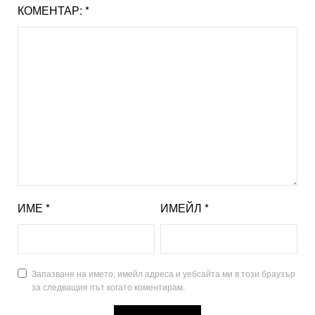
КОМЕНТАР:
*
ИМЕ
*
ИМЕЙЛ
*
Запазване на името, имейл адреса и уебсайта ми в този браузър
за следващия път когато коментирам.