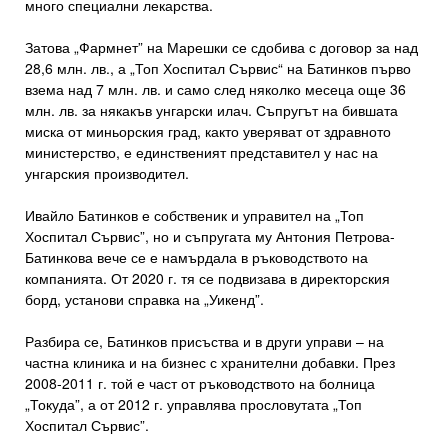
много специални лекарства.
Затова „Фармнет” на Марешки се сдобива с договор за над
28,6 млн. лв., а „Топ Хоспитал Сървис“ на Батинков първо
взема над 7 млн. лв. и само след няколко месеца още 36
млн. лв. за някакъв унгарски илач. Съпругът на бившата
миска от миньорския град, както уверяват от здравното
министерство, е единственият представител у нас на
унгарския производител.
Ивайло Батинков е собственик и управител на „Топ
Хоспитал Сървис”, но и съпругата му Антония Петрова-
Батинкова вече се е намърдала в ръководството на
компанията. От 2020 г. тя се подвизава в директорския
борд, установи справка на „Уикенд”.
Разбира се, Батинков присъства и в други управи – на
частна клиника и на бизнес с хранителни добавки. През
2008-2011 г. той е част от ръководството на болница
„Токуда”, а от 2012 г. управлява прословутата „Топ
Хоспитал Сървис”.