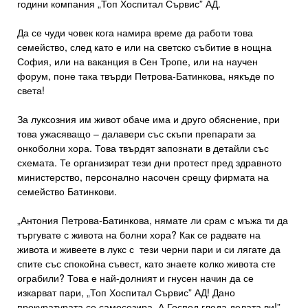
години компания „Топ Хоспитал Сървис” АД.
Да се чуди човек кога намира време да работи това
семейство, след като е или на светско събитие в нощна
София, или на ваканция в Сен Тропе, или на научен
форум, поне така твърди Петрова-Батинкова, някъде по
света!
За луксозния им живот обаче има и друго обяснение, при
това ужасяващо – далавери със скъпи препарати за
онкоболни хора. Това твърдят запознати в детайли със
схемата. Те организират тези дни протест пред здравното
министерство, персонално насочен срещу фирмата на
семейство Батинкови.
„Антония Петрова-Батинкова, нямате ли срам с мъжа ти да
търгувате с живота на болни хора? Как се радвате на
живота и живеете в лукс с тези черни пари и си лягате да
спите със спокойна съвест, като знаете колко живота сте
ограбили? Това е най-долният и гнусен начин да се
изкарват пари, „Топ Хоспитал Сървис” АД! Дано
прокуратурата се самосезира. А Господ гледа делата ви!”