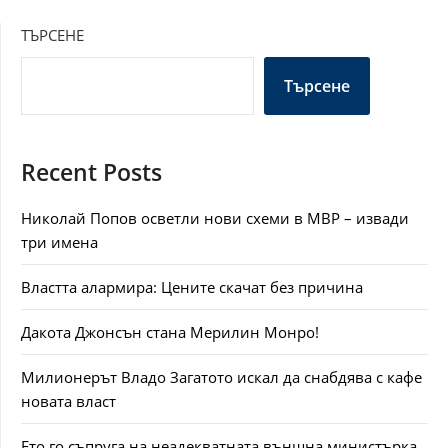
ТЪРСЕНЕ
Търсене
Recent Posts
Николай Попов осветли нови схеми в МВР – извади
три имена
Властта алармира: Цените скачат без причина
Дакота Джонсън стана Мерилин Монро!
Милионерът Владо Загатото искал да снабдява с кафе
новата власт
Ето го съпруга на неадекватната външна министърка