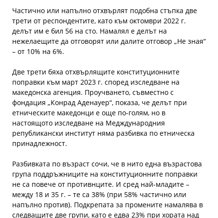
Частично или напълно отхвърлят подобна стъпка две
трети от респондентите, като към октомври 2022 г.
делът им е бил 56 на сто. Намалял е делът на
нежелаещите да отговорят или далите отговор „Не зная“
– от 10% на 6%.
Две трети бяха отхвърлящите конституционните
поправки към март 2023 г. според изследване на
македонска агенция. Проучването, съвместно с
фондация „Конрад Аденауер“, показа, че делът при
етническите македонци е още по-голям, но в
настоящото изследване на Медждународния
републикански институт няма разбивка по етническа
принадлежност.
Разбивката по възраст сочи, че в нито една възрастова
група поддръжниците на конституционните поправки
не са повече от противнците. И сред най-младите –
между 18 и 35 г. – те са 38% (при 58% частично или
напълно против). Подкрепата за промените намалява в
следващите две групи, като е едва 23% при хората над