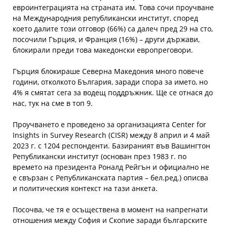
евроинтеграцията на страната им. Това сочи проучване
на Международния републикански институт, според
което далите този отговор (66%) са далеч пред 29 на сто,
посочили Гърция, и Франция (16%) – други държави,
блокирали преди това македонски европреговори.
Гърция блокираше Северна Македония много повече
години, отколкото България, заради спора за името, но
4% я смятат сега за водещ поддръжник. Ще се отнася до
нас, тук на сме в топ 9.
Проучването е проведено за организацията Center for
Insights in Survey Research (CISR) между 8 април и 4 май
2023 г. с 1204 респонденти. Базираният във Вашингтон
Републикански институт (основан през 1983 г. по
времето на президента Роналд Рейгън и официално не
е свързан с Републиканската партия – бел.ред.) описва
и политическия контекст на тази анкета.
Посочва, че тя е осъществена в момент на напрегнати
отношения между София и Скопие заради българските