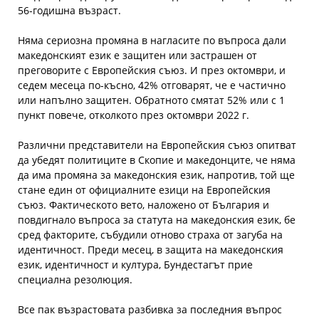
56-годишна възраст.
Няма сериозна промяна в нагласите по въпроса дали
македонският език е защитен или застрашен от
преговорите с Европейския съюз. И през октомври, и
седем месеца по-късно, 42% отговарят, че е частично
или напълно защитен. Обратното смятат 52% или с 1
пункт повече, отколкото през октомври 2022 г.
Различни представители на Европейския съюз опитват
да убедят политиците в Скопие и македонците, че няма
да има промяна за македонския език, напротив, той ще
стане един от официалните езици на Европейския
съюз. Фактическото вето, наложено от България и
повдигнало въпроса за статута на македонския език, бе
сред факторите, събудили отново страха от загуба на
идентичност. Преди месец, в защита на македонския
език, идентичност и култура, Бундестагът прие
специална резолюция.
Все пак възрастовата разбивка за последния въпрос