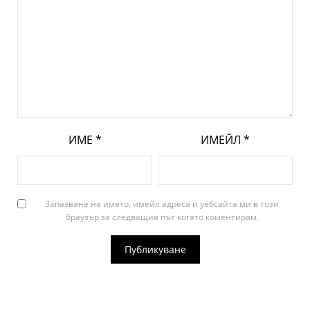
ИМЕ
*
ИМЕЙЛ
*
Запазване на името, имейл адреса и уебсайта ми в този
браузър за следващия път когато коментирам.