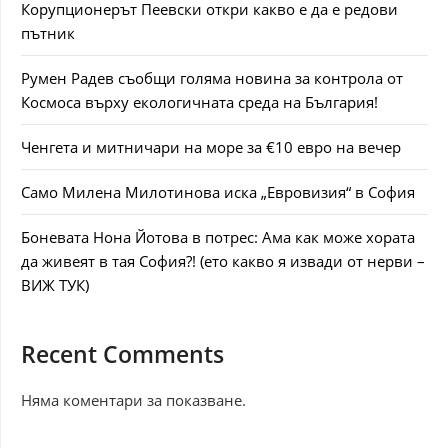
Корупционерът Пеевски откри какво е да е редови
пътник
Румен Радев съобщи голяма новина за контрола от
Космоса върху екологичната среда на България!
Ченгета и митничари на море за €10 евро на вечер
Само Милена Милотинова иска „Евровизия“ в София
Боневата Нона Йотова в потрес: Ама как може хората
да живеят в тая София?! (ето какво я извади от нерви –
ВИЖ ТУК)
Recent Comments
Няма коментари за показване.