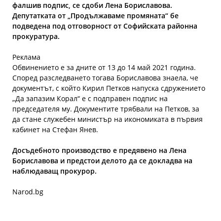
фалшив подпис, се сдоби Лена Бориславова.
Депутатката от „Продължаваме промяната“ бе
подведена под отговорност от Софийската районна
прокуратура.
Реклама
Обвинението е за дните от 13 до 14 май 2021 година.
Според разследването тогава Бориславова знаела, че
документът, с който Кирил Петков напуска сдружението
„Да запазим Корал“ е с подправен подпис на
председателя му. Документите трябвали на Петков, за
да стане служебен министър на икономиката в първия
кабинет на Стефан Янев.
Досъдебното производство е предявено на Лена
Бориславова и предстои делото да се докладва на
наблюдаващ прокурор.
Narod.bg