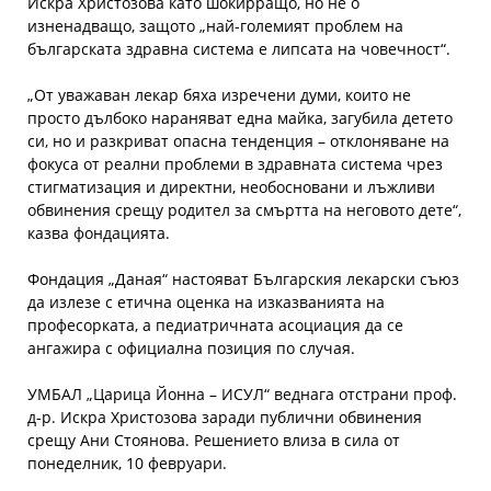
Искра Христозова като шокирращо, но не о
изненадващо, защото „най-големият проблем на
българската здравна система е липсата на човечност“.
„От уважаван лекар бяха изречени думи, които не
просто дълбоко нараняват една майка, загубила детето
си, но и разкриват опасна тенденция – отклоняване на
фокуса от реални проблеми в здравната система чрез
стигматизация и директни, необосновани и лъжливи
обвинения срещу родител за смъртта на неговото дете“,
казва фондацията.
Фондация „Даная“ настояват Българския лекарски съюз
да излезе с етична оценка на изказванията на
професорката, а педиатричната асоциация да се
ангажира с официална позиция по случая.
УМБАЛ „Царица Йонна – ИСУЛ“ веднага отстрани проф.
д-р. Искра Христозова заради публични обвинения
срещу Ани Стоянова. Решението влиза в сила от
понеделник, 10 февруари.