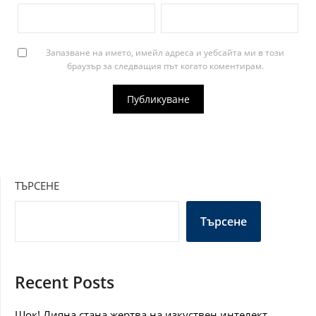
Запазване на името, имейл адреса и уебсайта ми в този
браузър за следващия път когато коментирам.
ТЪРСЕНЕ
Търсене
Recent Posts
Шок! Лияна стана жертва на изкуствен интелект