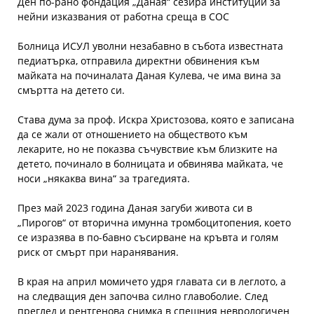
Ден по-рано фондация „Даная“ сезира институции за
нейни изказвания от работна среща в СОС
Болница ИСУЛ уволни незабавно в събота известната
педиатърка, отправила директни обвинения към
майката на починалата Даная Кулева, че има вина за
смъртта на детето си.
Става дума за проф. Искра Христозова, която е записана
да се жали от отношението на обществото към
лекарите, но не показва съчувствие към близките на
детето, починало в болницата и обвинява майката, че
носи „някаква вина“ за трагедията.
През май 2023 година Даная загуби живота си в
„Пирогов“ от вторична имунна тромбоцитопения, което
се изразява в по-бавно съсирване на кръвта и голям
риск от смърт при наранявания.
В края на април момичето удря главата си в леглото, а
на следващия ден започва силно главоболие. След
преглед и рентгенова снимка в спешния неврологичен