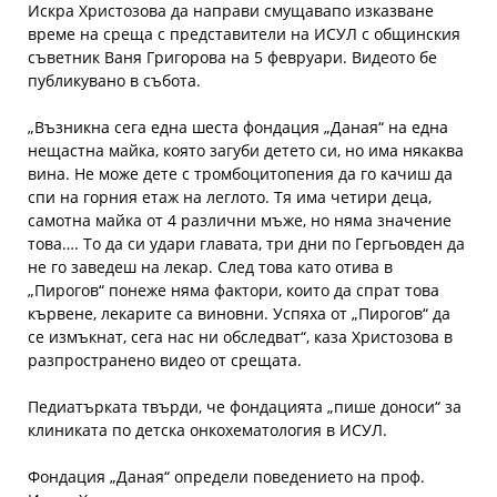
Искра Христозова да направи смущавапо изказване
време на среща с представители на ИСУЛ с общинския
съветник Ваня Григорова на 5 февруари. Видеото бе
публикувано в събота.
„Възникна сега една шеста фондация „Даная“ на една
нещастна майка, която загуби детето си, но има някаква
вина. Не може дете с тромбоцитопения да го качиш да
спи на горния етаж на леглото. Тя има четири деца,
самотна майка от 4 различни мъже, но няма значение
това…. То да си удари главата, три дни по Гергьовден да
не го заведеш на лекар. След това като отива в
„Пирогов“ понеже няма фактори, които да спрат това
кървене, лекарите са виновни. Успяха от „Пирогов“ да
се измъкнат, сега нас ни обследват“, каза Христозова в
разпространено видео от срещата.
Педиатърката твърди, че фондацията „пише доноси“ за
клиниката по детска онкохематология в ИСУЛ.
Фондация „Даная“ определи поведението на проф.