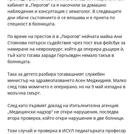
кабинет в „Пирогов“ са я насочили за домашно
наблюдение и консултация с хематолог. В следващите
дни обаче състоянието ѝ се влошава и е приета по
спешност в болницата.
По време на престоя ѝ в „Пирогов“ нейната майка Ани
Стоянова потърси съдействие чрез пост във фейсбук за
намиране на неврохирург, който да оперира дъщеря ѝ,
тъй като тогава заради Гергьовден нямало такъв в
болницата.
Така за детето разбира тогавашният служебен
министър на здравеопазването Асен Меджидиев. Малко
след това момичето е оперирано, но на 9 май изпадна в
мозъчна смърт.
След като първият доклад на Изпълнителна агенция
„Медицински надзор“ не откри нарушения, последва
втора проверка, който откри нарушения в две болници.
Този случай и проверка в ИСУЛ педиатърката професор