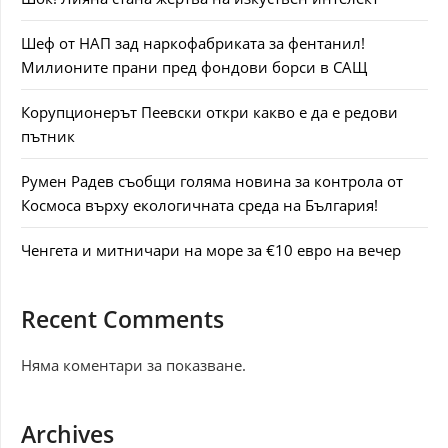
Шеф от НАП зад наркофабриката за фентанил!
Милионите прани пред фондови борси в САЩ
Корупционерът Пеевски откри какво е да е редови
пътник
Румен Радев съобщи голяма новина за контрола от
Космоса върху екологичната среда на България!
Ченгета и митничари на море за €10 евро на вечер
Recent Comments
Няма коментари за показване.
Archives