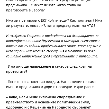
продължава. Те искат яснота какво става на
преговорите в Европа”
Има ли преговори с ЕК? Кой ги води? Как протичат? Има
ли резултати, няма ли?, пита председателят на АТДБ
Инж.Кремен Георгиев е председател на Асоциацията на
топлофикационните дружества в България, енергетик с
повече от 25 години професионален стаж. Разговаряме с
него заради множество съобщения в медиите за ново
социално напрежение сред енергетиците и миньорите.
–
Има ли още напрежение в сектора след края на
протестите?
–
Поне от това, което аз виждам. Напрежение не само
има, то продължава и дори в последните дни расте.
–
Защо, нали беше сключено споразумение с
правителството и основните политически сили,
одобрено и с Решение на Народното събрание?