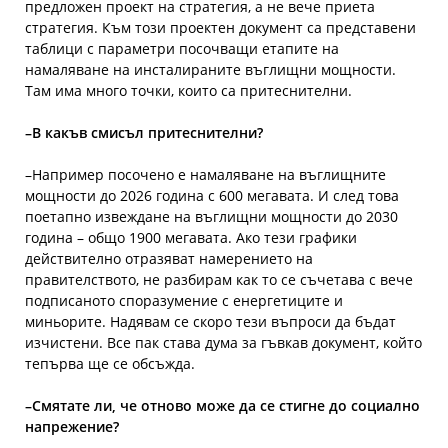
предложен проект на стратегия, а не вече приета
стратегия. Към този проектен документ са представени
таблици с параметри посочващи етапите на
намаляване на инсталираните въглищни мощности.
Там има много точки, които са притеснителни.
–
В какъв смисъл притеснителни?
–
Например посочено е намаляване на въглищните
мощности до 2026 година с 600 мегавата. И след това
поетапно извеждане на въглищни мощности до 2030
година – общо 1900 мегавата. Ако тези графики
действително отразяват намерението на
правителството, не разбирам как то се съчетава с вече
подписаното споразумение с енергетиците и
миньорите. Надявам се скоро тези въпроси да бъдат
изчистени. Все пак става дума за гъвкав документ, който
тепърва ще се обсъжда.
–
Смятате ли, че отново може да се стигне до социално
напрежение?