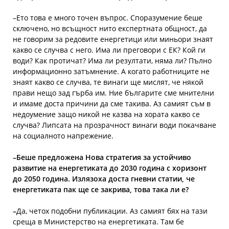
–
Ето това е много точен въпрос. Споразумение беше
сключено, но всъщност нито експертната общност, да
не говорим за редовите енергетици или миньори знаят
какво се случва с него. Има ли преговори с ЕК? Кой ги
води? Как протичат? Има ли резултати, няма ли? Пълно
информационно затъмнение. А когато работниците не
знаят какво се случва, те винаги ще мислят, че някой
прави нещо зад гърба им. Ние българите сме мнителни
и имаме доста причини да сме такива. Аз самият съм в
недоумение защо никой не казва на хората какво се
случва? Липсата на прозрачност винаги води покачване
на социалното напрежение.
–
Беше предложена Нова стратегия за устойчиво
развитие на енергетиката до 2030 година с хоризонт
до 2050 година. Излязоха доста гневни статии, че
енергетиката пак ще се закрива, това така ли е?
–
Да, четох подобни публикации. Аз самият бях на тази
среща в Министерство на енергетиката. Там бе