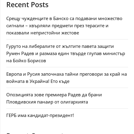
Recent Posts
Срещу чужденците в Банско са подавани множество
сигнали – хвърляли предмети през терасите и
показвали непристойни жестове
Гуруто на либералите от жълтите павета защити
Румен Радев и размаза един твърде глупав министър
на Бойко Борисов
Европа и Русия започнаха тайни преговори за край на
войната в Украйна! Ето къде
Опозицията зове премиера Радев да брани
Пловдивския панаир от олигархията
ГЕРБ има кандидат-президент!