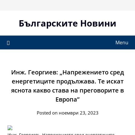
Skip
to
content
Българските Новини
Menu
Инж. Георгиев: „Напрежението сред
енергетиците продължава. Те искат
яснота какво става на преговорите в
Европа”
Posted on ноември 23, 2023
Инж. Георгиев: „Напрежението сред енергетиците