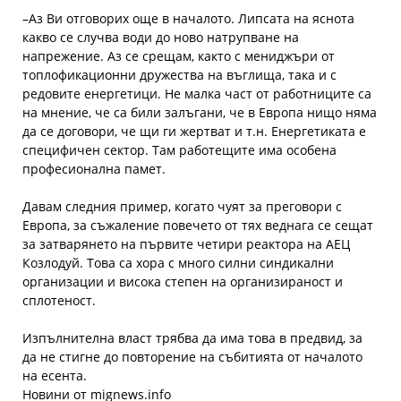
–
Аз Ви отговорих още в началото. Липсата на яснота
какво се случва води до ново натрупване на
напрежение. Аз се срещам, както с мениджъри от
топлофикационни дружества на въглища, така и с
редовите енергетици. Не малка част от работниците са
на мнение, че са били залъгани, че в Европа нищо няма
да се договори, че щи ги жертват и т.н. Енергетиката е
специфичен сектор. Там работещите има особена
професионална памет.
Давам следния пример, когато чуят за преговори с
Европа, за съжаление повечето от тях веднага се сещат
за затварянето на първите четири реактора на АЕЦ
Козлодуй. Това са хора с много силни синдикални
организации и висока степен на организираност и
сплотеност.
Изпълнителна власт трябва да има това в предвид, за
да не стигне до повторение на събитията от началото
на есента.
Новини от mignews.info