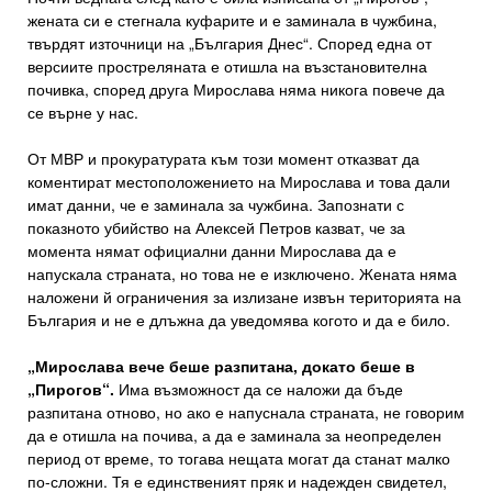
жената си е стегнала куфарите и е заминала в чужбина,
твърдят източници на „България Днес“. Според една от
версиите простреляната е отишла на възстановителна
почивка, според друга Мирослава няма никога повече да
се върне у нас.
От МВР и прокуратурата към този момент отказват да
коментират местоположението на Мирослава и това дали
имат данни, че е заминала за чужбина. Запознати с
показното убийство на Алексей Петров казват, че за
момента нямат официални данни Мирослава да е
напускала страната, но това не е изключено. Жената няма
наложени й ограничения за излизане извън територията на
България и не е длъжна да уведомява когото и да е било.
„Мирослава вече беше разпитана, докато беше в
„Пирогов“.
Има възможност да се наложи да бъде
разпитана отново, но ако е напуснала страната, не говорим
да е отишла на почива, а да е заминала за неопределен
период от време, то тогава нещата могат да станат малко
по-сложни. Тя е единственият пряк и надежден свидетел,