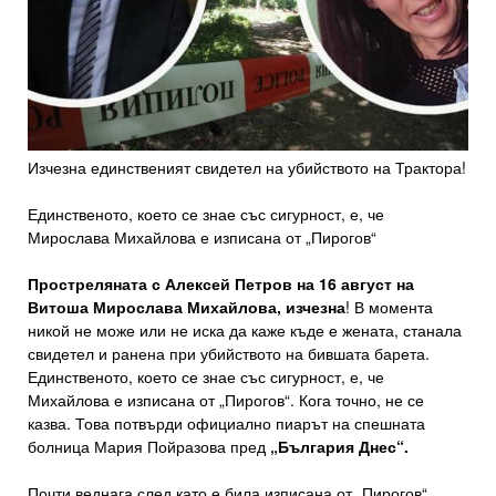
Изчезна единственият свидетел на убийството на Трактора!
Единственото, което се знае със сигурност, е, че
Мирослава Михайлова е изписана от „Пирогов“
Простреляната с Алексей Петров на 16 август на
Витоша Мирослава Михайлова, изчезна
! В момента
никой не може или не иска да каже къде е жената, станала
свидетел и ранена при убийството на бившата барета.
Единственото, което се знае със сигурност, е, че
Михайлова е изписана от „Пирогов“. Кога точно, не се
казва. Това потвърди официално пиарът на спешната
болница Мария Пойразова пред
„България Днес“.
Почти веднага след като е била изписана от „Пирогов“,