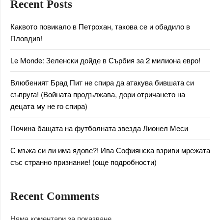
Recent Posts
Каквото повикало в Петрохан, такова се и обадило в
Пловдив!
Le Monde: Зеленски дойде в Сърбия за 2 милиона евро!
Влюбеният Брад Пит не спира да атакува бившата си
съпруга! (Войната продължава, дори отричането на
децата му не го спира)
Почина бащата на футболната звезда Лионел Меси
С мъжа си ли има ядове?! Ива Софиянска взриви мрежата
със странно признание! (още подробности)
Recent Comments
Няма коментари за показване.