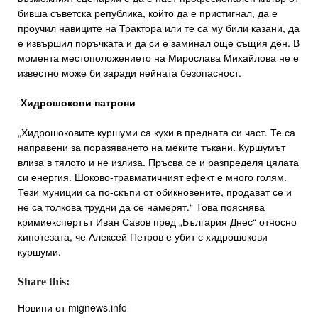
бивша съветска република, който да е пристигнал, да е
проучил навиците на Трактора или те са му били казани, да
е извършил поръчката и да си е заминал още същия ден. В
момента местоположението на Мирослава Михайлова не е
известно може би заради нейната безопасност.
Хидрошокови патрони
„Хидрошоковите куршуми са кухи в предната си част. Те са
направени за поразяването на меките тъкани. Куршумът
влиза в тялото и не излиза. Пръсва се и разпределя цялата
си енергия. Шоково-травматичният ефект е много голям.
Тези муниции са по-скъпи от обикновените, продават се и
не са толкова трудни да се намерят.“ Това пояснява
кримиекспертът Иван Савов пред „България Днес“ относно
хипотезата, че Алексей Петров е убит с хидрошокови
куршуми.
Share this:
Новини от mignews.info