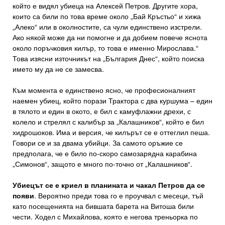
който е видял убиеца на Алексей Петров. Другите хора,
които са били по това време около „Бай Кръстьо“ и хижа
„Алеко“ или в околностите, са чули единствено изстрели.
Ако някой може да ни помогне и да добием повече яснота
около поръчковия килър, то това е именно Мирослава.“
Това изясни източникът на „България Днес“, който поиска
името му да не се замесва.
Към момента е единствено ясно, че професионалният
наемен убиец, който порази Трактора с два куршума – един
в тялото и един в окото, е бил с камуфлажни дрехи, с
колело и стрелял с калибър за „Калашников“, който е бил
хидрошоков. Има и версия, че килърът се е оттеглил пеша.
Говори се и за двама убийци. За самото оръжие се
предполага, че е било по-скоро самозарядна карабина
„Симонов“, защото е много по-точно от „Калашников“.
Убиецът се е криел в планината и чакал Петров да се
появи
. Вероятно преди това го е проучвал с месеци, тъй
като посещенията на бившата барета на Витоша били
чести. Ходел с Михайлова, която е негова треньорка по