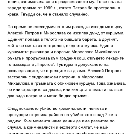
тенис, занимавала се и с раздвижването му. То се налага
заради травма от 1999 г., когато Петров бе прострелян в
крака. Твърди се, че е станало случайно.
По време не ежеседмичната им разходка изведнъж върху
Алексей Петров и Мирослава се изсипва дъжд от куршуми.
Единият попада в тялото на бившата барета, а другият,
който се смята за контролен, в едното му око. Един от
куршумите рикошира и поразил Мирослава Михайлова в
ръката и продължава към гръдния кош, откъдето лекарите
го изваждат в „Пирогов“. Тук идва и допускането на
разследващите, че стрелците са двама. Алексей Петров е
застрелян с хидрошокови патрони, а Мирослава
Михайлова е гръмната с обикновен куршум. Това означава,
че или стрелците са двама, или килърът е имал и ползвал
два вида патрони и може би две оръжия.
След показното убийство криминалисти, ченгета и
прокурори отцепиха района на убийството с над 7 км в
радиус. Към момента няма данни да има развитие по
случая, а криминалисти и експерти смятат, че най-
възможният сценарий е да е нает професионален килър от