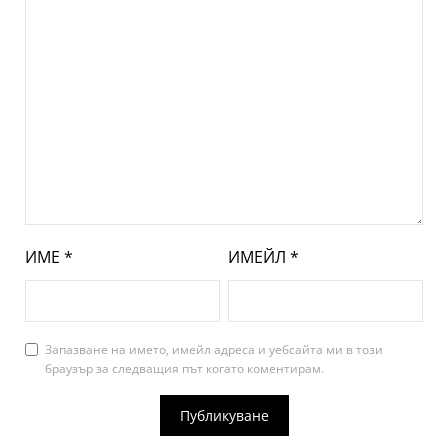
ИМЕ
*
ИМЕЙЛ
*
Запазване на името, имейл адреса и уебсайта ми в този
браузър за следващия път когато коментирам.