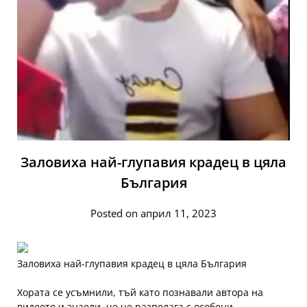
Заловиха най-глупавия крадец в цяла
България
Posted on април 11, 2023
Заловиха най-глупавия крадец в цяла България
Хората се усъмнили, тъй като познавали автора на
видеото и знаели, че не разполага с особени