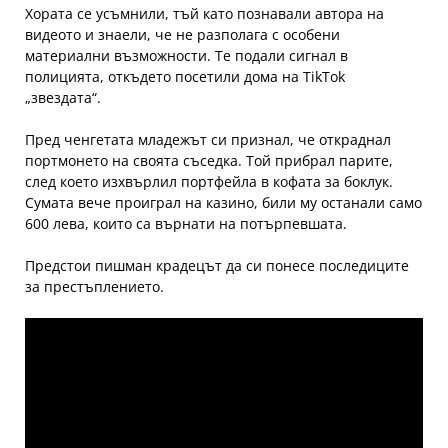
Хората се усъмнили, тъй като познавали автора на
видеото и знаели, че не разполага с особени
материални възможности. Те подали сигнал в
полицията, откъдето посетили дома на TikTok
„звездата“.
Пред ченгетата младежът си признал, че откраднал
портмонето на своята съседка. Той прибрал парите,
след което изхвърлил портфейла в кофата за боклук.
Сумата вече проиграл на казино, били му останали само
600 лева, които са върнати на потърпевшата.
Предстои пишман крадецът да си понесе последиците
за престъплението.