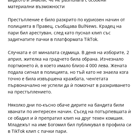
материални възможности
Престъпление е било разкрито по куриозен начин от
полицията в Правец, съобщава BulNews. Крадец на
пари бил арестуван, след като пуснал клип със
задигнатите пачки в платформата TikTok.
Случката е от миналата седмица. В деня на изборите, 2
април, жителка на градчето била обрана. Изчезнало
портмонето ѝ, в което имало близо 4 000 лева. Жената
подала сигнал в полицията, но тъй като не знаела кога
точно е била извършена кражбата, ченгетата
първоначално не успели да ѝ помогнат в разкриването
на престъплението.
Няколко дни по-късно обаче дирите на бандита били
хванати по интересен начин. Съсед на потърпевшата ѝ
се обадил и ѝ препратил клип на друг техен комшия.
Младежът на име Богомил бил публикувал в профила си
в TikTok клип с пачки пари.