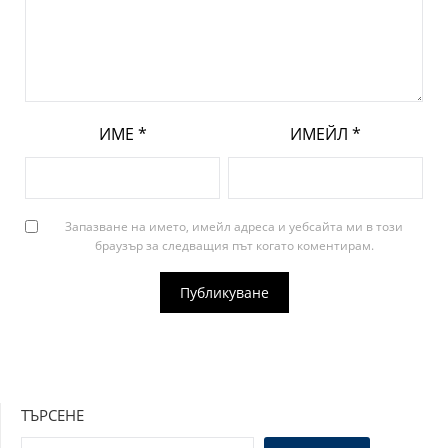
ИМЕ
*
ИМЕЙЛ
*
Запазване на името, имейл адреса и уебсайта ми в този
браузър за следващия път когато коментирам.
ТЪРСЕНЕ